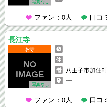
写真なし
ファン：0人
口コ
長江寺
お寺
八王子市加住
−３
---
写真なし
ファン：0人
口コ