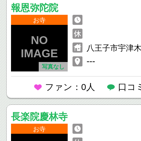
報恩弥陀院
お寺
八王子市宇津木
---
写真なし
ファン：0人
口コ
長楽院慶林寺
お寺