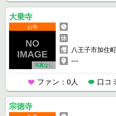
大乗寺
お寺
八王子市加住町1
---
写真なし
ファン：0人
口コ
宗徳寺