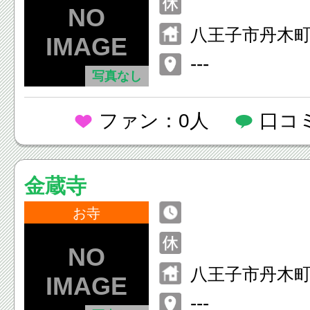
八王子市丹木
−４４
---
写真なし
ファン：0人
口コ
金蔵寺
お寺
八王子市丹木町2
---