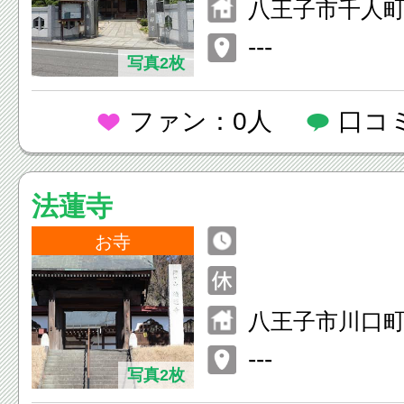
八王子市千人町1
---
写真2枚
ファン：0人
口コ
法蓮寺
お寺
八王子市川口町2
---
写真2枚