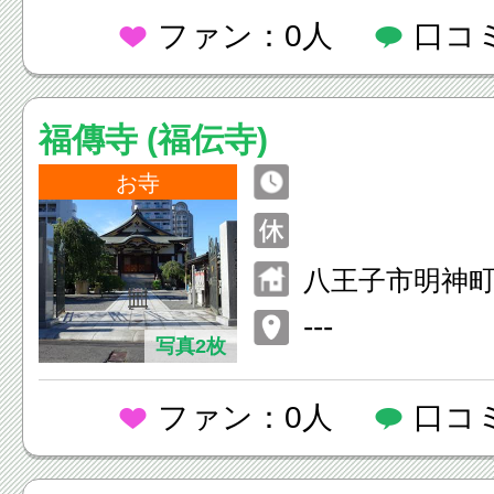
ファン：0人
口コ
福傳寺 (福伝寺)
お寺
八王子市明神町4-
---
写真2枚
ファン：0人
口コ