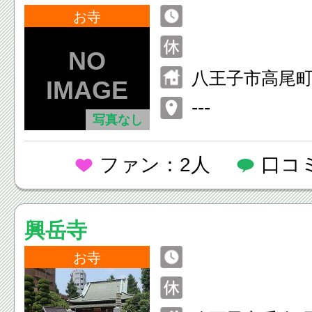
お寺
八王子市高尾
---
写真なし
ファン：2人
口コ
興岳寺
お寺