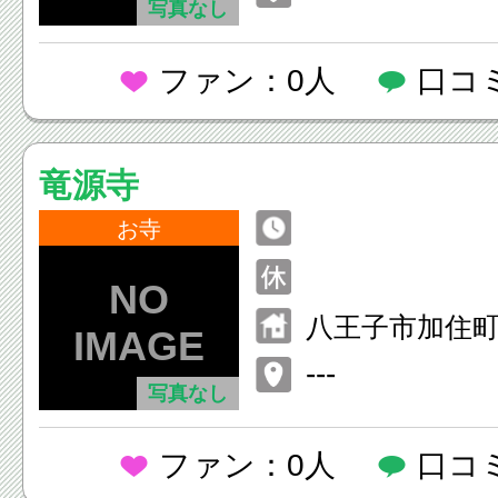
写真なし
ファン：0人
口コ
竜源寺
お寺
八王子市加住町2
---
写真なし
ファン：0人
口コ