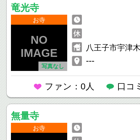
竜光寺
お寺
八王子市宇津木
---
写真なし
ファン：0人
口コ
無量寺
お寺