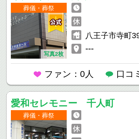
葬儀・葬祭
八王子市寺町3
---
写真2枚
ファン：0人
口コ
愛和セレモニー 千人町
葬儀・葬祭