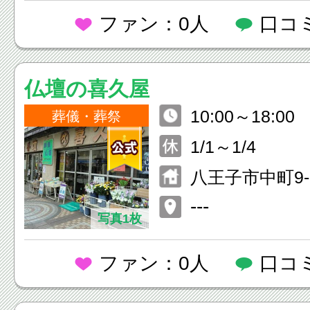
ファン：0人
口コ
仏壇の喜久屋
10:00～18:00
葬儀・葬祭
1/1～1/4
八王子市中町9-
---
写真1枚
ファン：0人
口コ