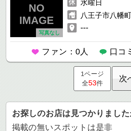
水曜日
八王子市八幡町3
---
写真なし
ファン：0人
口コ
1ページ
次
53
全
件
お探しのお店は見つかりました
掲載の無いスポットは是非