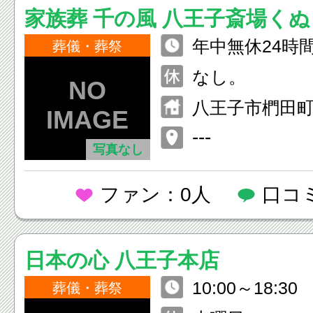
家族葬 千の風 八王子斎場く
年中無休24時
葬儀・葬祭
なし。
八王子市椚田町5
---
写真なし
ファン：0人
口コ
日本の心 八王子本店
10:00～18:30
葬儀・葬祭