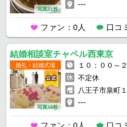
---
写真21枚
ファン：0人
口コ
結婚相談室チャペル西東京
１０：００～２
婚礼・結婚式場
間外でもお客
不定休
わせますので
八王子市泉町
連絡下さい。
---
写真18枚
ファン：0人
口コ