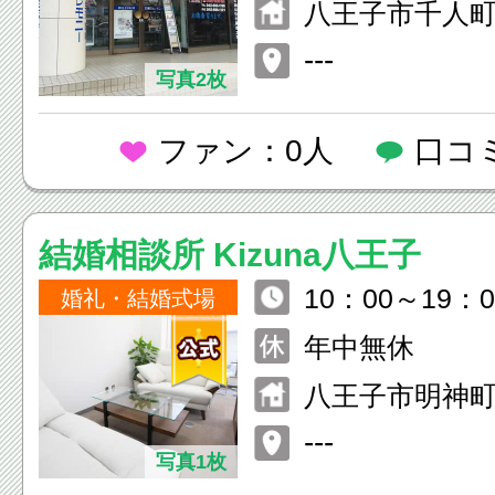
八王子市千人町4
---
写真2枚
ファン：0人
口コ
結婚相談所 Kizuna八王子
10：00～19：0
婚礼・結婚式場
年中無休
八王子市明神町4
ビル2F
---
写真1枚