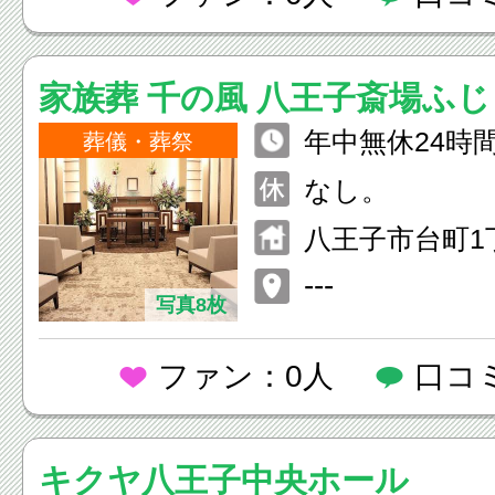
家族葬 千の風 八王子斎場ふ
年中無休24時
葬儀・葬祭
なし。
八王子市台町1丁
---
写真8枚
ファン：0人
口コ
キクヤ八王子中央ホール