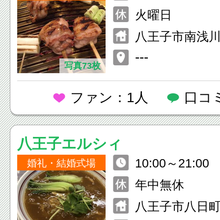
1:00~21:30 
火曜日
20:30
八王子市南浅川町
---
写真73枚
ファン：1人
口コ
八王子エルシィ
10:00～21:00
婚礼・結婚式場
年中無休
八王子市八日町