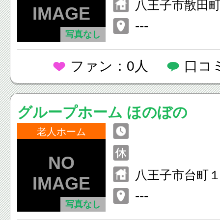
八王子市散田町
号
---
写真なし
ファン：0人
口コ
グループホーム ほのぼの
老人ホーム
八王子市台町１丁
---
写真なし