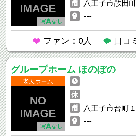
八王子市散田町
号
---
写真なし
ファン：0人
口コ
グループホーム ほのぼの
老人ホーム
八王子市台町１丁
---
写真なし