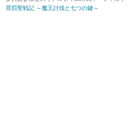
罪罰聖戦記 ～魔王討伐と七つの鍵～