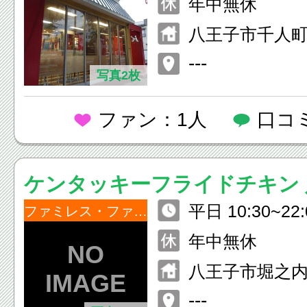
年中無休
八王子市千人町1-
---
写真2枚
ファン：1人
口コ
ケンタッキーフライドチキン 
平日 10:30~2
内店
ファミレス・ファーストフード
祝 10:00~22:00
年中無休
八王子市堀之内3-
---