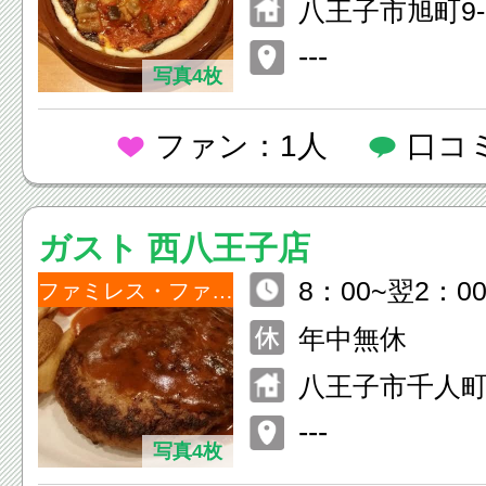
八王子市旭町9-
スクエア9F
---
写真4枚
ファン：1人
口コ
ガスト 西八王子店
8：00~翌2：0
ファミレス・ファーストフード
年中無休
八王子市千人町3
---
写真4枚