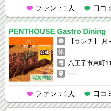
ファン：1人
口コ
PENTHOUSE Gastro Dining
【ランチ】 月～金 11:
バー
5:00 【ディナー】 日～木 1
7:00～0:00 金・土 17:
八王子市東町11-
00
---
写真25枚
ファン：1人
口コ