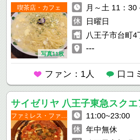
月～土 11：30 -
らめき）
喫茶店・カフェ
7：00 - 22：00
日曜日
八王子市台町4丁目
---
写真11枚
ファン：1人
口コ
サイゼリヤ 八王子東急スクエ
11:00~23:00
ファミレス・ファーストフード
年中無休