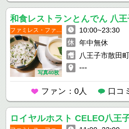
和食レストランとんでん 八王
10:00~23:30
ファミレス・ファーストフード
年中無休
八王子市散田町5-
---
写真40枚
ファン：0人
口コ
ロイヤルホスト CELEO八王