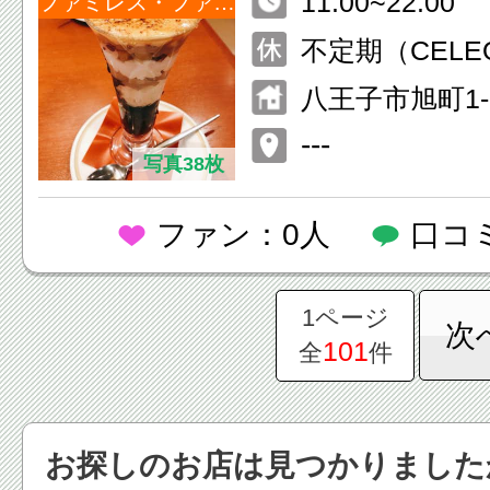
11:00~22:00
ファミレス・ファーストフード
不定期（CEL
準ずる）
八王子市旭町1-
子北館10F
---
写真38枚
ファン：0人
口コ
1ページ
次
101
全
件
お探しのお店は見つかりました