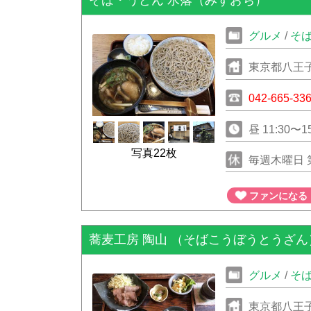
そば・うどん 水落（みずおち）
グルメ
/
そ
東京都八王子
042-665-33
写真22枚
毎週木曜日 
ファンになる
蕎麦工房 陶山 （そばこうぼうとうざん
グルメ
/
そ
東京都八王子