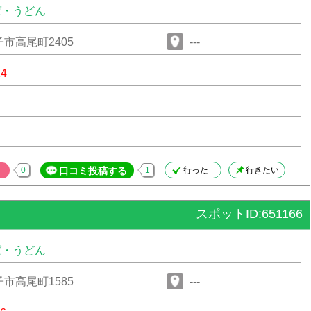
ば・うどん
市高尾町2405
---
14
0
口コミ投稿する
1
行った
行きたい
スポットID:651166
ば・うどん
市高尾町1585
---