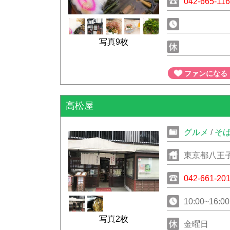
042-665-11
写真9枚
ファンになる
高松屋
グルメ
/
そ
東京都八王子
042-661-20
10:00~16:00
写真2枚
金曜日