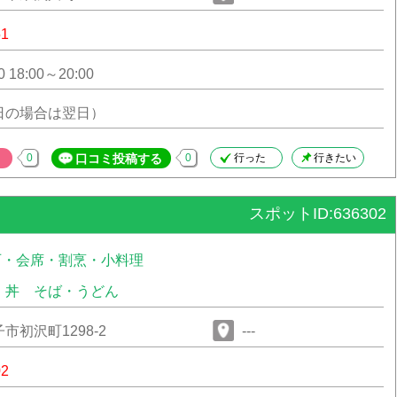
51
0 18:00～20:00
日の場合は翌日）
0
口コミ投稿する
0
行った
行きたい
スポットID:636302
石・会席・割烹・小料理
・丼
そば・うどん
市初沢町1298-2
---
02