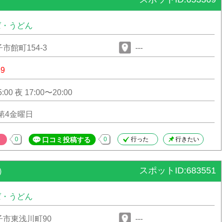
ば・うどん
市館町154-3
---
69
昼 11:30〜15:00 夜 17:00〜20:00
第4金曜日
0
口コミ投稿する
0
行った
行きたい
スポットID:683551
）
ば・うどん
市東浅川町90
---