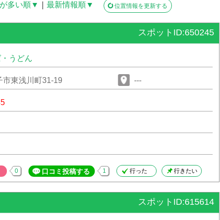
が多い順▼
｜
最新情報順▼
位置情報を更新する
スポットID:650245
ば・うどん
市東浅川町31-19
---
45
0
口コミ投稿する
1
行った
行きたい
スポットID:615614