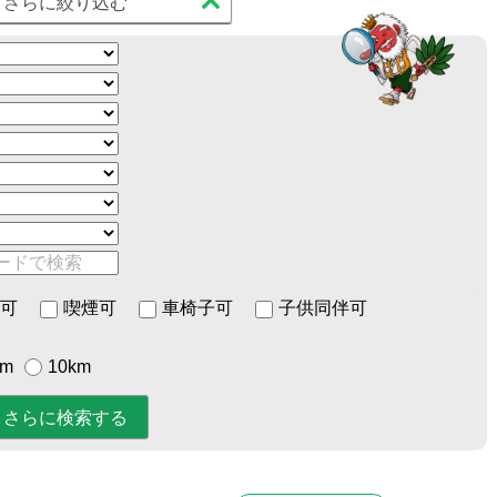
さらに絞り込む
可
喫煙可
車椅子可
子供同伴可
km
10km