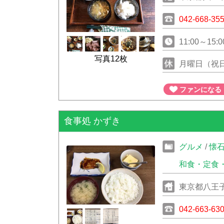
042-668-35
11:00～15:0
写真12枚
月曜日（祝
ファンになる
食事処 かずき
グルメ
/
懐
和食・定食
東京都八王子
042-663-63