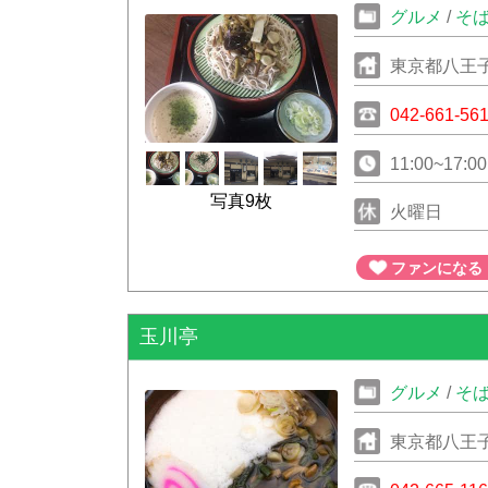
グルメ
/
そ
東京都八王子
042-661-56
11:00~17:00
写真9枚
火曜日
ファンになる
玉川亭
グルメ
/
そ
東京都八王子