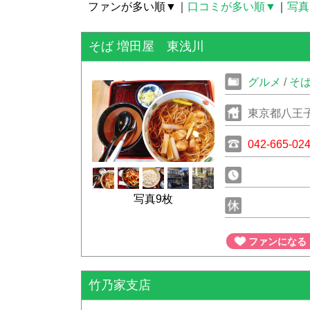
ファンが多い順▼
｜
口コミが多い順▼
｜
写真
そば 増田屋 東浅川
グルメ
/
そ
東京都八王子
042-665-02
写真9枚
ファンになる
竹乃家支店