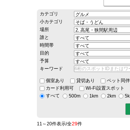
カテゴリ
小カテゴリ
場所
誰と
時間帯
目的
予算
キーワード
個室あり
貸切あり
ペット同伴
カード利用可
Wi-Fi設置スポット
すべて
500m
1km
2km
5
29
11～20件表示/全
件