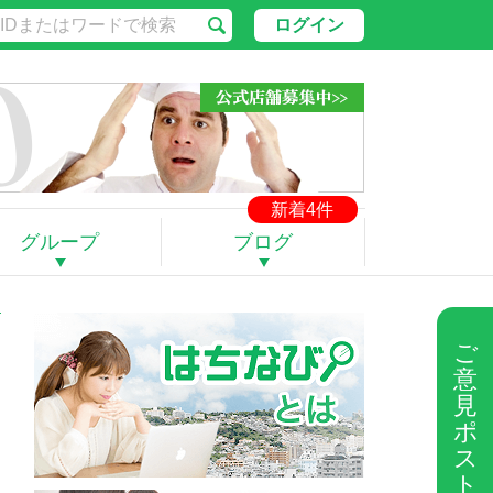
ログイン
新着4件
グループ
ブログ
ご
意
見
ポ
ス
ト