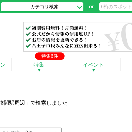
カテゴリ検索
or
」
特集6件
ポン
特集
イベント
・狭間駅周辺」で検索しました。