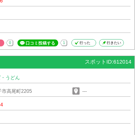
66
0
口コミ投稿する
1
行った
行きたい
スポットID:612014
ば・うどん
市高尾町2205
---
14