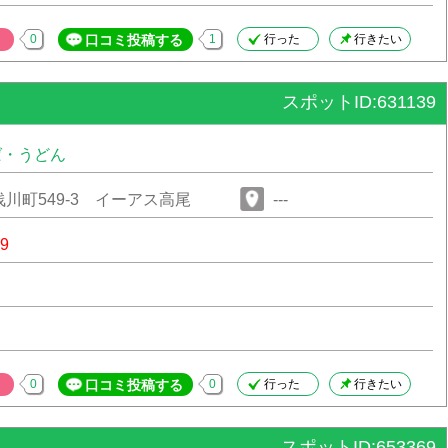
0
口コミ投稿する
1
行った
行きたい
スポットID:631139
ば・うどん
川町549-3 イーアス高尾
---
39
0
口コミ投稿する
0
行った
行きたい
スポットID:653369