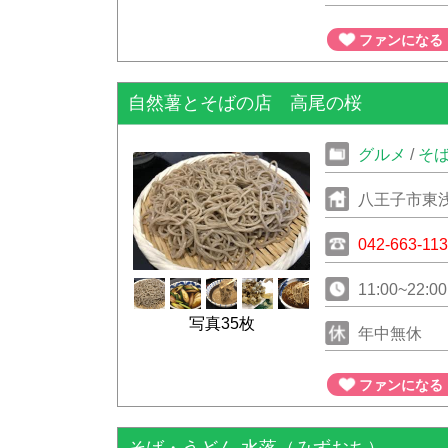
ファンになる
自然薯とそばの店 高尾の桜
グルメ
/
そ
八王子市東浅
042-663-11
11:00~22:00
写真35枚
年中無休
ファンになる