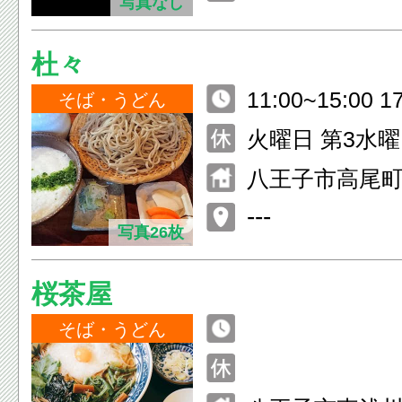
写真なし
ート内
杜々
11:00~15:00 1
そば・うどん
火曜日 第3水
八王子市高尾町2
---
写真26枚
桜茶屋
そば・うどん