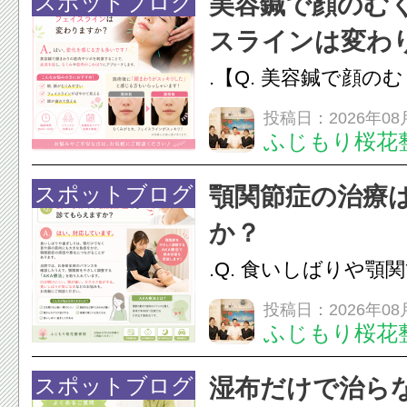
スポットブログ
美容鍼で顔のむ
スラインは変わ
.【Q. 美容鍼で顔の
ラインは変わりますか
投稿日：2026年08
ふじもり桜花
変化を感じる方も多
で顔まわりの筋肉や
スポットブログ
顎関節症の治療
ことで、血流を促し
か？
のこわばりにアプローチ
.Q. 食いしばりや顎
らえますか？A. は
投稿日：2026年08
ふじもり桜花
す。食いしばりや歯
けでなく首や肩の筋
スポットブログ
湿布だけで治ら