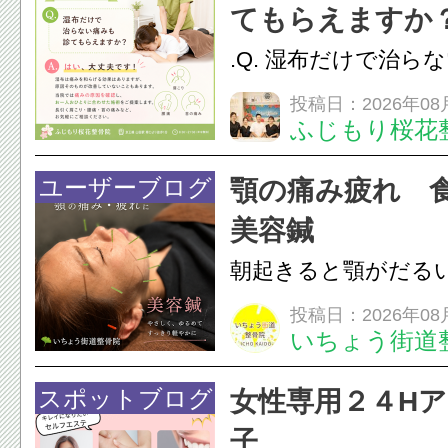
担をかけ、顎関節症
てもらえますか
つながることがあります
.Q. 湿布だけで治ら
らえますか？A. は
投稿日：2026年08
ふじもり桜花
湿布は痛みを和らげ
すが、原因そのもの
ユーザーブログ
顎の痛み疲れ 
いこともあります。
美容鍼
原因を確認し、お一人お
朝起きると顎がだる
ありませんか？無意
投稿日：2026年08
いちょう街道
は、顎の痛みや疲れ
フェイスラインの張
スポットブログ
女性専用２４H
のこわばり・頭痛や
子