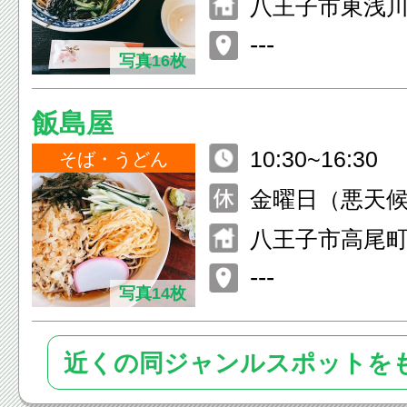
八王子市東浅川
---
写真16枚
飯島屋
10:30~16:30
そば・うどん
金曜日（悪天
八王子市高尾町2
---
写真14枚
近くの同ジャンルスポットを