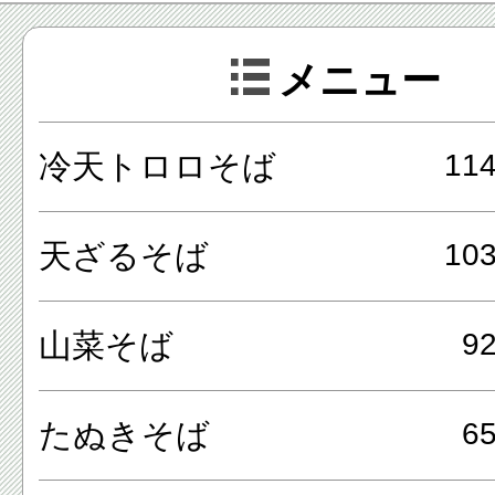
る梁（はり）や柱がなんとも
メニュー
を感じさせてくれます。
冷天トロロそば
11
高松屋でも高尾山名物の「とろ
いただけますが、注目したいの
天ざるそば
10
体""にあります。
山菜そば
9
力強い手打ちのそばで、太目
シがあり、そばの香りがしっ
たぬきそば
6
れます。