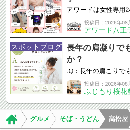
ながることがありま
アワードは女性専用2
は、...
フエステを 思いっ
投稿日：2026年08
アワード八王
開催中
24時間ジム&
脱毛
スポットブログ
長年の肩凝りで
か？
.Q：長年の肩こりで
か？A：はい、お任
投稿日：2026年08
ふじもり桜花
性的な肩こりの原因
慣など様々です。痛
し、お一人おひとり
グルメ
そば・うどん
高松屋
をご提案します。.#肩こ