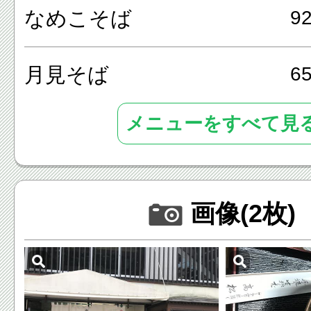
なめこそば
9
高松屋のメニューは、冷天トロ
月見そば
6
ざるそば、山菜そば、たぬき
そば、月見そば、カレー南蛮そ
メニューをすべて見
り、うどんとしても注文でき
また、店内は全面喫煙となっ
画像(2枚)
タバコを吸われる方でも気兼
来ます。