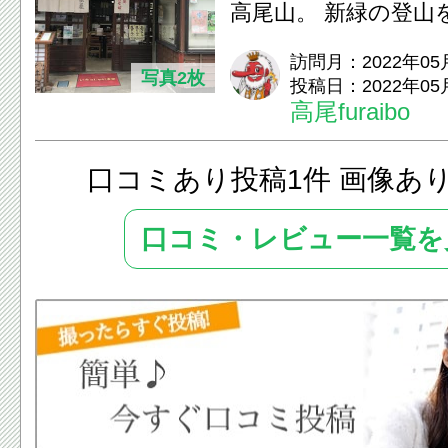
高尾山。 新緑の登山
にしていたのは高松屋
訪問月：2022年05
写真2枚
投稿日：2022年05
高尾...
高尾furaibo
口コミあり投稿1件 画像あ
口コミ・レビュー一覧を