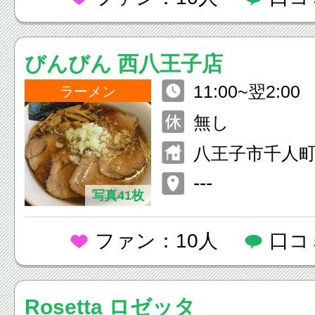
びんびん 西八王子店
11:00~翌2:00
ラーメン
無し
八王子市千人町
---
写真41枚
ファン：10人
口コ
Rosetta ロゼッタ