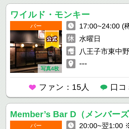
ワイルド・モンキー
17:00~24:0
バー
もありまあす)
水曜日
八王子市東中野8
---
写真4枚
ファン：15人
口コ
Member’s Bar D（メンバ
20:00~翌1:
バー