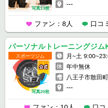
ッジマンション
---
写真13枚
ファン：8人
口コ
パーソナルトレーニングジムKA
月~土 9:00~23
～覚醒～
スポーツジム
0~18:00
年中無休
八王子市散田町3-
---
写真20枚
ファン：10人
口コ