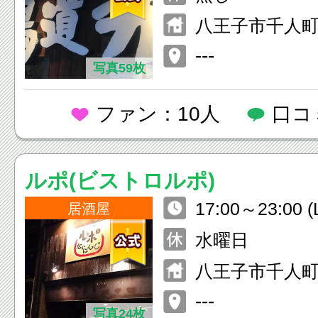
4:00(L.O.23:0
八王子市千人町2-
ビル1F
---
写真59枚
ファン：10人
口コ
ルポ(ビストロルポ)
17:00～23:00 (
居酒屋
水曜日
八王子市千人町1-
---
写真24枚