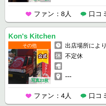
ファン：8人
口コ
Kon's Kitchen
出店場所によ
その他
不定休
---
写真23枚
ファン：4人
口コ