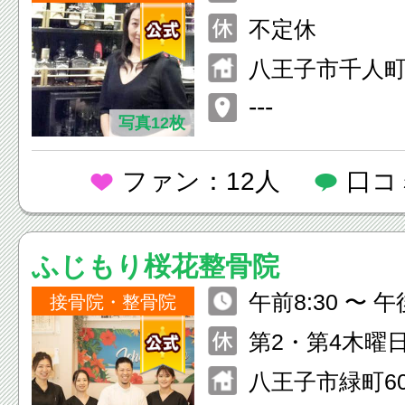
ムも不定期で
不定休
営業情報に関して
八王子市千人町2-
ookページに
---
の週の営業予
写真12枚
います。
ファン：12人
口コ
ふじもり桜花整骨院
午前8:30 〜 午後2
接骨院・整骨院
祝日も休まず
第2・第4木曜
ます。
八王子市緑町60