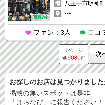
八王子市明神町4-
ク等ご参照く
---
写真7枚
ファン：3人
口コ
1ページ
次
9030
全
件
お探しのお店は見つかりました
掲載の無いスポットは是非
「はちなび」に報告ください！