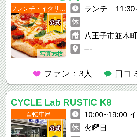
ランチ 11:30～
フレンチ・イタリアン
ディナー 17：3
0
八王子市並木町3
---
写真35枚
ファン：3人
口コ
CYCLE Lab RUSTIC K8
10:00~19:0
自転車屋
業時間の変更有
火曜日
ージトップの