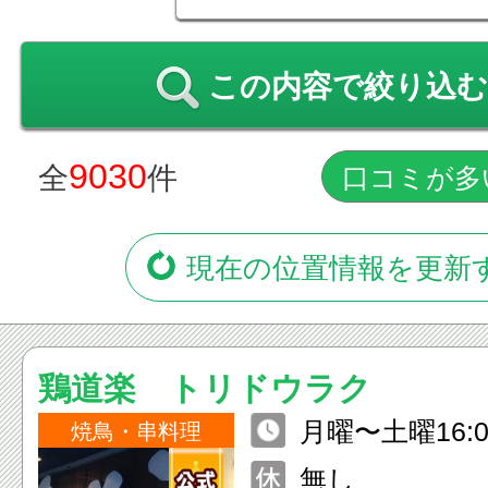
この内容で絞り込む
9030
全
件
現在の位置情報を更新
鶏道楽 トリドウラク
月曜〜土曜16:00
焼鳥・串料理
O.26:00) 日曜 祝日16:00〜2
無し