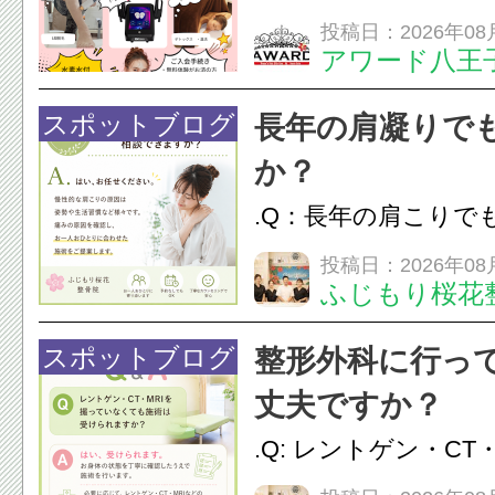
は、...
フエステを 思いっ
投稿日：2026年08
アワード八王
開催中
24時間ジム&
脱毛
スポットブログ
長年の肩凝りで
か？
.Q：長年の肩こりで
か？A：はい、お任
投稿日：2026年08
ふじもり桜花
性的な肩こりの原因
慣など様々です。痛
スポットブログ
整形外科に行っ
し、お一人おひとり
丈夫ですか？
をご提案します。.#肩こ
.Q: レントゲン・CT
いなくても施術は受