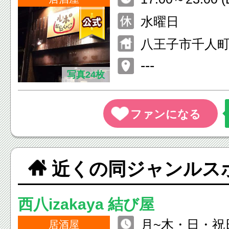
水曜日
八王子市千人町1-
---
写真24枚
近くの同ジャンルス
西八izakaya 結び屋
月~木・日・祝日 
居酒屋