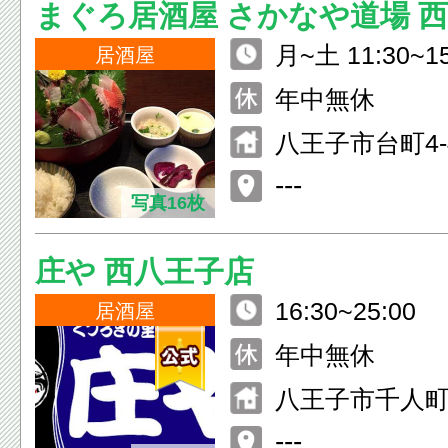
まぐろ居酒屋 さかなや道場 
月~土 11:30~15
店
居酒屋
30） 月~日 16:00~翌3:00
年中無休
（L.O.2:00）
八王子市台町4-4
ル
---
写真16枚
庄や 西八王子店
16:30~25:00
居酒屋
年中無休
八王子市千人町2-
---