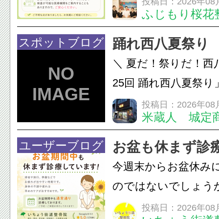
投稿日：2026年08
ふじもり桜花
A: はい、受けられ
態を丁寧に確認した
スポットブログ
踊れ西八夏祭り
います。必要に応じ
＼ 夏だ！祭りだ！西
ン・CT・MRIなどの検.
25回 踊れ西八夏祭
てくる！ 伝統の【阿
投稿日：2026年08
米蔵人 城定
情熱の【よさこいソ
結！数多くの団体が
ユーザーブログ
お盆も休まず診
店街を舞台に最高の演舞
今週末からお盆休み
のではないでしょう
長時間の運転などで
投稿日：2026年08