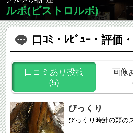
ルポ(ビストロルポ)
口ｺﾐ・ﾚﾋﾞｭｰ・評
口コミあり投稿
画像
(5)
びっくり
びっくり時鮭の頭の