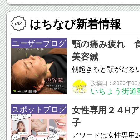
はちなび新着情報
ユーザーブログ
顎の痛み疲れ 
美容鍼
朝起きると顎がだる
ありませんか？無意
投稿日：2026年08
いちょう街道
は、顎の痛みや疲れ
フェイスラインの張
スポットブログ
女性専用２４H
のこわばり・頭痛や
子
ながることがありま
アワードは女性専用2