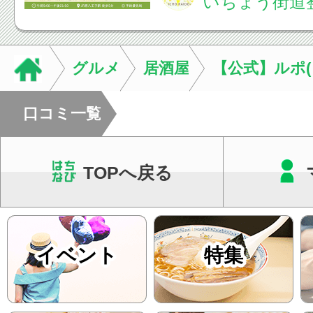
いちょう街道
痛・足の疲れが出や
いちょう街道整骨院
も通常通り診療して
グルメ
居酒屋
【公式】ルポ(
みの...
口コミ一覧
TOPへ戻る
イベント
特集