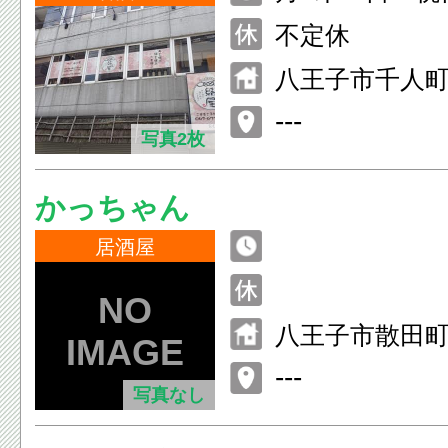
00 金・土・祝 1
不定休
八王子市千人町2
ル2F
---
写真2枚
かっちゃん
居酒屋
八王子市散田町3-
---
写真なし