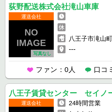
荻野配送株式会社滝山車庫
運送会社
八王子市滝山
１
---
写真なし
ファン：0人
口コ
八王子賃貸センター セイノ
24時間営業
エクスプレス株式会社
運送会社