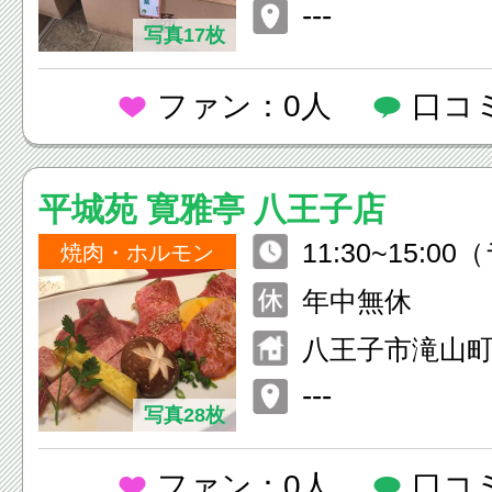
---
写真17枚
ファン：0人
口コ
平城苑 寛雅亭 八王子店
11:30~15:00
焼肉・ホルモン
0~22:30
年中無休
八王子市滝山町1
---
写真28枚
ファン：0人
口コ