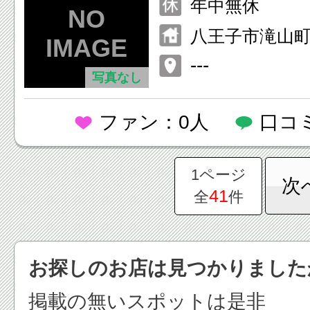
年中無休
八王子市滝山町1-
---
写真なし
ファン：0人
口コ
1ページ
次
41
全
件
お探しのお店は見つかりました
掲載の無いスポットは是非