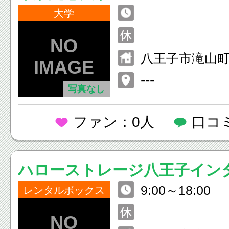
大学
八王子市滝山町2
---
写真なし
ファン：0人
口コ
ハローストレージ八王子イン
9:00～18:00
木・石川）
レンタルボックス