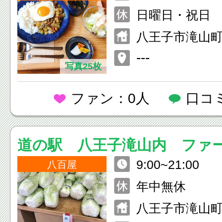
ダー15:30）
日曜日・祝日
八王子市滝山町2-
---
写真25枚
ファン：0人
口コ
道の駅 八王子滝山内 ファ
9:00~21:00
八百屋
年中無休
八王子市滝山町1-