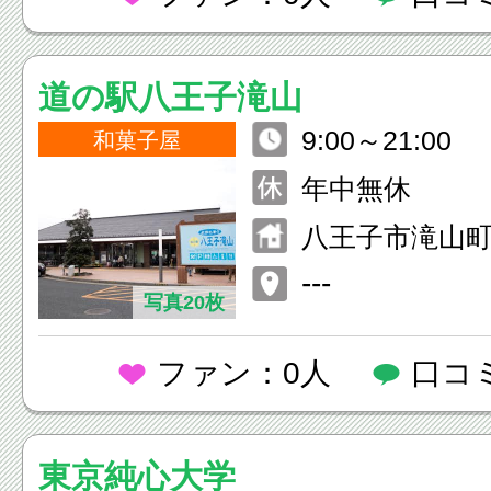
道の駅八王子滝山
9:00～21:00
和菓子屋
年中無休
八王子市滝山町1-
---
写真20枚
ファン：0人
口コ
東京純心大学