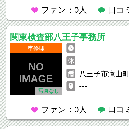
ファン：0人
口コ
関東検査部八王子事務所
車修理
八王子市滝山
－２
---
写真なし
ファン：0人
口コ