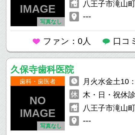
八王子市滝山町6
---
写真なし
ファン：0人
口コ
久保寺歯科医院
月火水金土10：
歯科・歯医者
月火水金土14：3
木・日・祝休
八王子市滝山町2-
---
写真なし