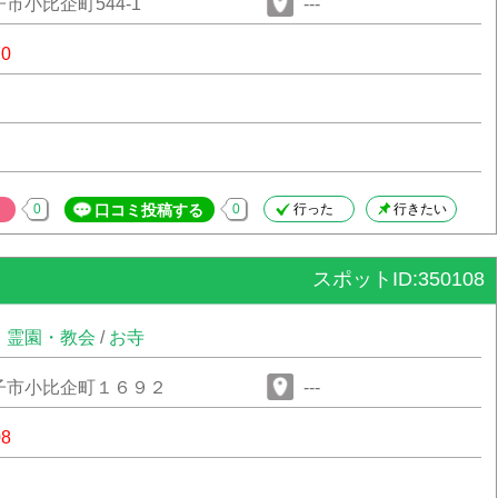
市小比企町544-1
---
70
0
口コミ投稿する
0
行った
行きたい
スポットID:350108
・霊園・教会
/
お寺
子市小比企町１６９２
---
08