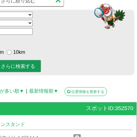
さらに絞り込む
km
10km
が多い順▼
｜
最新情報順▼
位置情報を更新する
スポットID:352570
リンスタンド