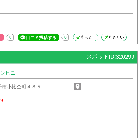
0
口コミ投稿する
0
行った
行きたい
スポットID:320299
コンビニ
子市小比企町４８５
---
99