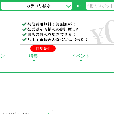
カテゴリ検索
or
特集6件
ポン
特集
イベント
。