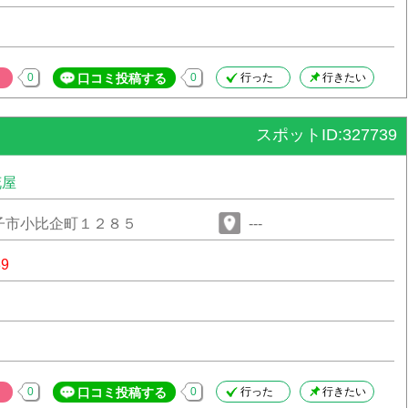
0
口コミ投稿する
0
行った
行きたい
スポットID:327739
花屋
子市小比企町１２８５
---
39
0
口コミ投稿する
0
行った
行きたい