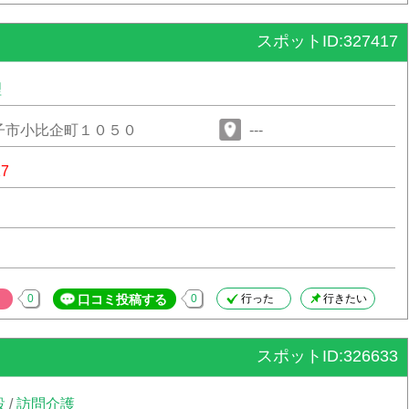
スポットID:327417
理
子市小比企町１０５０
---
17
0
口コミ投稿する
0
行った
行きたい
スポットID:326633
設
/
訪問介護