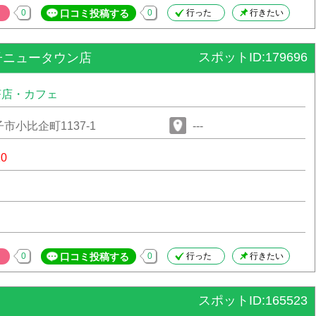
0
口コミ投稿する
0
行った
行きたい
スポットID:179696
子ニュータウン店
茶店・カフェ
市小比企町1137-1
---
10
0
口コミ投稿する
0
行った
行きたい
スポットID:165523