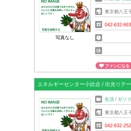
東京都八王子
042-632-66
写真なし
ファンになる
エネルギーセンター小比企 / 出光リテー
生活
/
ガソ
東京都八王子
042-632-25