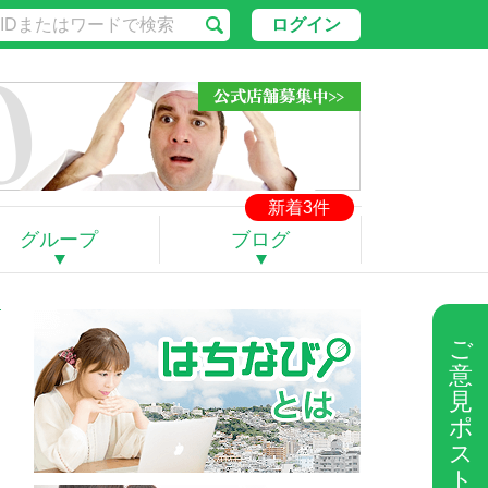
ログイン
新着3件
グループ
ブログ
ご
意
見
ポ
ス
ト