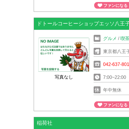
ファンになる
ドトールコーヒーショップエッソ八王
グルメ
/
喫
東京都八王子
042-637-80
写真なし
7:00~22:00
年中無休
ファンになる
稲荷社