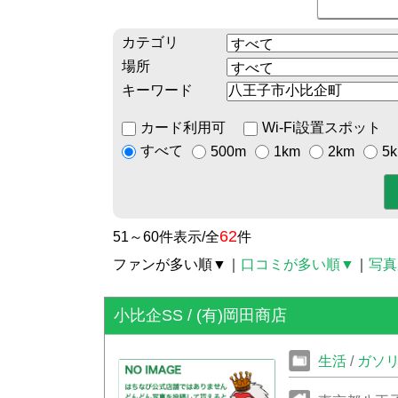
カテゴリ
場所
キーワード
カード利用可
Wi-Fi設置スポット
すべて
500m
1km
2km
5
62
51～60件表示/全
件
ファンが多い順▼
｜
口コミが多い順▼
｜
写真
小比企SS / (有)岡田商店
生活
/
ガソ