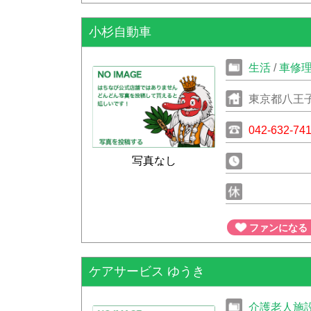
小杉自動車
生活
/
車修
東京都八王
042-632-74
写真なし
ファンになる
ケアサービス ゆうき
介護老人施