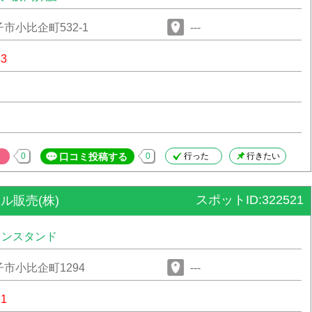
市小比企町532-1
---
33
0
口コミ投稿する
0
行った
行きたい
スポットID:322521
ル販売(株)
リンスタンド
市小比企町1294
---
21