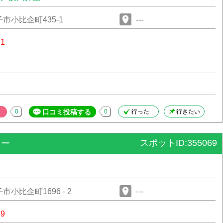
市小比企町435-1
---
21
0
口コミ投稿する
0
行った
行きたい
スポットID:355069
ター
店
小比企町1696 - 2
---
69