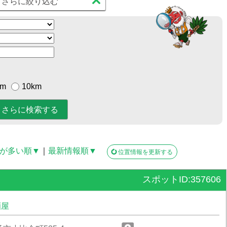
さらに絞り込む
km
10km
が多い順▼
｜
最新情報順▼
位置情報を更新する
スポットID:357606
酒屋