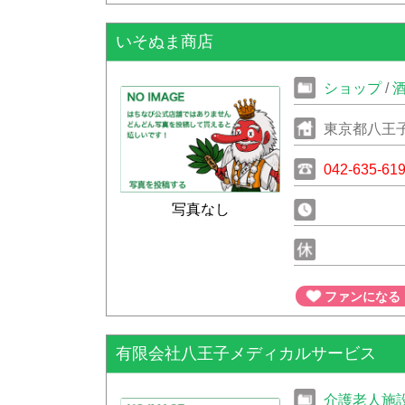
いそぬま商店
ショップ
/
東京都八王子
042-635-61
写真なし
ファンになる
有限会社八王子メディカルサービス
介護老人施