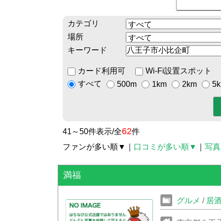
カテゴリ
場所
キーワード
カード利用可
Wi-Fi設置スポット
すべて
500m
1km
2km
5
62
41～50件表示/全
件
ファンが多い順▼
｜
口コミが多い順▼
｜
写真
満福
グルメ
/
居