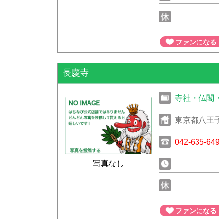
ファンになる
長慶寺
寺社・仏閣
東京都八王子
042-635-64
写真なし
ファンになる