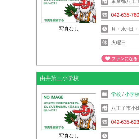
東京都八王子
042-635-76
写真なし
月・水~日・祝
火曜日
ファンになる
由井第三小学校
学校
/
小学
八王子市小比
042-635-62
写真なし