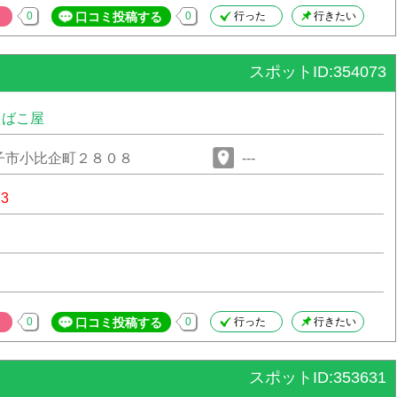
0
口コミ投稿する
0
行った
行きたい
スポットID:354073
たばこ屋
子市小比企町２８０８
---
73
0
口コミ投稿する
0
行った
行きたい
スポットID:353631