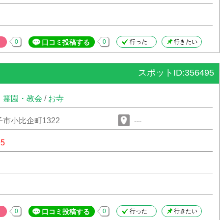
0
口コミ投稿する
0
行った
行きたい
スポットID:356495
・霊園・教会
/
お寺
市小比企町1322
---
95
0
口コミ投稿する
0
行った
行きたい