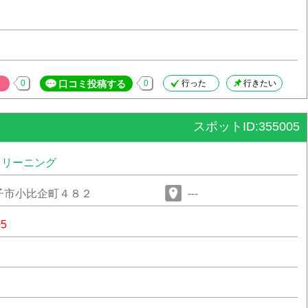
0
口コミ投稿する
0
行った
行きたい
スポットID:355005
クリーニング
子市小比企町４８２
---
05