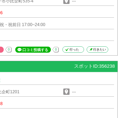
市小比企町535-4
---
06
・祝前日 17:00~24:00
0
口コミ投稿する
0
行った
行きたい
スポットID:356238
校
企町1201
---
38