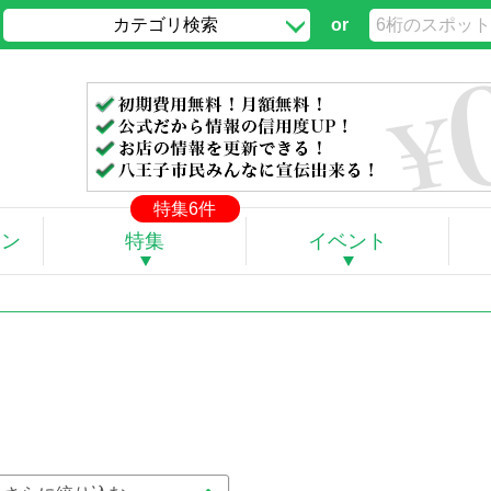
カテゴリ検索
or
特集6件
ポン
特集
イベント
。