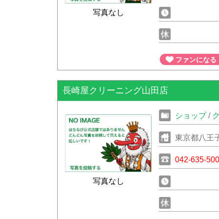
写真なし
ファンになる
長崎屋クリーニング山田店
ショップ
/
東京都八王
042-635-50
写真なし