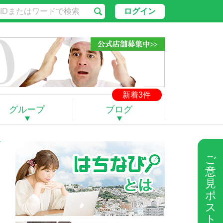
ログイン
新着3件
グループ
ブログ
ご
意
見
ポ
ス
ト