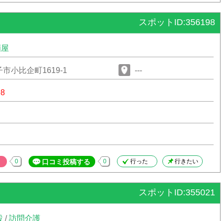
スポットID:356198
酒屋
市小比企町1619-1
---
98
0
口コミ投稿する
0
行った
行きたい
スポットID:355021
設
/
訪問介護