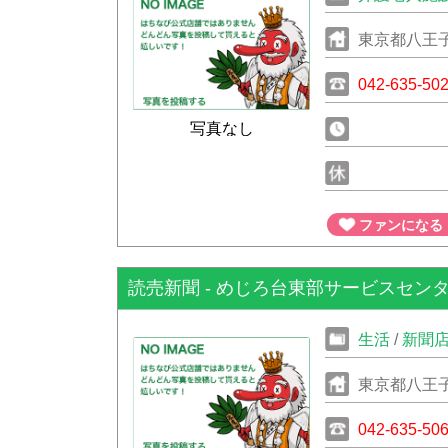
東京都八王子
042-635-50
写真なし
ファンになる
読売新聞 - めじろ台東部サービスセン
生活
/
新聞
東京都八王子市
042-635-50