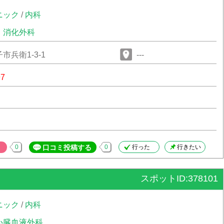
ニック
/
内科
・消化外科
市兵衛1-3-1
---
97
0
口コミ投稿する
0
行った
行きたい
スポットID:378101
ニック
/
内科
心臓血液外科