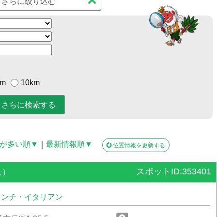
さらに絞り込む
km
10km
が多い順▼
｜
最新情報順▼
位置情報を更新する
スポットID:353401
ェ）
レンチ・イタリアン