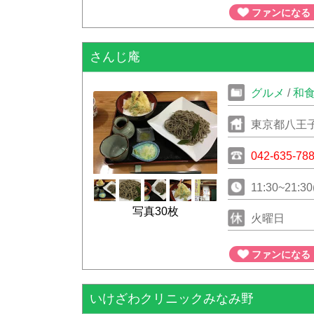
ファンになる
さんじ庵
グルメ
/
和
東京都八王子
042-635-78
11:30~21:30
写真30枚
火曜日
ファンになる
いけざわクリニックみなみ野