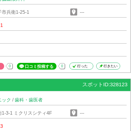
兵衛1-25-1
---
01
0
口コミ投稿する
0
行った
行きたい
スポットID:328123
ニック
/
歯科・歯医者
-3-1 ミクリスシティ4F
---
23