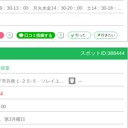
：30-13：00 月火水金14：30-20：00 土14：30-18：00
14：00
0
口コミ投稿する
0
行った
行きたい
スポットID:388444
美容室
市兵衛１‐２５‐５ ソレイユ１
---
44
00
、第3月曜日