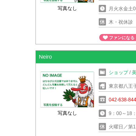
写真なし
月火水金土09
日09：30-
木・祝休診
ファンになる
Neiro
ショップ
/
東京都八王子
Ｆ
042-638-84
写真なし
9：00～18：
火曜日／第1