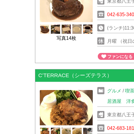
東京都八王子市
042-635-34
(ランチ)11:30
写真14枚
月曜 （祝
ファンになる
C’TERRACE（シーズテラス）
グルメ
/
喫
居酒屋
洋
東京都八王子市
042-683-18