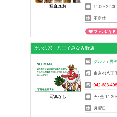
写真28枚
11:00~22:00
不定休
ファンになる
けいの家 八王子みなみ野店
グルメ
/
居
東京都八王子市
042-683-49
写真なし
火~金 11:30~
月曜日