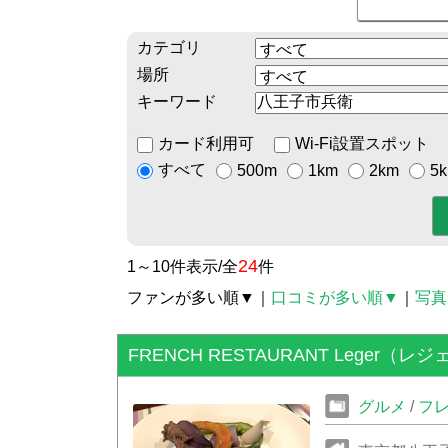
カテゴリ
場所
キーワード
カード利用可
Wi-Fi設置スポット
すべて
500m
1km
2km
5
24
1～10件表示/全
件
ファンが多い順▼
｜
口コミが多い順▼
｜
写真
FRENCH RESTAURANT Leger（レジ
グルメ
/
フ