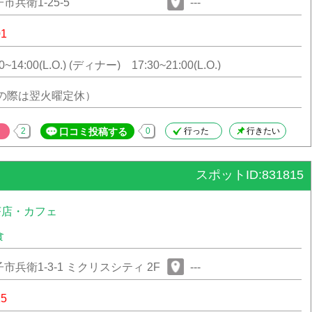
兵衛1-25-5
---
01
~14:00(L.O.) (ディナー) 17:30~21:00(L.O.)
日の際は翌火曜定休）
2
口コミ投稿する
0
行った
行きたい
スポットID:831815
茶店・カフェ
食
兵衛1-3-1 ミクリスシティ 2F
---
15