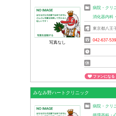
病院・クリ
消化器内科
東京都八王子
042-637-53
写真なし
ファンになる
みなみ野ハートクリニック
病院・クリ
循環器科・