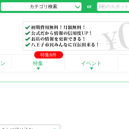
カテゴリ検索
or
」
特集6件
ポン
特集
イベント