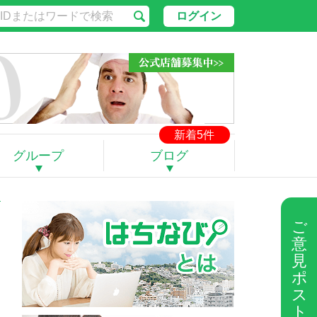
ログイン
新着5件
グループ
ブログ
ご
意
見
ポ
ス
ト