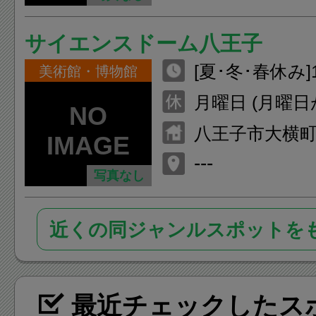
サイエンスドーム八王子
[夏･冬･春休み]10
美術館・博物館
[土･日･祝･休日
月曜日 (月曜
の日）]10:00~17:00
は翌日・翌々日
八王子市大横町9
一般12:00~17:0
---
00は団体専用
写真なし
近くの同ジャンルスポットを
最近チェックしたス