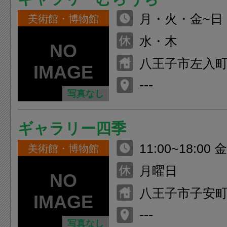
月・火・金~日 10
美術館・博物館
水・木
八王子市左入町
---
写真なし
ギャラリー四季
11:00~18:00 
美術館・博物館
9:00
月曜日
八王子市子安町1
---
写真なし