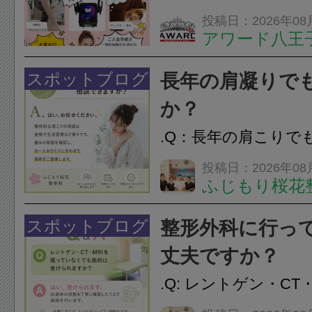
は、...
フエステを 思いっ
投稿日：2026年08
アワード八王
開催中
24時間ジム&
脱毛
スポットブログ
長年の肩凝りで
か？
.Q：長年の肩こりで
か？A：はい、お任
投稿日：2026年08
ふじもり桜花
性的な肩こりの原因
慣など様々です。痛
スポットブログ
整形外科に行っ
し、お一人おひとり
丈夫ですか？
をご提案します。.#肩こ
.Q: レントゲン・CT
いなくても施術は受