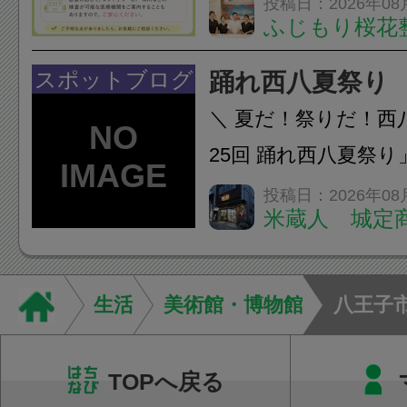
投稿日：2026年08
ふじもり桜花
A: はい、受けられ
態を丁寧に確認した
スポットブログ
踊れ西八夏祭り
います。必要に応じ
＼ 夏だ！祭りだ！西
ン・CT・MRIなどの検.
25回 踊れ西八夏祭
てくる！ 伝統の【阿
投稿日：2026年08
米蔵人 城定
情熱の【よさこいソ
結！数多くの団体が
店街を舞台に最高の演舞
生活
美術館・博物館
八王子
TOPへ戻る