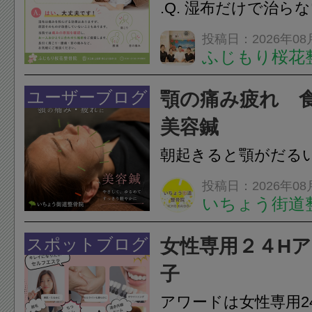
.Q. 湿布だけで治ら
らえますか？A. は
投稿日：2026年08
ふじもり桜花
湿布は痛みを和らげ
すが、原因そのもの
ユーザーブログ
顎の痛み疲れ 
いこともあります。
美容鍼
原因を確認し、お一人お
朝起きると顎がだる
ありませんか？無意
投稿日：2026年08
いちょう街道
は、顎の痛みや疲れ
フェイスラインの張
スポットブログ
女性専用２４H
のこわばり・頭痛や
子
ながることがありま
アワードは女性専用2