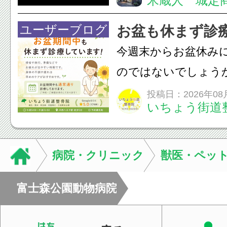
米蔵人 城定
情熱の【よさこいソ
結！数多くの団体が
ユーザーブログ
お盆も休まず診
店街を舞台に最高の演舞
今週末からお盆休み
のではないでしょう
長時間の運転などで
投稿日：2026年08
いちょう街道
痛・足の疲れが出や
いちょう街道整骨院
も通常通り診療して
病院・クリニック
獣医・ペッ
みの...
富士森公園動物病院