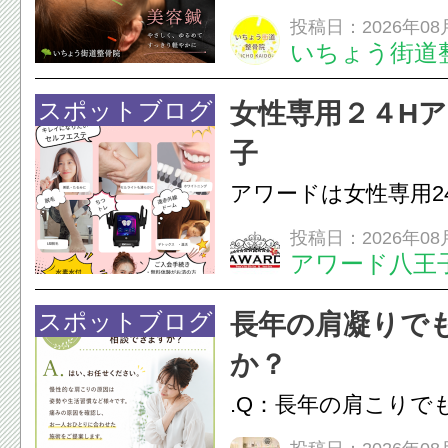
ありませんか？無意
投稿日：2026年08
いちょう街道
は、顎の痛みや疲れ
フェイスラインの張
スポットブログ
女性専用２４H
のこわばり・頭痛や
子
ながることがありま
アワードは女性専用2
は、...
フエステを 思いっ
投稿日：2026年08
アワード八王
開催中
24時間ジム&
脱毛
スポットブログ
長年の肩凝りで
か？
.Q：長年の肩こりで
か？A：はい、お任