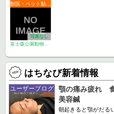
獣医・ペット動物病院
写真なし
富士森公園動物病
院
はちなび新着情報
ユーザーブログ
顎の痛み疲れ 
美容鍼
朝起きると顎がだる