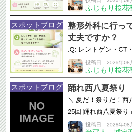
投稿日：2026年08
ふじもり桜花
性的な肩こりの原因
慣など様々です。痛
スポットブログ
整形外科に行っ
し、お一人おひとり
丈夫ですか？
をご提案します。.#肩こ
.Q: レントゲン・CT
いなくても施術は受
投稿日：2026年08
ふじもり桜花
A: はい、受けられ
態を丁寧に確認した
スポットブログ
踊れ西八夏祭り
います。必要に応じ
＼ 夏だ！祭りだ！西
ン・CT・MRIなどの検.
25回 踊れ西八夏祭
てくる！ 伝統の【阿
投稿日：2026年08