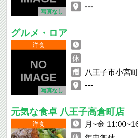
---
写真なし
グルメ・ロア
洋食
八王子市小宮町8
---
写真なし
元気な食卓 八王子高倉町店
月~金 11:00~16
洋食
4:00(L.O.23:
年中無休