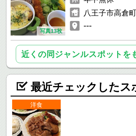
1:00~24:00(L.O
八王子市高倉町6
---
写真13枚
近くの同ジャンルスポットを
最近チェックしたス
洋食