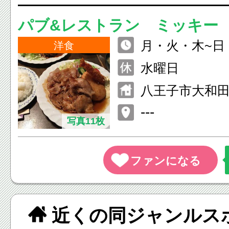
パブ&レストラン ミッキー
月・火・木~日 11
洋食
月・火・木~日 18
水曜日
八王子市大和田町
---
写真11枚
近くの同ジャンルス