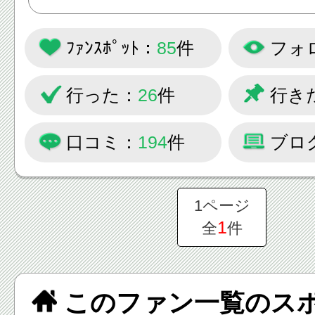
ﾌｧﾝｽﾎﾟｯﾄ：
85
件
フォ
行った：
26
件
行き
口コミ：
194
件
ブロ
1ページ
1
全
件
このファン一覧のス