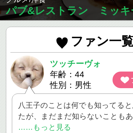
パブ&レストラン ミッキ
ファン一
ツッチーヴォ
年齢：44
性別：男性
八王子のことは何でも知ってると
たが、まだまだ知らないことも
で・・・・。
……もっと見る