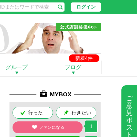
ログイン
新着4件
グループ
ブログ
MYBOX
ご
意
見
行った
行きたい
ポ
ス
1
ファンになる
ト