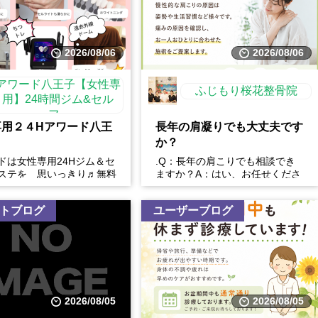
2026/08/06
2026/08/06
アワード八王子【女性専
ふじもり桜花整骨院
用】24時間ジム&セル
フ...
専用２４Hアワード八王
長年の肩凝りでも大丈夫です
か？
ドは女性専用24Hジム＆セ
.Q：長年の肩こりでも相談でき
ステを 思いっきり♬無料
ますか？A：はい、お任せくださ
催中
い。慢性的な肩こりの原因は姿勢
や生活習慣など様々です。...
トブログ
ユーザーブログ
2026/08/05
2026/08/05