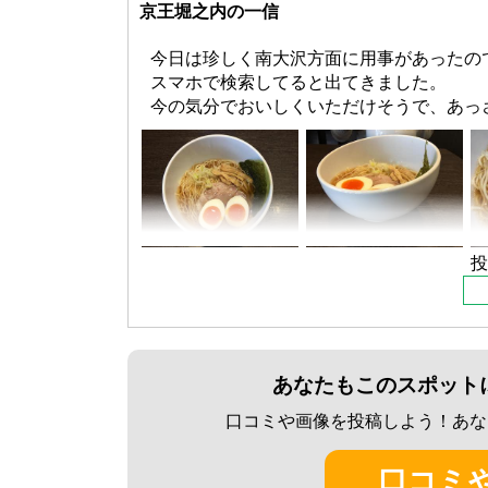
京王堀之内の一信
今日は珍しく南大沢方面に用事があったの
スマホで検索してると出てきました。
今の気分でおいしくいただけそうで、あっ
「一信」さん初来訪です。
店の裏手に駐車場があります。
券売機でさっそく和節醤油と出汁鮭茶漬け
待つこと10分弱。
ラーメンから先に到着です。
投
ビジュアルは完璧ですね！
さっそくスープから一口。
う~んあっさりです。
出汁が結構きいてるので物足りない感じは
あなたもこのスポット
濃いラーメンばかり食べてると無性にあっ
ンはその条件にぴったりです。
口コミや画像を投稿しよう！あな
これはまた二日酔いの時に来たくなります
器が斜め作られているので、なんか変わっ
口コミ