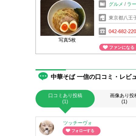
グルメ
/
ラ
東京都八王子
042-682-22
写真5枚
ファンになる
中華そば 一信の口コミ・レビ
口コミあり投稿
画像あり投
(1)
(1)
ツッチーヴォ
フォローする