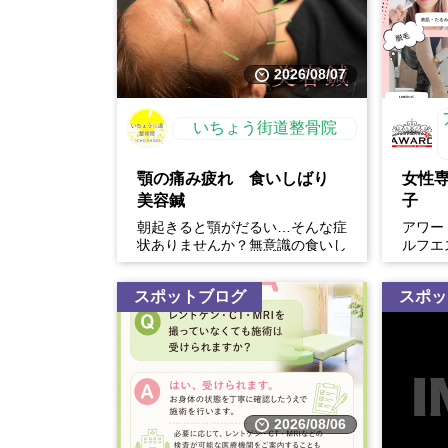
2026/08/07
いちょう街道整骨院
顎の痛み疲れ 食いしばり
女性
美容鍼
子
朝起きると顎がだるい…そんな症
アワー
状ありませんか？無意識の食いし
ルフエ
ばりは、顎の痛みや疲れだけでな
体験開
く、・フェイスラインの張...
スポットブログ
スポッ
2026/08/06