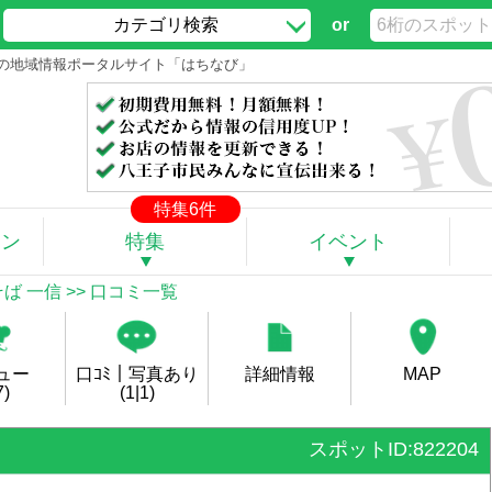
カテゴリ検索
or
王子の地域情報ポータルサイト「はちなび」
特集6件
ポン
特集
イベント
ば 一信
>> 口コミ一覧
ュー
口ｺﾐ｜写真あり
詳細情報
MAP
7)
(1|1)
スポットID:822204