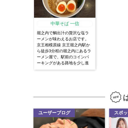
中華そば 一信
堀之内で鯛出汁の贅沢な塩ラ
ーメンが味わえるお店です。
京王相模原線 京王堀之内駅か
ら徒歩3分程の堀之内にあるラ
ーメン屋で、駅前のコインパ
ーキングがある路地を少し進
むと右手に見えてきます。 駅
前にも関わらず、駐車場が用
意されているため、車でも安
心して来店出来ます。 店内は
まるでレストランのように清
潔感があり、木目調のシック
なインテリアでまとめられて
います。 芳醇な香りの...
ユーザーブログ
スポッ