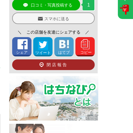
1
口コミ・写真投稿する
スマホに送る
＼
この店舗を友達にシェアする
／
シェア
はてブ
コピー
ツイート
閉店報告