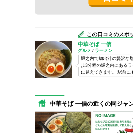
斜めの器は食べやすいのでちょっとほしく
さてお茶漬けの方は。
鮭のほぐしがいい感じで出し汁と相性がい
さらさらっとすぐにいけちゃいます。
あっという間にラーメン、お茶漬けを完食
この口コミのスポ
満足です！！
中華そば 一信
グルメ
/
ラーメン
また来ます！
堀之内で鯛出汁の贅沢な
歩3分程の堀之内にある
に見えてきます。 駅前
中華そば 一信の近くの同ジャ