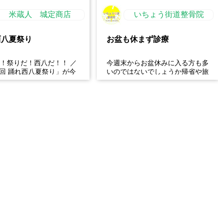
米蔵人 城定商店
いちょう街道整骨院
西八夏祭り
お盆も休まず診療
だ！祭りだ！西八だ！！ ／
今週末からお盆休みに入る方も多
5回 踊れ西八夏祭り」が今
いのではないでしょうか帰省や旅
ってくる！ 伝統の【阿波
行、長時間の運転などで、肩こ
】と、情熱の【...
り・腰痛・足の疲れが出やす...