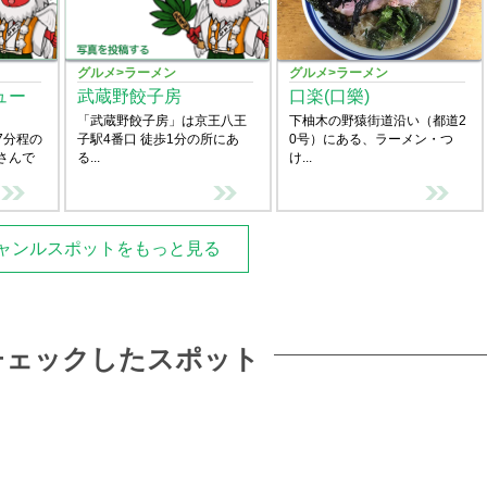
グルメ>ラーメン
グルメ>ラーメン
ュー
武蔵野餃子房
口楽(口樂)
「武蔵野餃子房」は京王八王
下柚木の野猿街道沿い（都道2
7分程の
子駅4番口 徒歩1分の所にあ
0号）にある、ラーメン・つ
さんで
る...
け...
ャンルスポットをもっと見る
チェックしたスポット