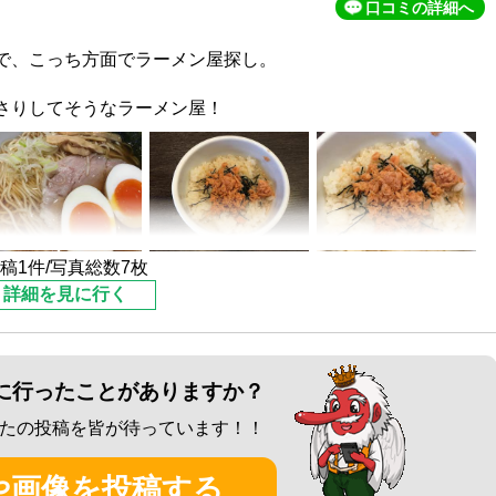
口コミの詳細へ
で、こっち方面でラーメン屋探し。
さりしてそうなラーメン屋！
を購入。
稿1件/写真総数7枚
詳細を見に行く
そんなにしません。
に行ったことがありますか？
さり系が食べたくなりますが、僕の中では一信さんのラーメ
たの投稿を皆が待っています！！
ね。
てて面白かったです。
や画像を投稿する