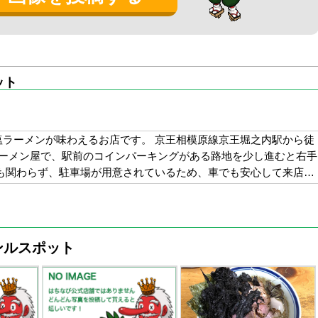
なりましたｗ
いです。
！
ット
塩ラーメンが味わえるお店です。 京王相模原線京王堀之内駅から徒
ラーメン屋で、駅前のコインパーキングがある路地を少し進むと右手
にも関わらず、駐車場が用意されているため、車でも安心して来店…
ンルスポット