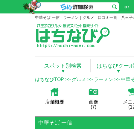
or
中華そば 一信 - ラーメン｜グルメ - 口コミ一覧 八
スポット別検索
はちなびクー
はちなびTOP
>>
グルメ
>>
ラーメン
>>
中華そ
店舗概要
画像
メニ
(7)
(1
中華そば 一信