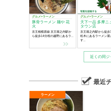
グルメ>ラーメン
グルメ>ラーメン
豚骨ラーメン 麺や 花
天下一品 多摩ニ
火
タウン店
京王相模原線 京王堀之内駅か
京王堀之内駅から徒歩
ら徒歩14分程の越野にあるラ...
松木にあるラーメン屋
す...
近くの同ジ
最近
ラーメン