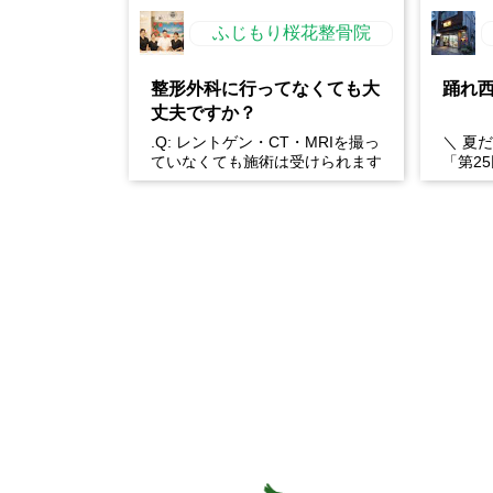
ふじもり桜花整骨院
整形外科に行ってなくても大
踊れ
丈夫ですか？
.Q: レントゲン・CT・MRIを撮っ
＼ 夏
ていなくても施術は受けられます
「第2
か？A: はい、受けられます。お
年もや
身体の状態を丁...
おどり