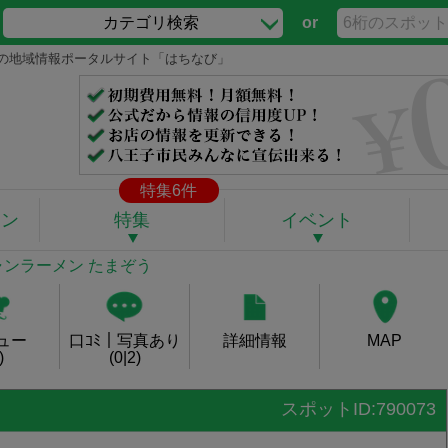
カテゴリ検索
or
王子の地域情報ポータルサイト「はちなび」
特集6件
ポン
特集
イベント
ャンラーメン たまぞう
ュー
口ｺﾐ｜写真あり
詳細情報
MAP
)
(0|2)
スポットID:790073