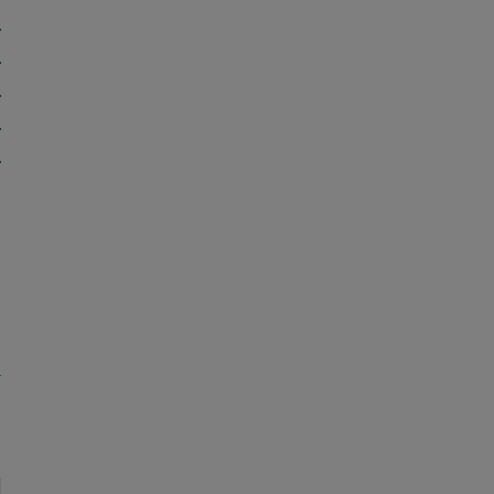
)
)
)
)
)