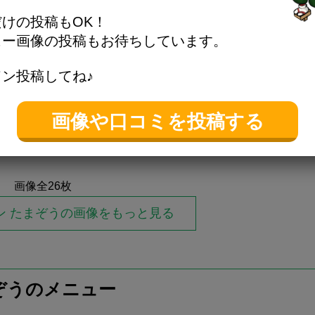
けの投稿もOK！
(
SECRET
)
(
SECRET
)
ュー画像の投稿もお待ちしています。
ン投稿してね♪
画像や口コミを投稿する
画像全26枚
ン たまぞうの画像をもっと見る
ぞうのメニュー