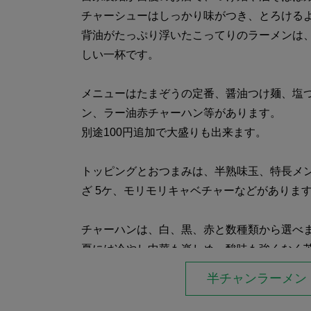
チャーシューはしっかり味がつき、とろける
背油がたっぷり浮いたこってりのラーメンは
しい一杯です。
メニューはたまぞうの定番、醤油つけ麺、塩
ン、ラー油赤チャーハン等があります。
別途100円追加で大盛りも出来ます。
トッピングとおつまみは、半熟味玉、特長メ
ざ 5ケ、モリモリキャベチャーなどがありま
チャーハンは、白、黒、赤と数種類から選べ
夏には冷やし中華も楽しめ、酸味も強くなく
学生さんはチャーハンらーめん大盛無料です
半チャンラーメン