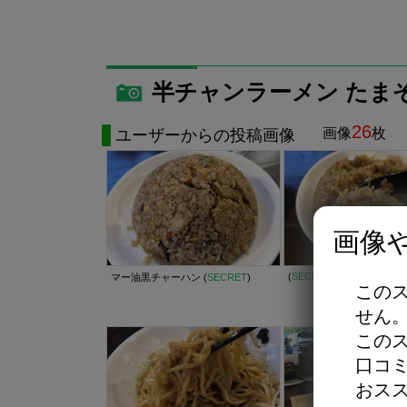
半チャンラーメン たま
26
画像
枚
ユーザーからの投稿画像
画像
(
SECRET
)
マー油黒チャーハン (
SECRET
)
この
せん
この
口コ
おス