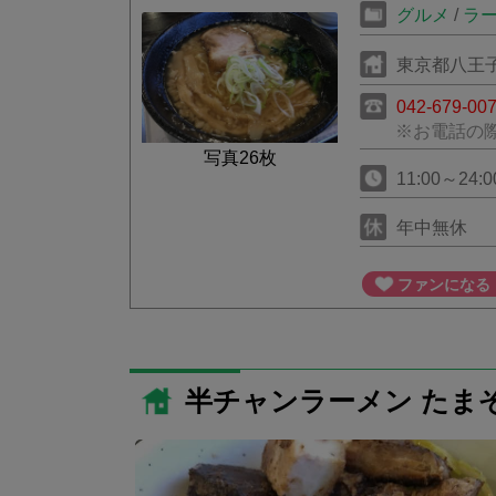
グルメ
/
ラ
東京都八王子市
042-679-00
※お電話の
写真26枚
11:00～24:
年中無休
ファンになる
半チャンラーメン たま