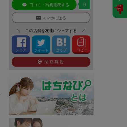
0
口コミ・写真投稿する
スマホに送る
＼
この店舗を友達にシェアする
／
シェア
はてブ
コピー
ツイート
閉店報告