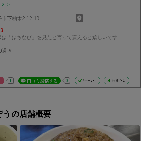
ーメン
下柚木2-12-10
---
73
際は「はちなび」を見たと言って貰えると嬉しいです
00過ぎ
1
口コミ投稿する
0
行った
行きたい
ぞうの店舗概要