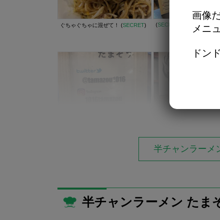
画像だ
(
SECRET
)
ぐちゃぐちゃに混ぜて！ (
SECRET
)
メニ
ドンド
半チャンラーメ
半チャンラーメン たま