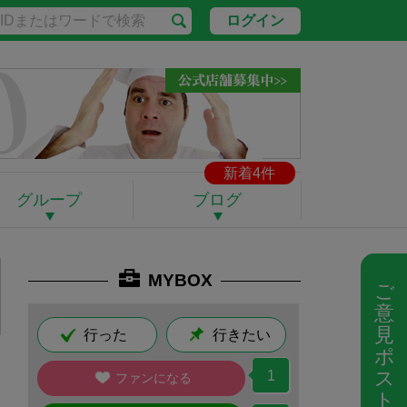
ログイン
新着4件
グループ
ブログ
MYBOX
ご
意
見
行った
行きたい
ポ
ス
1
ファンになる
ト