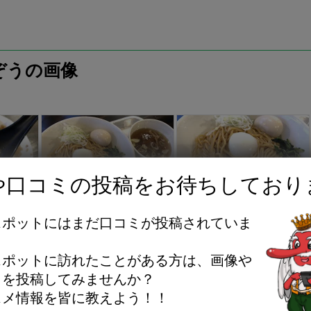
ぞうの画像
や口コミの投稿をお待ちしており
(
SECRET
)
味玉油そば (
SECRET
)
スポットにはまだ口コミが投稿されていま
。
スポットに訪れたことがある方は、画像や
ミを投稿してみませんか？
スメ情報を皆に教えよう！！