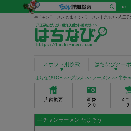
or
半チャンラーメン たまぞう - ラーメン｜グルメ - 八
スポット別検索
はちなびクー
はちなびTOP
>>
グルメ
>>
ラーメン
>> 半チ
店舗概要
画像
メニ
(26)
(6
半チャンラーメン たまぞう