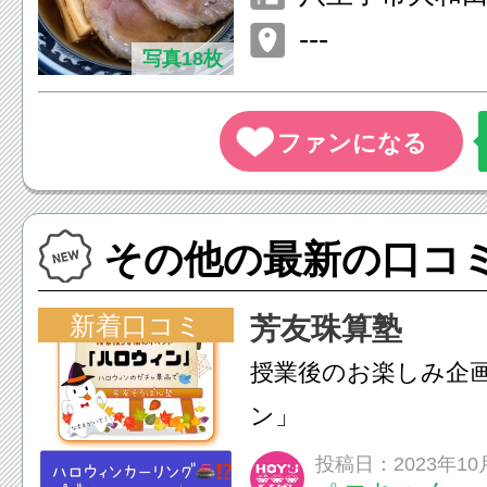
---
写真18枚
その他の最新の口コ
新着口コミ
芳友珠算塾
授業後のお楽しみ企
ン」
投稿日：2023年10