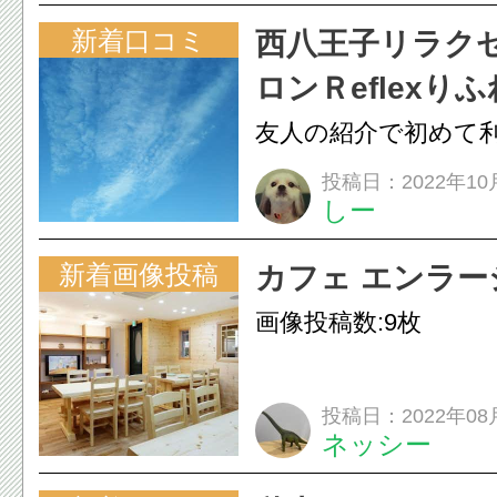
新着口コミ
西八王子リラク
ロンＲeflexり
友人の紹介で初めて
ました。 期待以上、
投稿日：2022年10
しー
レッシュできました
場は気持ち良く...
新着画像投稿
カフェ エンラー
画像投稿数:9枚
投稿日：2022年08
ネッシー