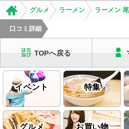
店街を舞台に最高の演舞
グルメ
ラーメン
ラーメン 尾
口コミ詳細
TOPへ戻る
イベント
特集
グルメ
お買い物