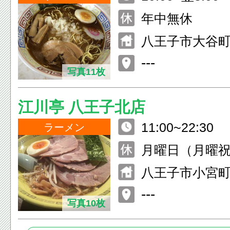
年中無休
八王子市大谷町3
---
写真11枚
江川亭 八王子北店
11:00~22:30
ラーメン
月曜日（月曜
火曜日）
八王子市小宮町1
---
写真10枚