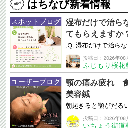
はちなび新着情報
スポットブログ
湿布だけで治ら
てもらえますか
.Q. 湿布だけで治ら
らえますか？A. は
投稿日：2026年08
ふじもり桜花
湿布は痛みを和らげ
すが、原因そのもの
ユーザーブログ
顎の痛み疲れ 
いこともあります。
美容鍼
原因を確認し、お一人お
朝起きると顎がだる
ありませんか？無意
投稿日：2026年08
いちょう街道