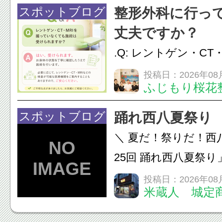
慣など様々です。痛
スポットブログ
整形外科に行っ
し、お一人おひとり
丈夫ですか？
をご提案します。.#肩こ
.Q: レントゲン・CT
いなくても施術は受
投稿日：2026年08
ふじもり桜花
A: はい、受けられ
態を丁寧に確認した
スポットブログ
踊れ西八夏祭り
います。必要に応じ
＼ 夏だ！祭りだ！西
ン・CT・MRIなどの検.
25回 踊れ西八夏祭
てくる！ 伝統の【阿
投稿日：2026年08
米蔵人 城定
情熱の【よさこいソ
結！数多くの団体が