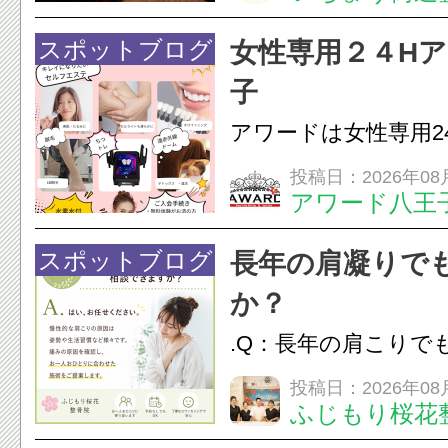
は、顎の痛みや疲れ
フェイスラインの張
スポットブログ
女性専用２４H
のこわばり・頭痛や
子
ながることがありま
アワードは女性専用2
は、...
フエステを 思いっ
投稿日：2026年08
アワード八王
開催中
24時間ジム&
脱毛
スポットブログ
長年の肩凝りで
か？
.Q：長年の肩こりで
か？A：はい、お任
投稿日：2026年08
ふじもり桜花
性的な肩こりの原因