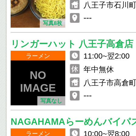
八王子市石川町1
---
写真8枚
リンガーハット 八王子高倉店
11:00~翌2:00
ラーメン
年中無休
八王子市高倉町5
---
写真なし
NAGAHAMAらーめんバイパ
10:00~翌8:00
ラーメン