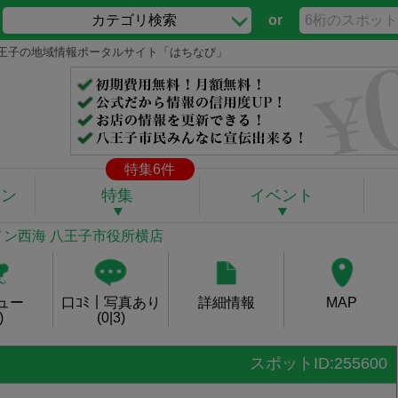
カテゴリ検索
or
 八王子の地域情報ポータルサイト「はちなび」
特集6件
ポン
特集
イベント
ーメン西海 八王子市役所横店
ュー
口ｺﾐ｜写真あり
詳細情報
MAP
)
(0|3)
スポットID:255600