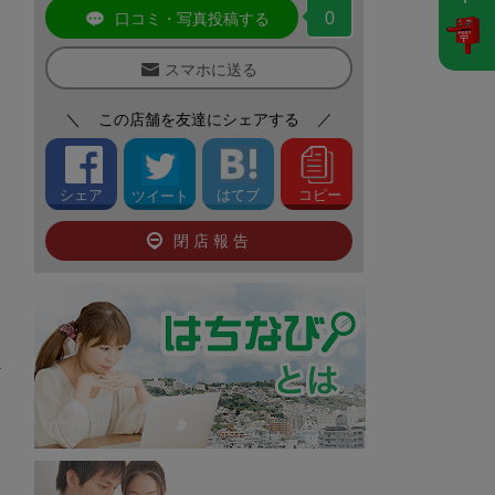
0
口コミ・写真投稿する
スマホに送る
＼
この店舗を友達にシェアする
／
シェア
はてブ
コピー
ツイート
閉店報告