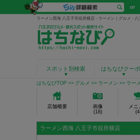
or
ラーメン西海 八王子市役所横店 - ラーメン｜グルメ -
スポット別検索
はちなびクー
はちなびTOP
>>
グルメ
>>
ラーメン
>> ラ
店舗概要
画像
メニ
(18)
(4
ラーメン西海 八王子市役所横店