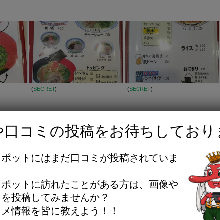
(
SECRET
)
(
SECRET
)
や口コミの投稿をお待ちしており
スポットにはまだ口コミが投稿されていま
。
スポットに訪れたことがある方は、画像や
画像全18枚
ミを投稿してみませんか？
スメ情報を皆に教えよう！！
王子市役所横店の画像をもっと見る