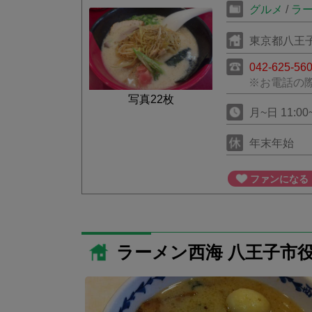
グルメ
/
ラ
東京都八王子市
042-625-56
※お電話の
写真22枚
月~日 11:00~
年末年始
ファンになる
ラーメン西海 八王子市