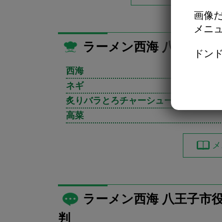
画像だ
メニ
ラーメン西海 八王子市
ドンド
西海
ネギ
炙りバラとろチャーシュー
高菜
メ
ラーメン西海 八王子市
判