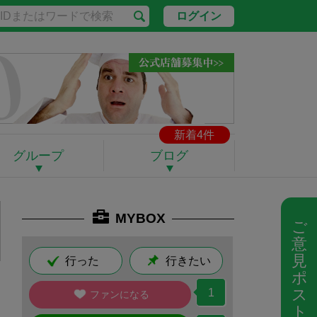
ログイン
新着4件
グループ
ブログ
MYBOX
ご
意
見
行った
行きたい
ポ
ス
1
ファンになる
ト