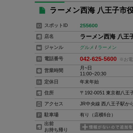
ラーメン西海 八王子市
255600
スポットID
ラーメン西海 八王
店名
ジャンル
グルメ
/
ラーメン
042-625-5600
電話番号
※お電
月~日
営業時間
11:00~20:30
定休日
年末年始
住所
〒192-0051 東京都八王
アクセス
JR中央線 西八王子駅か
駐車場
有り（店横6台）
出前
お持ち帰り