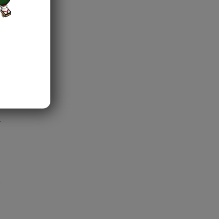
)
)
)
)