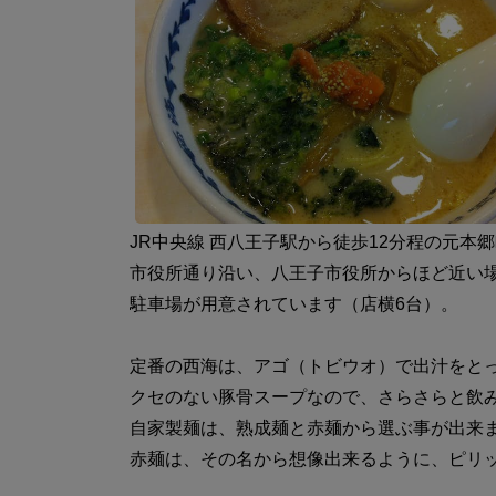
JR中央線 西八王子駅から徒歩12分程の元本
市役所通り沿い、八王子市役所からほど近い
駐車場が用意されています（店横6台）。
定番の西海は、アゴ（トビウオ）で出汁をと
クセのない豚骨スープなので、さらさらと飲
自家製麺は、熟成麺と赤麺から選ぶ事が出来
赤麺は、その名から想像出来るように、ピリ