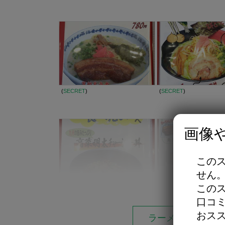
(
SECRET
)
(
SECRET
)
画像
この
せん
この
口コ
おス
ラーメン西海 八