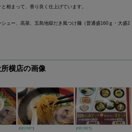
汁と相まって、香り良く仕上げています。
シュー、高菜、五島地獄だき風つけ麺（普通盛160ｇ・大盛2
役所横店の画像
(
SECRET
)
(
SECRET
)