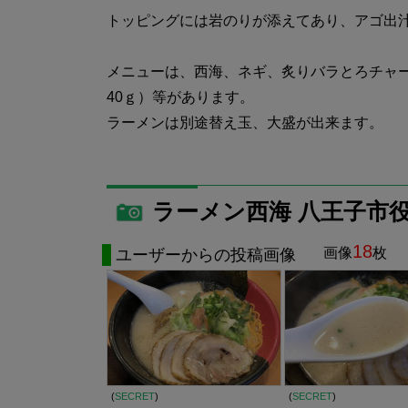
トッピングには岩のりが添えてあり、アゴ出
メニューは、西海、ネギ、炙りバラとろチャー
40ｇ）等があります。
ラーメンは別途替え玉、大盛が出来ます。
ラーメン西海 八王子市
18
画像
枚
ユーザーからの投稿画像
(
SECRET
)
(
SECRET
)