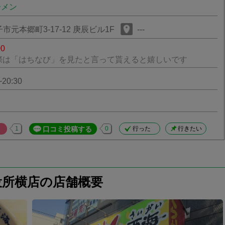
ーメン
元本郷町3-17-12 庚辰ビル1F
---
00
際は「はちなび」を見たと言って貰えると嬉しいです
20:30
1
口コミ投稿する
0
行った
行きたい
役所横店の店舗概要