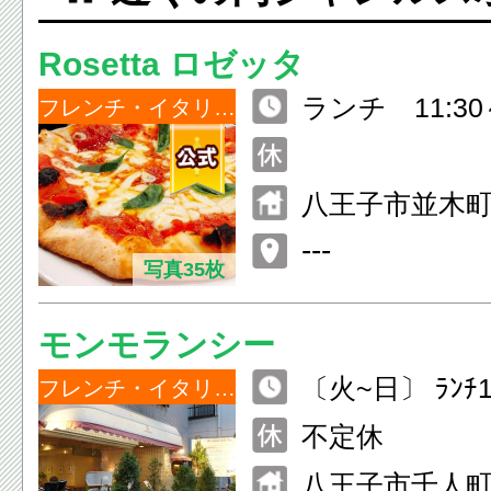
Rosetta ロゼッタ
ランチ 11:30～
フレンチ・イタリアン
ディナー 17：3
0
八王子市並木町3
---
写真35枚
モンモランシー
〔火~日〕 ﾗﾝﾁ12
フレンチ・イタリアン
（L.O） ﾃﾞｨﾅｰ
不定休
0（L.O）
八王子市千人町1