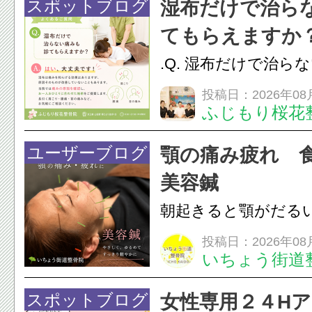
けでなく首や肩の筋
スポットブログ
湿布だけで治ら
担をかけ、顎関節症
てもらえますか
つながることがあります
.Q. 湿布だけで治ら
らえますか？A. は
投稿日：2026年08
ふじもり桜花
湿布は痛みを和らげ
すが、原因そのもの
ユーザーブログ
顎の痛み疲れ 
いこともあります。
美容鍼
原因を確認し、お一人お
朝起きると顎がだる
ありませんか？無意
投稿日：2026年08
いちょう街道
は、顎の痛みや疲れ
フェイスラインの張
スポットブログ
女性専用２４H