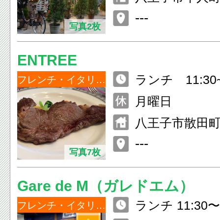
---
写真2枚
ENTREE
ランチ 11:30~
フレンチ・イタリアン
14:00） ディナ
月曜日
2:30（L.O.21:
八王子市散田町3-1
ショッピング街
---
写真7枚
Gare de M（ガレドエム）
ランチ 11:30〜1
フレンチ・イタリアン