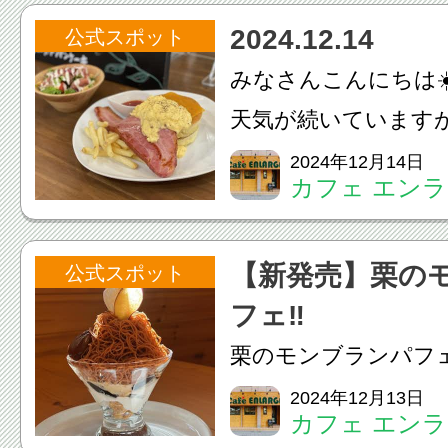
ら、ご相談だけでも
2024.12.14
公式スポット
お気軽にお声がけく
みなさんこんにちは☀
日...
天気が続いています
すごいですねお近く
2024年12月14日
カフェ エン
際は、コーヒー☕️や
提供可能ですので、
【新発売】栗の
公式スポット
くださいお昼のお時間
フェ‼️
栗のモンブランパフェ
栗のモンブランパフェ単
2024年12月13日
カフェ エン
リンクセットで1,20