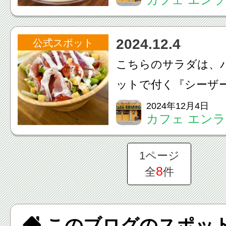
曜日•土曜日限定でご
す☺️✨準備している
2024.12.4
公式スポット
次第終了です！ご予
こちらのサラダは、
電話でのご予約お待ち
ットで付く『シーザ
りますハモンセラー
2024年12月4日
カフェ エン
い生ハムを一枚使用
サラダだけでも食べ
1ページ
☺️✨甘いパンケーキ
8
全
件
だ...
このブログのスポッ