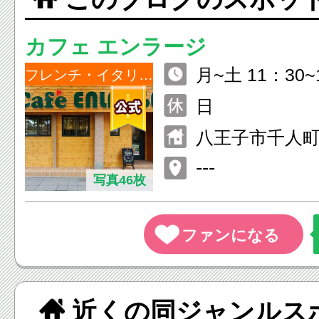
カフェ エンラージ
月~土 11：30~1
フレンチ・イタリアン
日
八王子市千人町4
ル
---
写真46枚
近くの同ジャンルス