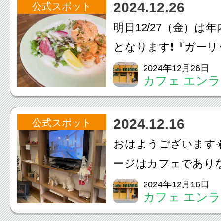
2024.12.26
公式スポット
す‍♀️年始は1/4（土...
明日12/27（金）は
となります❗️『ガー
プレート』も明日が
2024年12月26日
カフェ エン
なります沢山ご用意
で、是非ご来店くだ
2024.12.16
公式スポット
以上のご来店でパンケー
おはようございます☀
ージはカフェであり
やエクステリアのご
2024年12月16日
カフェ エン
パンケーキやドリン