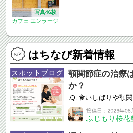
写真46枚
カフェ エンラージ
はちなび新着情報
スポットブログ
顎関節症の治療
か？
.Q. 食いしばりや顎
らえますか？A. は
投稿日：2026年08
ふじもり桜花
す。食いしばりや歯