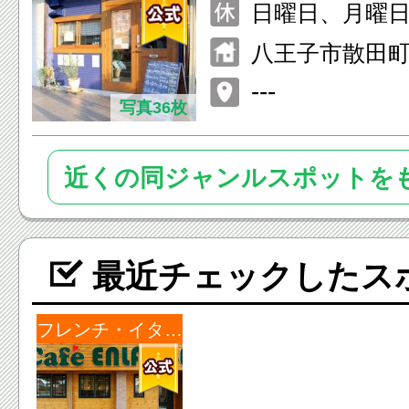
0) ディナー 17:30〜23:00(Lo
日曜日、月曜
22:00)
不定休あり
八王子市散田町3
21：00
ビル102
---
写真36枚
近くの同ジャンルスポットを
最近チェックしたス
フレンチ・イタリアン