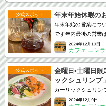
が濃厚で中にはバニ
年末年始休暇の
公式スポット
ヒーゼリー、クラン
年末年始の営業につ
いろんな変化をお楽し.
です年内最後の営業は1
でとなります！12/2
2024年12月10日
カフェ エン
1/3（金）まで冬季
だきますのでよろし
金曜日•土曜日限
公式スポット
す‍♀️年始は1/4（土...
ックシュリンプ
ガーリックシュリン
をいちょう祭りでご
2024年12月9日
カフェ エン