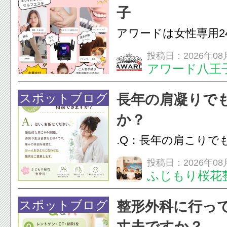
のこわばり・頭痛や
子
ながることがありま
アワードは女性専用2
は、...
フエステを 思いっ
投稿日：2026年08
アワード八王
開催中
24時間ジム&
脱毛
スポットブログ
長年の肩凝りで
か？
.Q：長年の肩こりで
か？A：はい、お任
投稿日：2026年08
ふじもり桜花
性的な肩こりの原因
慣など様々です。痛
スポットブログ
整形外科に行っ
し、お一人おひとり
丈夫ですか？