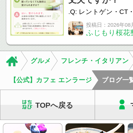
をご提案します。.#肩こ
.Q: レントゲン・CT
いなくても施術は受
投稿日：2026年08
ふじもり桜花
A: はい、受けられ
態を丁寧に確認した
います。必要に応じ
グルメ
フレンチ・イタリアン
ン・CT・MRIなどの検.
【公式】カフェ エンラージ
ブログ一
TOPへ戻る