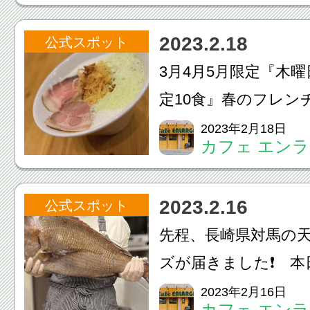
ので、『3月18日土曜
2023.2.18
公式スポット
曜日』の日替わりラ..
3月4月5月限定『木
定10食』春のフレンチ
円税込春のフレンチ
2023年2月18日
カフェ エン
しました❗️今回のス
のスープ』麺は『海
2023.2.16
公式スポット
麺』トッピングで『自家
先程、長崎県対馬の天
ズが届きました❗️ 
山の御来店頂きあり
2023年2月16日
カフェ エン