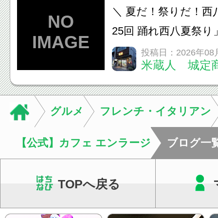
います。必要に応じ
＼ 夏だ！祭りだ！西
ン・CT・MRIなどの検.
25回 踊れ西八夏祭
てくる！ 伝統の【阿
投稿日：2026年08
米蔵人 城定
情熱の【よさこいソ
結！数多くの団体が
店街を舞台に最高の演舞
グルメ
フレンチ・イタリアン
【公式】カフェ エンラージ
ブログ一
TOPへ戻る