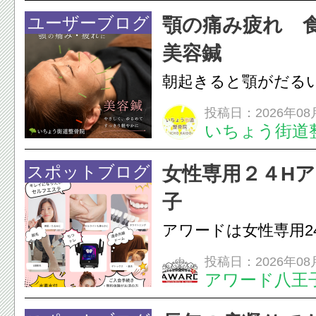
すが、原因そのもの
ユーザーブログ
顎の痛み疲れ 
いこともあります。
美容鍼
原因を確認し、お一人お
朝起きると顎がだる
ありませんか？無意
投稿日：2026年08
いちょう街道
は、顎の痛みや疲れ
フェイスラインの張
スポットブログ
女性専用２４H
のこわばり・頭痛や
子
ながることがありま
アワードは女性専用2
は、...
フエステを 思いっ
投稿日：2026年08
アワード八王
開催中
24時間ジム&