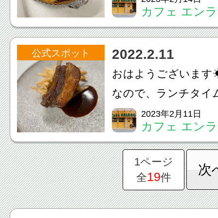
カフェ エン
越しくださいませ♪0120-
673-6707#cafeenlarge
2022.2.11
公式スポット
おはようございます
なので、ランチタイ
たっぷりの『スペア
2023年2月11日
カフェ エン
をご用意しておりま
容】•オードブルの盛
1ページ
次
ダ•スープ•魚料理•スペ
19
全
件