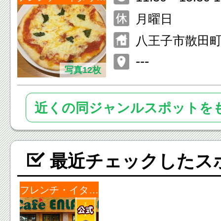
月曜日
八王子市散田町3-
ビル1F
---
写真12枚
近くの同ジャンルスポットを
最近チェックしたス
フレンチ・イタリアン