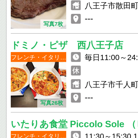
八王子市散田町3-1
ショッピング街
---
写真7枚
ドミノ・ピザ 西八王子店
毎日11:00～24:
フレンチ・イタリアン
八王子市千人町2-
---
写真26枚
いたりあ食堂 Piccolo Sole
11:30～15:30 
ーレ）
フレンチ・イタリアン