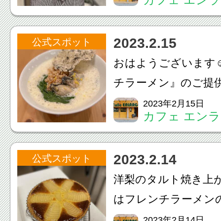
す☺️お席がいっぱい
ったお客様申し訳あ
2023.2.15
公式スポット
た‍♂️‍♀️本日ディナーは.
おはようございます☺
チラーメン』のご提
22日（水）で終了致
2023年2月15日
カフェ エン
もまだお席ご用意で
軽にお問い合わせ下さ
2023.2.14
公式スポット
からは新しい『フレン
洋梨のタルト焼き上が
はフレンチラーメン
だお席に余裕がござ
2023年2月14日