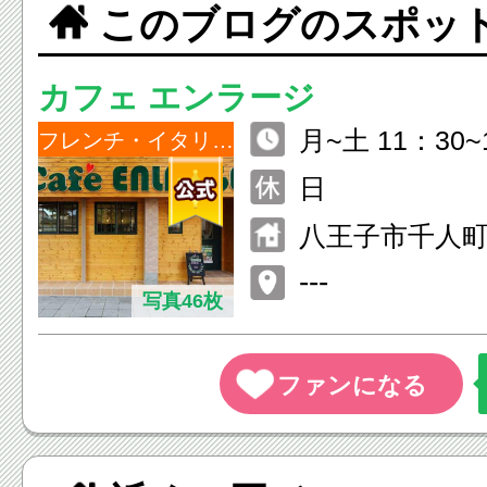
このブログのスポッ
カフェ エンラージ
月~土 11：30~1
フレンチ・イタリアン
日
八王子市千人町4
ル
---
写真46枚