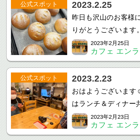
2023.2.25
公式スポット
しくお願い致します‍♂️01
昨日も沢山のお客様
りがとうございます
＆ディナー共にご予
2023年2月25日
カフェ エン
で宜しくお願い致しま
来週からは『春のフ
2023.2.23
公式スポット
ン』がスタート致します
おはようございます☺
はランチ＆ディナー
席になりました本日
2023年2月23日
カフェ エン
席は残りわずかです