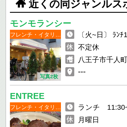
近くの同ジャンルス
モンモランシー
〔火~日〕 ﾗﾝﾁ12
フレンチ・イタリアン
（L.O） ﾃﾞｨﾅｰ
不定休
0（L.O）
八王子市千人町1
---
写真2枚
ENTREE
ランチ 11:30~
フレンチ・イタリアン
14:00） ディナ
月曜日
2:30（L.O.21: