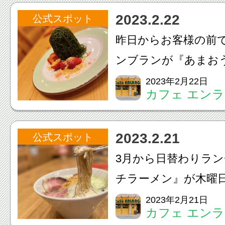
お電話でのお問い合
2023.2.22
公式スポット
します昨日、日清製
昨日からお客様の前
レ...
ンブランが『あまお
ブラン』になりました
2023年2月22日
カフェ エン
頂いてます✨ありが
☺️今回のモンブラン
2023.2.21
公式スポット
る前日までの『予約制』
3月から日替わりラ
チラーメン』が木曜
ます❗️3月16日木曜日
2023年2月21日
カフェ エン
のランチはどちらも