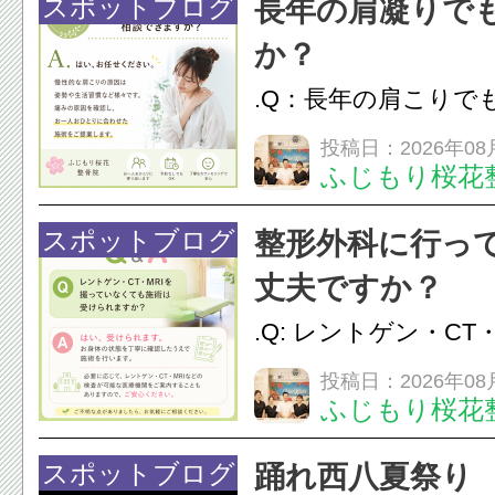
脱毛
スポットブログ
長年の肩凝りで
か？
.Q：長年の肩こりで
か？A：はい、お任
投稿日：2026年08
ふじもり桜花
性的な肩こりの原因
慣など様々です。痛
スポットブログ
整形外科に行っ
し、お一人おひとり
丈夫ですか？
をご提案します。.#肩こ
.Q: レントゲン・CT
いなくても施術は受
投稿日：2026年08
ふじもり桜花
A: はい、受けられ
態を丁寧に確認した
スポットブログ
踊れ西八夏祭り