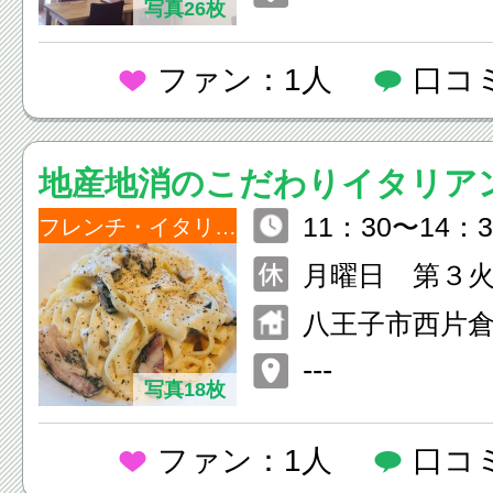
写真26枚
ファン：1人
口コ
地産地消のこだわりイタリ
11：30〜14：30
COLTA（コルタ）
フレンチ・イタリアン
5) 17:30〜22：
月曜日 第３火
1：00)
月曜は営業、翌
八王子市西片倉 2-1
第三月曜祝日
カディアみなみ野
---
火曜・水曜休
写真18枚
ファン：1人
口コ