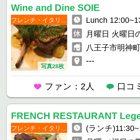
Wine and Dine SOIE
Lunch 12:00~13
フレンチ・イタリアン
8:00~22:00
月曜日 火曜日
み前日までの
祝日の場合は
八王子市明神町2-
休み）
バンプラザＩＺ
---
写真28枚
ファン：2人
口コ
FRENCH RESTAURANT Le
(ランチ)11:30~1
ェ）
フレンチ・イタリアン
(ディナー) 17:3