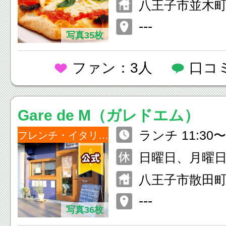
八王子市並木町3
---
写真35枚
ファン：3人
口コ
Gare de M（ガレドエム）
ランチ 11:30〜1
フレンチ・イタリアン
0) ディナー 17:30〜23:00(Lo
日曜日、月曜
22:00)
不定休あり
八王子市散田町3
21：00
ビル102
---
写真36枚