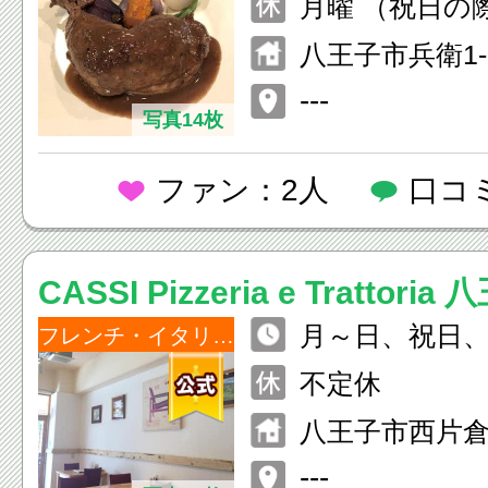
月曜 （祝日の
O.)
休）
八王子市兵衛1-2
---
写真14枚
ファン：2人
口コ
CASSI Pizzeria e Trattor
月～日、祝日、祝前
野
フレンチ・イタリアン
～21:00 （料理L
不定休
リンクL.O. 20:
八王子市西片倉2-
---