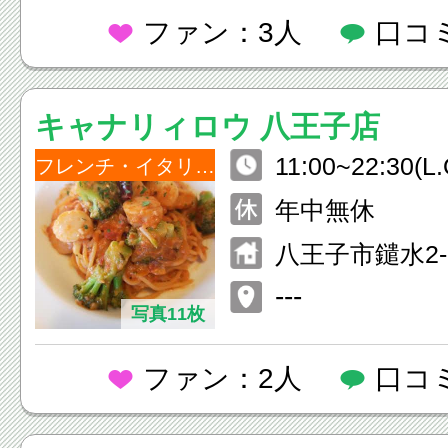
ファン：3人
口コ
キャナリィロウ 八王子店
11:00~22:30(L.
フレンチ・イタリアン
年中無休
八王子市鑓水2-
---
写真11枚
ファン：2人
口コ