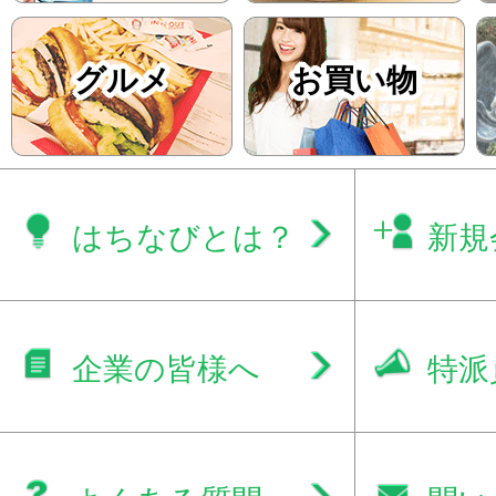
有名な料理としては、カタツム
グルメ
お買い物
エスカルゴやムール貝のマリネ
ムニエル、キッシュなどがあり
ではバゲットで知られるフラン
気があります。
はちなびとは？
新規
フランス料理（フレンチ）の代
ーとしては、「ナイフやフォー
企業の皆様へ
特派
側から順に使う」「とりあえず
フ・フォークを置く場合は、八
する」などがあります。