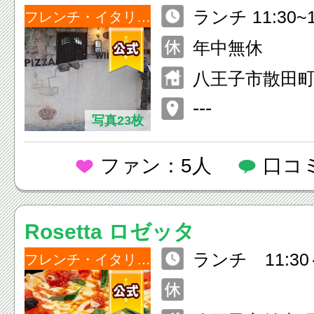
ランチ 11:30~1
フレンチ・イタリアン
30） ディナー 17
年中無休
（L.O23:00）
八王子市散田町3-
セモアビル1F
---
写真23枚
ファン：5人
口コ
Rosetta ロゼッタ
ランチ 11:30～
フレンチ・イタリアン
ディナー 17：3
0