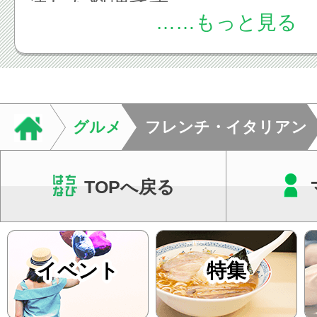
達した料理です。
……もっと見る
フランス料理（フレンチ）はソ
が発達していることが特徴とな
す。
フランス料理（フレンチ）の日
グルメ
フレンチ・イタリアン
は、明治維新の際に行われたと
ます。
TOPへ戻る
フルコースメニューでは、料理
が決まっており、「オードブル(
「スープ」、「魚料理」、「肉
イベント
特集
「サラダ」、「チーズ」、「デ
順序になっています。