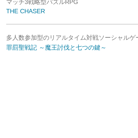
日本では「イタリアン」「イタ
マッチ3戦略型パズルRPG
THE CHASER
び名で親しまれており、日本で
ピザが有名です。
レシピの特徴としては、オリー
多人数参加型のリアルタイム対戦ソーシャルゲ
罪罰聖戦記 ～魔王討伐と七つの鍵～
オリーブ、トマト、バジル、香
使われる事が多いですが、バタ
ームを利用した料理もあります
地中海に面する地域は魚介類を
も多くあり、ヨーロッパではあ
れることのないタコやイカが食
用されます。