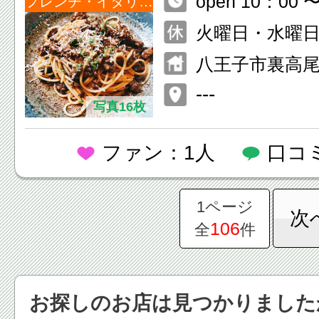
open 10：00 〜
フレンチ・イタリアン
火曜日・水曜
八王子市裏高尾町
---
写真16枚
ファン：1人
口コ
1ページ
次
106
全
件
お探しのお店は見つかりました