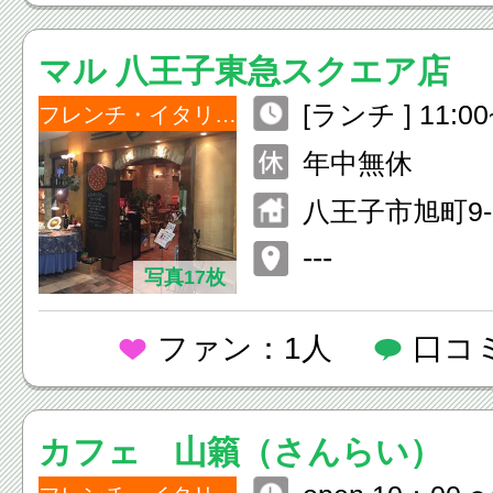
マル 八王子東急スクエア店
[ランチ ] 11:00~
フレンチ・イタリアン
~23:00(L.O.22:
年中無休
八王子市旭町9-
スクエア8F
---
写真17枚
ファン：1人
口コ
カフェ 山籟（さんらい）