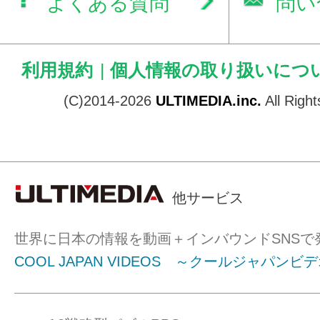
よくある質問
問い
また高級店ではドレスコード有
ありますので服装もお気をつけ
利用規約
|
個人情報の取り扱いにつ
イタリア料理(イタリアン)は、
(C)2014-2026
ULTIMEDIA.inc.
All Righ
発祥とする料理法で、世界の多
多くの地域で料理されています
2010年、ギリシャ料理、スペ
ロッコ料理と共に、イタリア料
他サービス
ン)を「地中海の食事」として
世界に日本の情報を動画＋インバウンドSNSで
文化機関(UNESCO)の無形文
COOL JAPAN VIDEOS ～クールジャパンビ
されました。