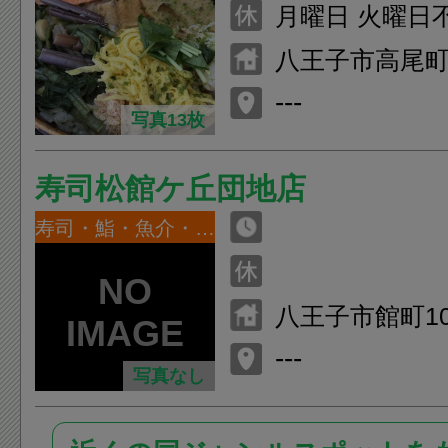
2:00 日・祝日 11:30~14:00 1
月曜日 火曜日
7:00~21:00
八王子市高尾町1
ろビル1F
---
写真13枚
寿司松館ケ丘団地店
寿司・鮨・魚介・海鮮
八王子市館町10
---
写真なし