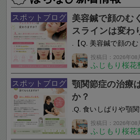
スポットブログ
美容鍼で顔のむ
スラインは変わ
.【Q. 美容鍼で顔の
ラインは変わりますか
投稿日：2026年08
ふじもり桜花
変化を感じる方も多
で顔まわりの筋肉や
スポットブログ
顎関節症の治療
ことで、血流を促し
か？
のこわばりにアプローチ
.Q. 食いしばりや顎
らえますか？A. は
投稿日：2026年08
ふじもり桜花
す。食いしばりや歯