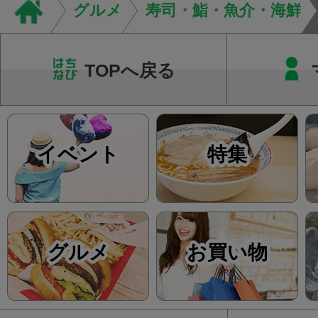
し、お一人おひとり
グルメ
寿司・鮨・魚介・海鮮
をご提案します。.#肩こ
TOPへ戻る
イベント
特集
グルメ
お買い物