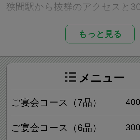
狭間駅から抜群のアクセスと3
会場があるので、法事や会合等
もっと見る
能です。
メニューは、お寿司や天ぷら
メニュー
心とした品揃えとなっていま
シャリの形が美しく、ネタの
ご宴会コース（7品）
40
です。
ご宴会コース（6品）
30
宴会や女子会に最適なコース料