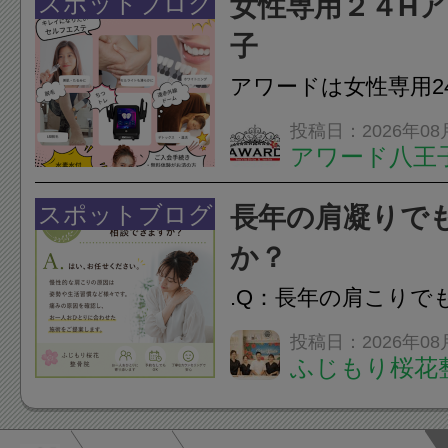
スポットブログ
女性専用２４H
のこわばり・頭痛や
子
ながることがありま
アワードは女性専用2
は、...
フエステを 思いっ
投稿日：2026年08
アワード八王
開催中
24時間ジム&
脱毛
スポットブログ
長年の肩凝りで
か？
.Q：長年の肩こりで
か？A：はい、お任
投稿日：2026年08
ふじもり桜花
性的な肩こりの原因
慣など様々です。痛