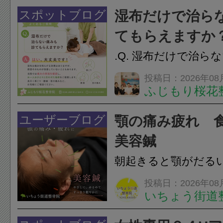
けでなく首や肩の筋
スポットブログ
湿布だけで治ら
担をかけ、顎関節症
てもらえますか
つながることがあります
.Q. 湿布だけで治ら
らえますか？A. は
投稿日：2026年08
ふじもり桜花
湿布は痛みを和らげ
すが、原因そのもの
ユーザーブログ
顎の痛み疲れ 
いこともあります。
美容鍼
原因を確認し、お一人お
朝起きると顎がだる
ありませんか？無意
投稿日：2026年08
いちょう街道
は、顎の痛みや疲れ
フェイスラインの張