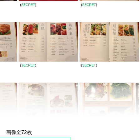
(
SECRET
)
(
SECRET
)
(
SECRET
)
(
SECRET
)
画像全72枚