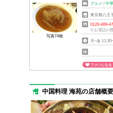
グルメ
/
中
東京都八王子
0120-489-4
※お電話の
写真74枚
月~金 11:30~
ファンになる
中国料理 海苑の店舗概