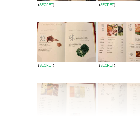
(
SECRET
)
(
SECRET
)
(
SECRET
)
(
SECRET
)