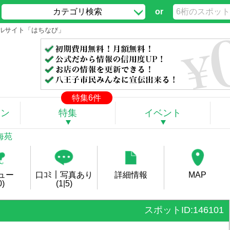
カテゴリ検索
or
ータルサイト「はちなび」
特集6件
ポン
特集
イベント
海苑
ュー
口ｺﾐ｜写真あり
詳細情報
MAP
0)
(1|5)
スポットID:146101