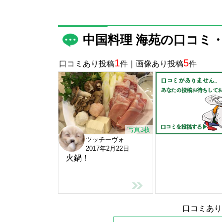
中国料理 海苑の口コミ
1
5
口コミあり投稿
件｜画像あり投稿
件
写真3枚
ツッチーヴォ
2017年2月22日
火鍋！
口コミあり