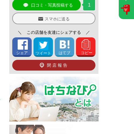
1
口コミ・写真投稿する
スマホに送る
＼
この店舗を友達にシェアする
／
シェア
はてブ
コピー
ツイート
閉店報告