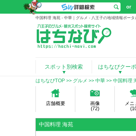
or
中国料理 海苑 - 中華｜グルメ - 八王子の地域情報ポ
スポット別検索
はちなびクー
はちなびTOP
>>
グルメ
>>
中華
>> 中国料理 
店舗概要
画像
メニ
(72)
(1
中国料理 海苑