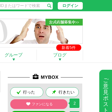
ログイン
新着5件
グループ
ブログ
MYBOX
ご
意
見
行った
行きたい
ポ
ス
2
ファンになる
ト