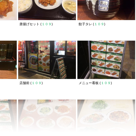
唐揚げセット (
１０９
)
餃子タレ (
１０９
)
店舗前 (
１０９
)
メニュー看板 (
１０９
)