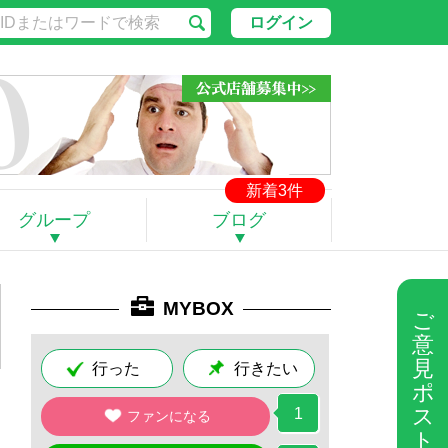
ログイン
新着3件
グループ
ブログ
MYBOX
ご
意
見
行った
行きたい
ポ
ス
1
ファンになる
ト