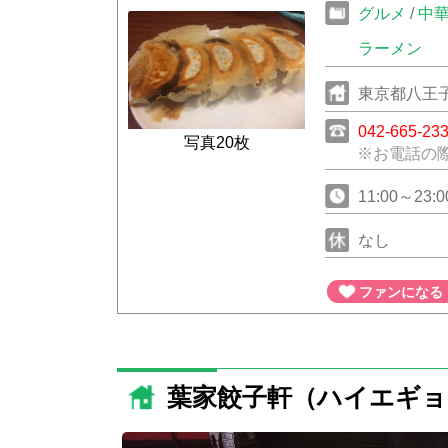
グルメ
/
中
ラーメン
東京都八王子
042-665-23
写真20枚
※お電話の
11:00～2
なし
ファンになる
葉家餃子軒（ハイエギョ