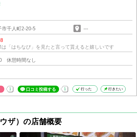
華
市千人町2-20-5
---
38
際は「はちなび」を見たと言って貰えると嬉しいです
3:00 休憩時間なし
1
口コミ投稿する
1
行った
行きたい
ウザ）の店舗概要