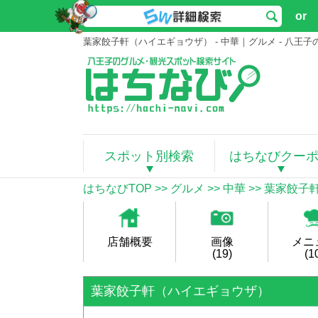
or
葉家餃子軒（ハイエギョウザ） - 中華｜グルメ - 八
スポット別検索
はちなびクー
はちなびTOP
>>
グルメ
>>
中華
>> 葉家餃
店舗概要
画像
メニ
(19)
(1
葉家餃子軒（ハイエギョウザ）