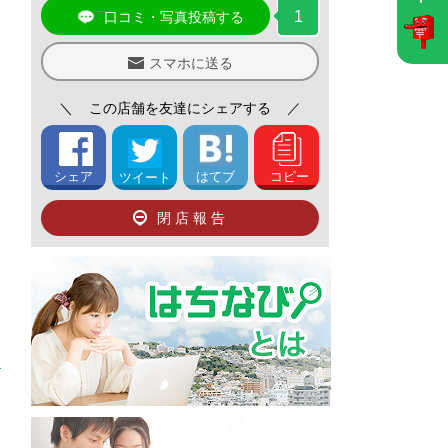
1
口コミ・写真投稿する
スマホに送る
＼
この店舗を友達にシェアする
／
シェア
はてブ
コピー
ツイート
閉店報告