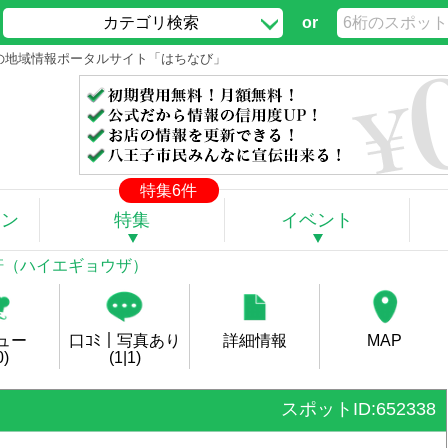
カテゴリ検索
or
王子の地域情報ポータルサイト「はちなび」
特集6件
ポン
特集
イベント
子軒（ハイエギョウザ）
ュー
口ｺﾐ｜写真あり
詳細情報
MAP
0)
(1|1)
スポットID:652338