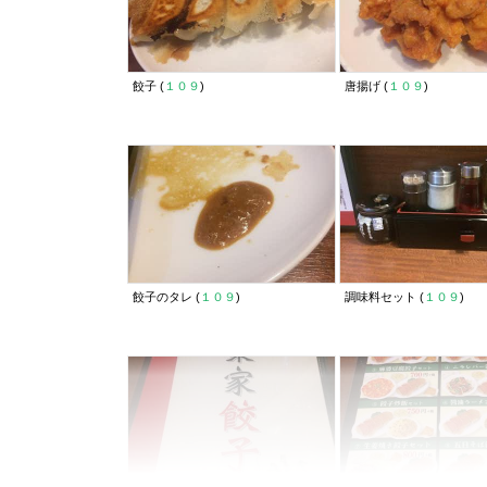
餃子 (
１０９
)
唐揚げ (
１０９
)
餃子のタレ (
１０９
)
調味料セット (
１０９
)