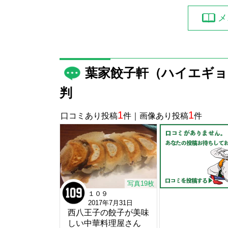
メ
葉家餃子軒（ハイエギョ
判
1
1
口コミあり投稿
件｜画像あり投稿
件
写真19枚
１０９
2017年7月31日
西八王子の餃子が美味
しい中華料理屋さん