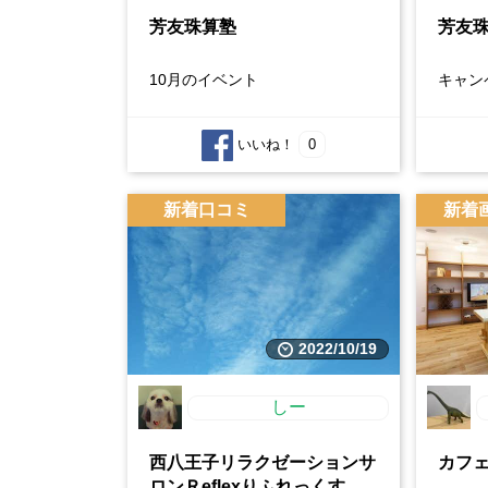
芳友珠算塾
芳友
10月のイベント
キャン
いいね！
0
新着口コミ
新着
2022/10/19
しー
西八王子リラクゼーションサ
カフェ
ロンＲeflexりふれっくす