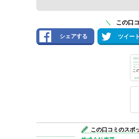
＼
この口
シェアする
ツイー
こ
退
この口コミのスポ