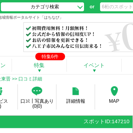
カテゴリ検索
or
子の地域情報ポータルサイト「はちなび」
特集6件
ポン
特集
イベント
社東晋
>> 口コミ詳細
ビス
口ｺﾐ｜写真あり
詳細情報
MAP
)
(0|0)
スポットID:147210