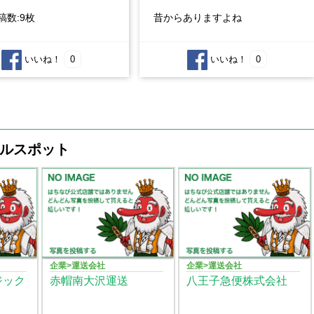
稿数:9枚
昔からありますよね
いいね！
0
いいね！
0
ルスポット
企業>運送会社
企業>運送会社
ジック
赤帽南大沢運送
八王子急便株式会社