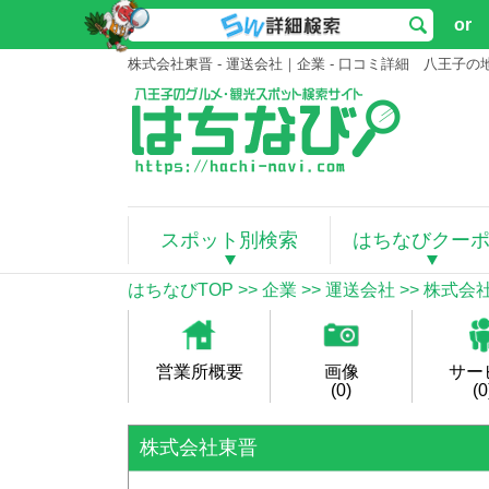
or
株式会社東晋 - 運送会社｜企業 - 口コミ詳細 八王
スポット別検索
はちなびクー
はちなびTOP
>>
企業
>>
運送会社
>>
株式会
営業所概要
画像
サー
(0)
(0
株式会社東晋