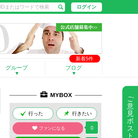
ログイン
新着5件
グループ
ブログ
MYBOX
ご
意
見
行った
行きたい
ポ
ス
0
ファンになる
ト