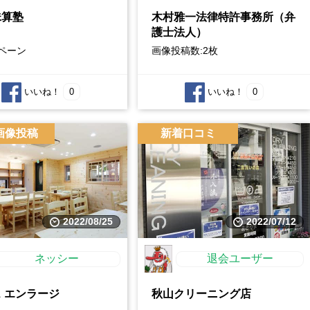
珠算塾
木村雅一法律特許事務所（弁
護士法人）
ペーン
画像投稿数:2枚
いいね！
0
いいね！
0
画像投稿
新着口コミ
2022/08/25
2022/07/12
ネッシー
退会ユーザー
 エンラージ
秋山クリーニング店