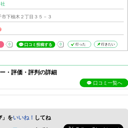
会社
子市下柚木２丁目３５－３
9
0
口コミ投稿する
0
行った
行きたい
ー・評価・評判の詳細
口コミ一覧へ
び」を
いいね！
してね