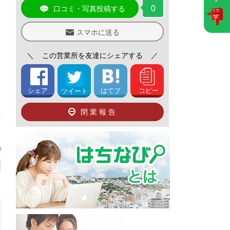
0
口コミ・写真投稿する
スマホに送る
＼
この営業所を友達にシェアする
／
シェア
はてブ
コピー
ツイート
閉業報告