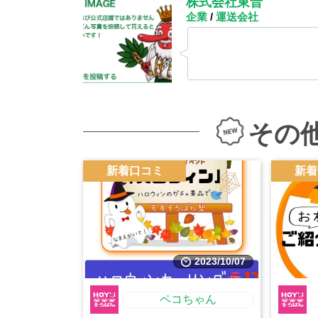
株式会社東晋
企業
/
運送会社
その
新着口コミ
新着
2023/10/07
ペコちゃん