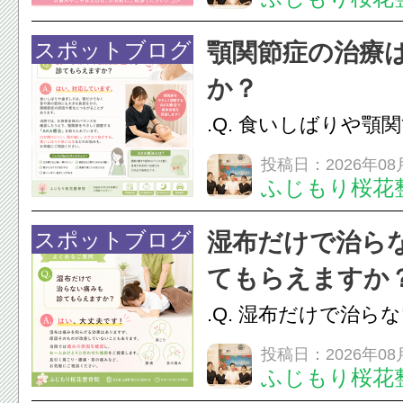
変化を感じる方も多
で顔まわりの筋肉や
スポットブログ
顎関節症の治療
ことで、血流を促し
か？
のこわばりにアプローチ
.Q. 食いしばりや顎
らえますか？A. は
投稿日：2026年08
ふじもり桜花
す。食いしばりや歯
けでなく首や肩の筋
スポットブログ
湿布だけで治ら
担をかけ、顎関節症
てもらえますか
つながることがあります
.Q. 湿布だけで治ら
らえますか？A. は
投稿日：2026年08
ふじもり桜花
湿布は痛みを和らげ