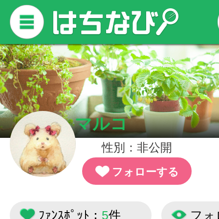
マルコ
性別：非公開
フォローする
ﾌｧﾝｽﾎﾟｯﾄ：
5
件
フォ