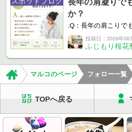
脱毛
スポットブログ
長年の肩凝りで
か？
.Q：長年の肩こりで
か？A：はい、お任
投稿日：2026年08
ふじもり桜花
性的な肩こりの原因
慣など様々です。痛
し、お一人おひとり
マルコのページ
フォロー一覧
をご提案します。.#肩こ
TOPへ戻る