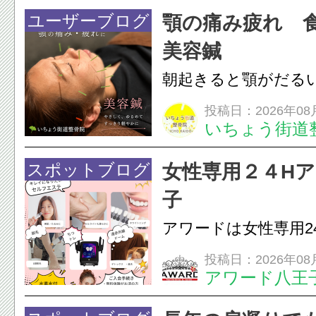
すが、原因そのもの
ユーザーブログ
顎の痛み疲れ 
いこともあります。
美容鍼
原因を確認し、お一人お
朝起きると顎がだる
ありませんか？無意
投稿日：2026年08
いちょう街道
は、顎の痛みや疲れ
フェイスラインの張
スポットブログ
女性専用２４H
のこわばり・頭痛や
子
ながることがありま
アワードは女性専用2
は、...
フエステを 思いっ
投稿日：2026年08
アワード八王
開催中
24時間ジム&