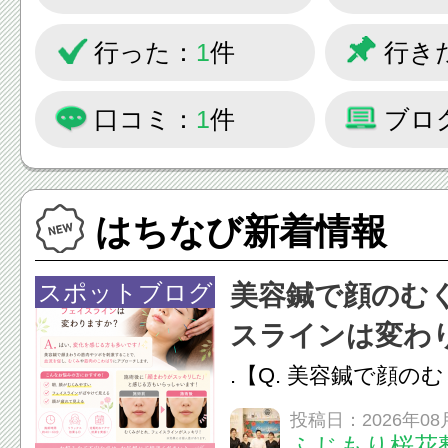
行った：
1
件
行き
口コミ：
1
件
ブロ
はちなび新着情報
スポットブログ
美容鍼で顔のむ
スラインは変わ
.【Q. 美容鍼で顔の
ラインは変わりますか
投稿日：2026年08
ふじもり桜花