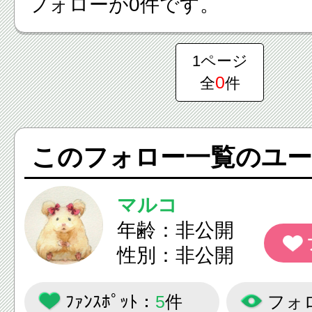
フォローが0件です。
1ページ
0
全
件
このフォロー一覧のユー
マルコ
年齢：非公開
性別：非公開
ﾌｧﾝｽﾎﾟｯﾄ：
5
件
フォ