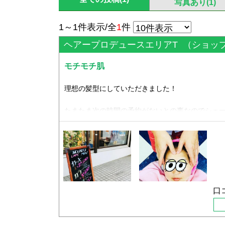
写真あり(1)
1～1件表示/全
1
件
ヘアープロデュースエリアT
（ショップ
モチモチ肌
理想の髪型にしていただきました！
たまたま次の時間の予約がないとの事なのでシェー
テもしてもらいました。
これが最高で、触りたくなる肌になりました♪
ありがとうございます！
また行きたいと思います(^^)
口