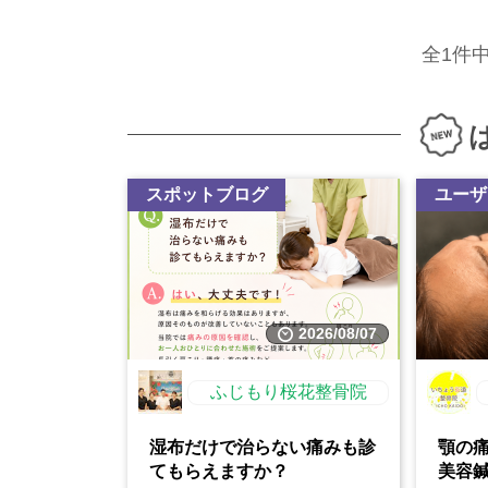
全1件
スポットブログ
ユーザ
2026/08/07
ふじもり桜花整骨院
湿布だけで治らない痛みも診
顎の
てもらえますか？
美容