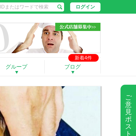
ログイン
新着4件
グループ
ブログ
ご
意
見
ポ
ス
ト