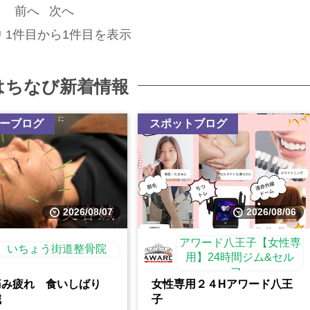
前へ
次へ
中 1件目から1件目を表示
はちなび新着情報
ーブログ
スポットブログ
2026/08/07
2026/08/06
アワード八王子【女性専
いちょう街道整骨院
用】24時間ジム&セル
フ...
痛み疲れ 食いしばり
女性専用２４Hアワード八王
鍼
子