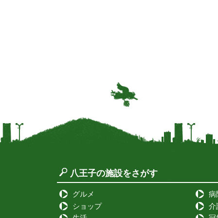
八王子の施設をさがす
グルメ
病
ショップ
介
生活
冠