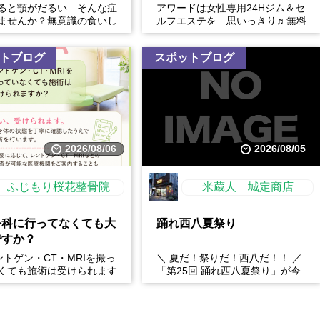
ると顎がだるい…そんな症
アワードは女性専用24Hジム＆セ
ませんか？無意識の食いし
ルフエステを 思いっきり♬無料
、顎の痛みや疲れだけでな
体験開催中
フェイスラインの張...
トブログ
スポットブログ
2026/08/06
2026/08/05
ふじもり桜花整骨院
米蔵人 城定商店
外科に行ってなくても大
踊れ西八夏祭り
ですか？
レントゲン・CT・MRIを撮っ
＼ 夏だ！祭りだ！西八だ！！ ／
くても施術は受けられます
「第25回 踊れ西八夏祭り」が今
: はい、受けられます。お
年もやってくる！ 伝統の【阿波
態を丁...
おどり】と、情熱の【...