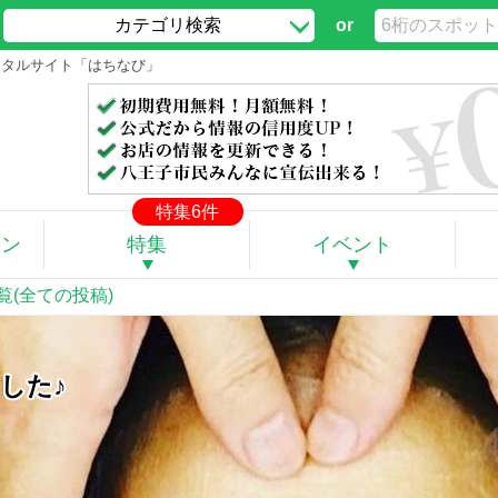
カテゴリ検索
or
ポータルサイト「はちなび」
特集6件
ポン
特集
イベント
覧(全ての投稿)
した♪