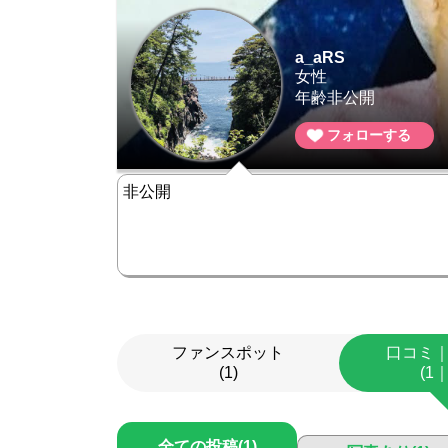
a_aRS
女性
年齢非公開
フォローする
非公開
ファンスポット
口コミ
(1)
(1
全ての投稿(1)