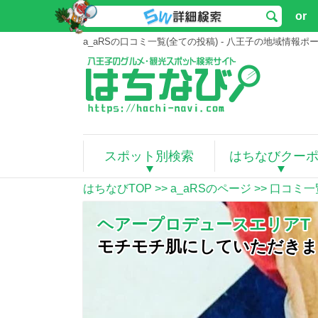
or
a_aRSの口コミ一覧(全ての投稿) - 八王子の地域情報
スポット別検索
はちなびクー
はちなびTOP
>>
a_aRSのページ
>> 口コミ一
ヘアープロデュースエリアT
モチモチ肌にしていただきま