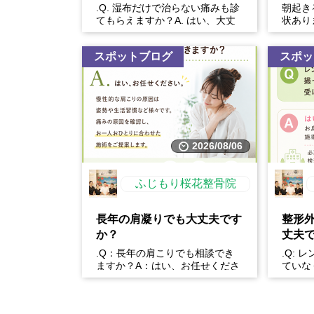
.Q. 湿布だけで治らない痛みも診
朝起き
てもらえますか？A. はい、大丈
状あり
夫です！湿布は痛みを和らげる効
ばりは
果はありますが、原...
く、・
スポットブログ
スポッ
2026/08/06
ふじもり桜花整骨院
長年の肩凝りでも大丈夫です
整形
か？
丈夫
.Q：長年の肩こりでも相談でき
.Q: 
ますか？A：はい、お任せくださ
ていな
い。慢性的な肩こりの原因は姿勢
か？A
や生活習慣など様々です。...
身体の状