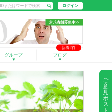
ログイン
新着2件
グループ
ブログ
ご
意
見
ポ
ス
ト