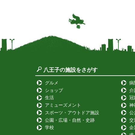
八王子の施設をさがす
グルメ
病
ショップ
介
生活
冠
アミューズメント
神
スポーツ・アウトドア施設
公
公園・広場・自然・史跡
交
学校
企
求