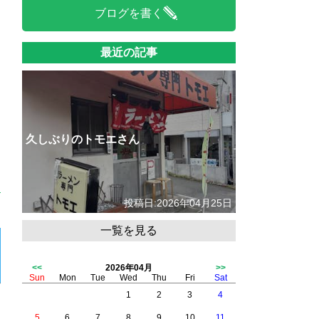
ブログを書く
最近の記事
久しぶりのトモエさん
投稿日:2026年04月25日
一覧を見る
<<
2026年04月
>>
Sun
Mon
Tue
Wed
Thu
Fri
Sat
1
2
3
4
5
6
7
8
9
10
11