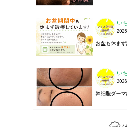
い
202
お盆も休まず
い
202
幹細胞ダーマ