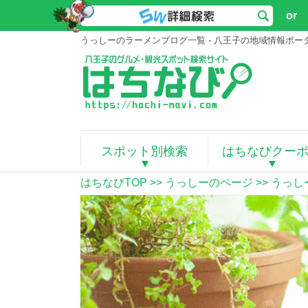
or
うっしーのラーメンブログ一覧 - 八王子の地域情報ポ
スポット別検索
はちなびクー
はちなびTOP
>>
うっしーのページ
>> うっ