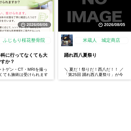
2026/08/06
2026/08/05
ふじもり桜花整骨院
米蔵人 城定商店
外科に行ってなくても大
踊れ西八夏祭り
ですか？
レントゲン・CT・MRIを撮っ
＼ 夏だ！祭りだ！西八だ！！ ／
くても施術は受けられます
「第25回 踊れ西八夏祭り」が今
: はい、受けられます。お
年もやってくる！ 伝統の【阿波
態を丁...
おどり】と、情熱の【...