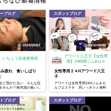
はちなび新着情報
ーブログ
スポットブログ
2026/08/07
2026/08/06
アワード八王子【女性専
いちょう街道整骨院
用】24時間ジム&セル
フ...
痛み疲れ 食いしばり
女性専用２４Hアワード八王
鍼
子
ると顎がだるい…そんな症
アワードは女性専用24Hジム＆セ
ませんか？無意識の食いし
ルフエステを 思いっきり♬無料
、顎の痛みや疲れだけでな
体験開催中
フェイスラインの張...
トブログ
スポットブログ