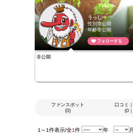
うっしー
性別非公開
年齢非公開
フォローする
非公開
ファンスポット
口コミ
(0)
(0
1～1件表示/全
1
件
年