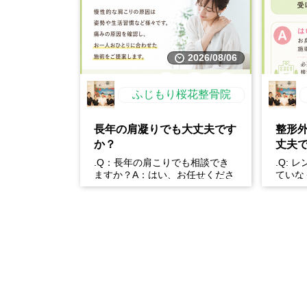
2026/08/06
ふじもり桜花整骨院
長年の肩凝りでも大丈夫です
整形
か？
丈夫
.Q：長年の肩こりでも相談でき
.Q: 
ますか？A：はい、お任せくださ
ていな
い。慢性的な肩こりの原因は姿勢
か？A
や生活習慣など様々です。...
身体の状