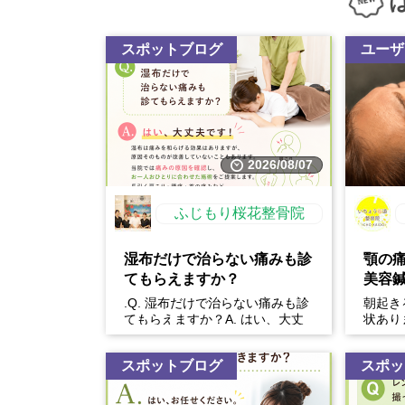
スポットブログ
ユーザ
2026/08/07
ふじもり桜花整骨院
湿布だけで治らない痛みも診
顎の
てもらえますか？
美容
.Q. 湿布だけで治らない痛みも診
朝起き
てもらえますか？A. はい、大丈
状あり
夫です！湿布は痛みを和らげる効
ばりは
果はありますが、原...
く、・
スポットブログ
スポッ