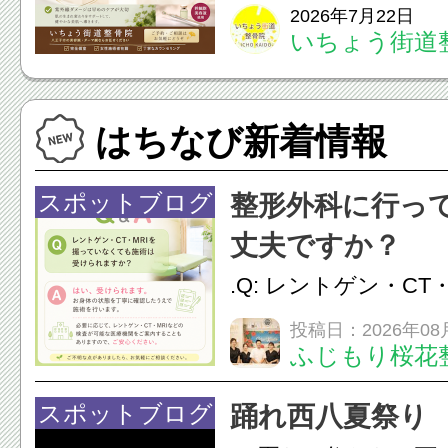
いませんか？紫外線
2026年7月22日
いちょう街道
く、コラーゲンを減
たるみ・乾燥の原因
はちなび新着情報
そんな夏の肌ケアに
幹細胞ダーマ鍼✨極細の
スポットブログ
整形外科に行っ
丈夫ですか？
.Q: レントゲン・CT
いなくても施術は受
投稿日：2026年08
ふじもり桜花
A: はい、受けられ
態を丁寧に確認した
スポットブログ
踊れ西八夏祭り
います。必要に応じ