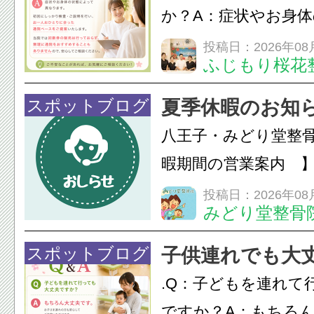
みの...
か？A：症状やお身
異なります。初回に
投稿日：2026年08
ふじもり桜花
ご説明を行い、お一
った通院ペースをご
スポットブログ
夏季休暇のお知ら
す。当院では回数券
八王子・みどり堂整
て...
暇期間の営業案内 
の営業日・休診日を
投稿日：2026年08
みどり堂整骨
スポットブログ
子供連れでも大
.Q：子どもを連れて
ですか？A：もちろ