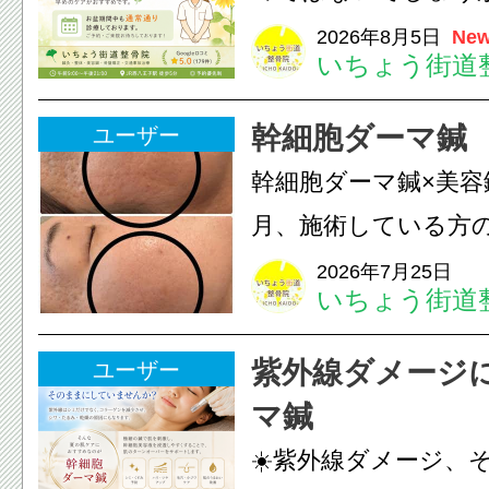
長時間の運転などで
2026年8月5日
New
いちょう街道
痛・足の疲れが出や
いちょう街道整骨院
幹細胞ダーマ鍼
ユーザー
も通常通り診療して
幹細胞ダーマ鍼×美容
みの...
月、施術している方
写真上 2025年9月写
2026年7月25日
いちょう街道
月皮膚(真皮層)への
への電気美容鍼のダ
紫外線ダメージ
ユーザー
を7ヶ月継続して頂...
マ鍼
☀️紫外線ダメージ、