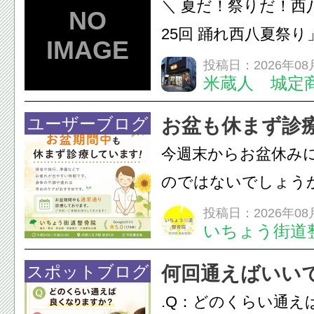
＼ 夏だ！祭りだ！西
ン・CT・MRIなどの検.
25回 踊れ西八夏祭
てくる！ 伝統の【阿
投稿日：2026年08
米蔵人 城定
情熱の【よさこいソ
結！数多くの団体が
ユーザーブログ
お盆も休まず診
店街を舞台に最高の演舞
今週末からお盆休み
のではないでしょう
長時間の運転などで
投稿日：2026年08
いちょう街道
痛・足の疲れが出や
いちょう街道整骨院
スポットブログ
何回通えばいい
も通常通り診療して
.Q：どのくらい通え