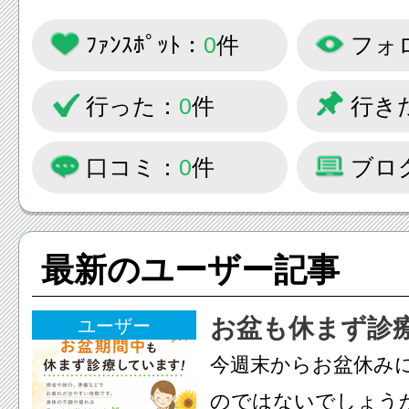
ﾌｧﾝｽﾎﾟｯﾄ：
0
件
フォ
行った：
0
件
行き
口コミ：
0
件
ブロ
最新のユーザー記事
お盆も休まず診
ユーザー
今週末からお盆休み
のではないでしょう