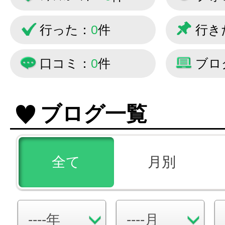
行った：
0
件
行き
口コミ：
0
件
ブロ
ブログ一覧
全て
月別