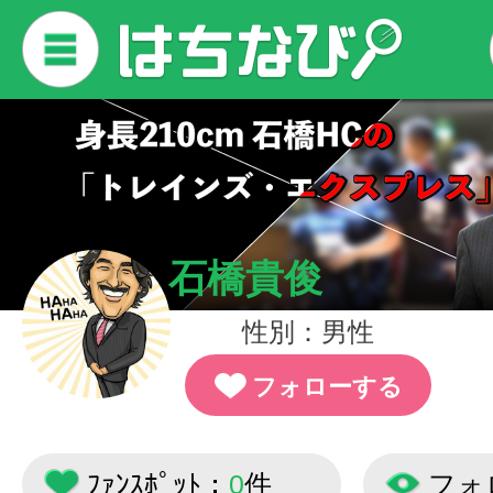
石橋貴俊
性別：男性
フォローする
ﾌｧﾝｽﾎﾟｯﾄ：
0
件
フォ