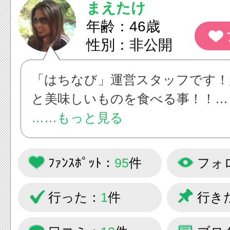
まえたけ
年齢：46歳
性別：非公開
「はちなび」運営スタッフです！
と美味しいものを食べる事！！
「はちなび」は八王子市民皆様の
……もっと見る
と、作られているサイトです。
ﾌｧﾝｽﾎﾟｯﾄ：
95
件
フォ
もっともっと八王子を皆さんに知
きたい！
行った：
1
件
行き
大盛り上がりの八王子のイベント