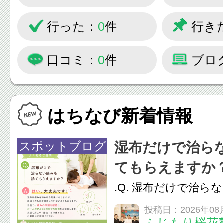
行った：
0
件
行き
口コミ：
0
件
ブロ
はちなび新着情報
スポットブログ
湿布だけで治ら
てもらえますか
.Q. 湿布だけで治ら
らえますか？A. は
投稿日：2026年08
ふじもり桜花