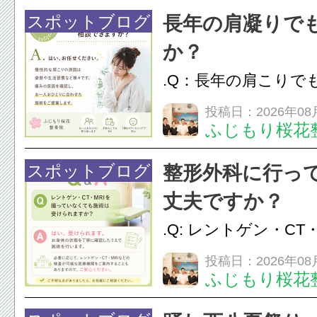
24時間ジム&
脱毛
スポットブログ
長年の肩凝りで
か？
.Q：長年の肩こりで
か？A：はい、お任
投稿日：2026年08
ふじもり桜花
性的な肩こりの原因
慣など様々です。痛
スポットブログ
整形外科に行っ
し、お一人おひとり
丈夫ですか？
をご提案します。.#肩こ
.Q: レントゲン・CT
いなくても施術は受
投稿日：2026年08
ふじもり桜花
A: はい、受けられ
態を丁寧に確認した