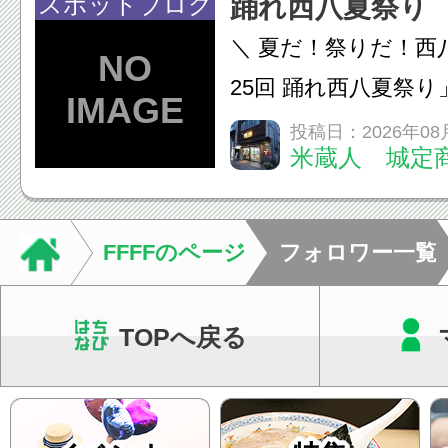
スポットブログ
踊れ西八夏祭り
います。必要に応じ
＼ 夏だ！祭りだ！西
ン・CT・MRIなどの検.
25回 踊れ西八夏祭
てくる！ 伝統の【阿
投稿日：2026年08
米蔵人 城定
情熱の【よさこいソ
結！数多くの団体が
店街を舞台に最高の演舞
FFFFのページ
フォロワー一覧
TOPへ戻る