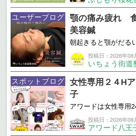
湿布は痛みを和らげ
すが、原因そのもの
ユーザーブログ
顎の痛み疲れ 
いこともあります。
美容鍼
原因を確認し、お一人お
朝起きると顎がだる
ありませんか？無意
投稿日：2026年08
いちょう街道
は、顎の痛みや疲れ
フェイスラインの張
スポットブログ
女性専用２４H
のこわばり・頭痛や
子
ながることがありま
アワードは女性専用2
は、...
フエステを 思いっ
投稿日：2026年08
アワード八王
開催中