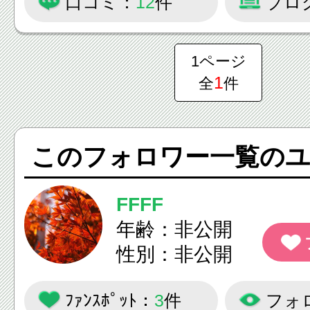
グルメ情報を発信していきます。
口コミ：
12
件
ブロ
皆様の情報もお待ちしています！
1ページ
1
全
件
このフォロワー一覧の
FFFF
年齢：非公開
性別：非公開
ﾌｧﾝｽﾎﾟｯﾄ：
3
件
フォ