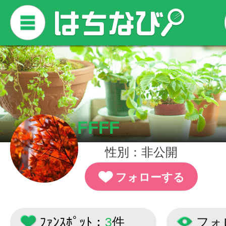
FFFF
性別：非公開
フォローする
ﾌｧﾝｽﾎﾟｯﾄ：
3
件
フォ