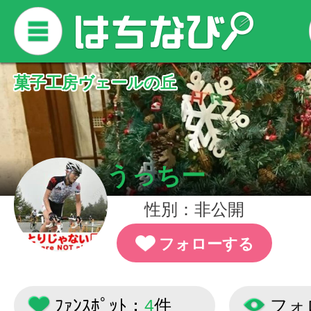
菓子工房ヴェールの丘
レジャーハウスミヤザキ
うっちー
性別：非公開
フォローする
ﾌｧﾝｽﾎﾟｯﾄ：
4
件
フォ