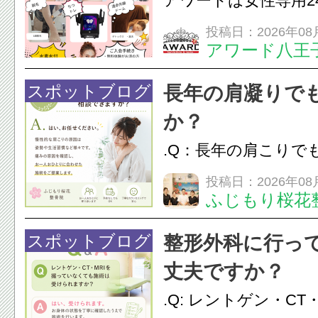
アワードは女性専用2
は、...
フエステを 思いっ
投稿日：2026年08
アワード八王
開催中
24時間ジム&
脱毛
スポットブログ
長年の肩凝りで
か？
.Q：長年の肩こりで
か？A：はい、お任
投稿日：2026年08
ふじもり桜花
性的な肩こりの原因
慣など様々です。痛
スポットブログ
整形外科に行っ
し、お一人おひとり
丈夫ですか？
をご提案します。.#肩こ
.Q: レントゲン・CT