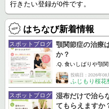
行きたい登録が0件です。
はちなび新着情報
スポットブログ
顎関節症の治療
か？
.Q. 食いしばりや顎
らえますか？A. は
投稿日：2026年08
ふじもり桜花
す。食いしばりや歯
けでなく首や肩の筋
スポットブログ
湿布だけで治ら
担をかけ、顎関節症
てもらえますか