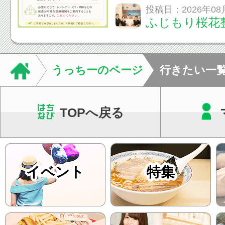
いなくても施術は受
投稿日：2026年08
ふじもり桜花
A: はい、受けられ
態を丁寧に確認した
います。必要に応じ
うっちーのページ
行きたい一
ン・CT・MRIなどの検.
TOPへ戻る
イベント
特集