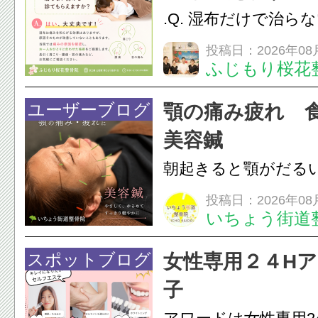
つながることがあります
.Q. 湿布だけで治ら
らえますか？A. は
投稿日：2026年08
ふじもり桜花
湿布は痛みを和らげ
すが、原因そのもの
ユーザーブログ
顎の痛み疲れ 
いこともあります。
美容鍼
原因を確認し、お一人お
朝起きると顎がだる
ありませんか？無意
投稿日：2026年08
いちょう街道
は、顎の痛みや疲れ
フェイスラインの張
スポットブログ
女性専用２４H
のこわばり・頭痛や
子
ながることがありま