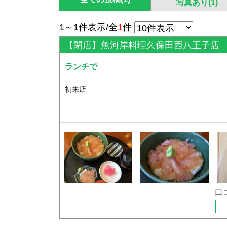
写真あり(1)
1～1件表示/全
1
件
【閉店】魚河岸料理久保田西八王子店
ランチで
初来店
口