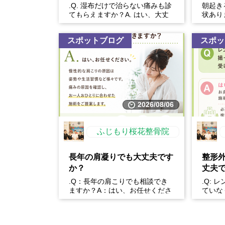
.Q. 湿布だけで治らない痛みも診
朝起き
てもらえますか？A. はい、大丈
状あり
夫です！湿布は痛みを和らげる効
ばりは
果はありますが、原...
く、・
スポットブログ
スポッ
2026/08/06
ふじもり桜花整骨院
長年の肩凝りでも大丈夫です
整形
か？
丈夫
.Q：長年の肩こりでも相談でき
.Q: 
ますか？A：はい、お任せくださ
ていな
い。慢性的な肩こりの原因は姿勢
か？A
や生活習慣など様々です。...
身体の状