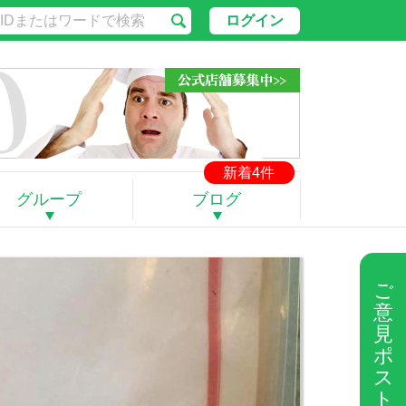
ログイン
新着4件
グループ
ブログ
ご
意
見
ポ
ス
ト