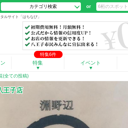
カテゴリ検索
or
ポータルサイト「はちなび」
特集6件
ポン
特集
イベント
覧(全ての投稿)
八王子店