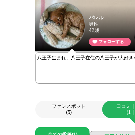
パレル
男性
42
歳
フォローする
八王子生まれ、八王子在住の八王子が大好き
ファンスポット
口コミ
(5)
(1
全ての投稿(1)