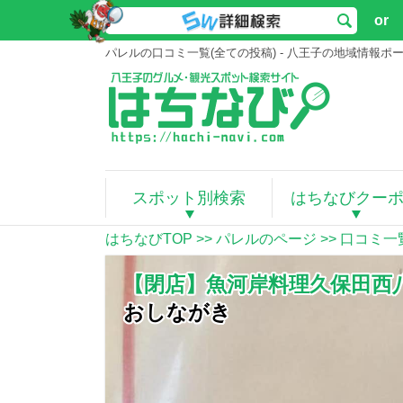
or
パレルの口コミ一覧(全ての投稿) - 八王子の地域情報
スポット別検索
はちなびクー
はちなびTOP
>>
パレルのページ
>> 口コミ一
【閉店】魚河岸料理久保田西
おしながき