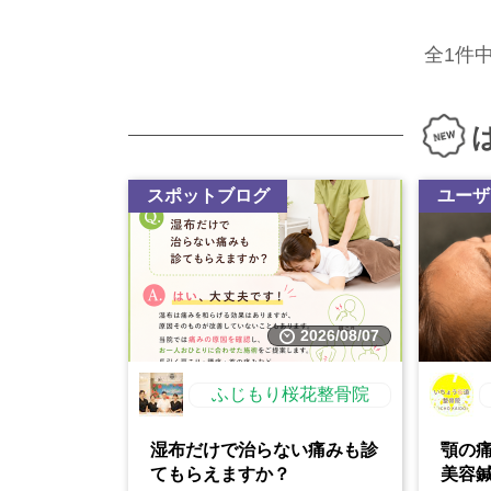
全1件
スポットブログ
ユーザ
2026/08/07
ふじもり桜花整骨院
湿布だけで治らない痛みも診
顎の
てもらえますか？
美容