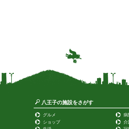
八王子の施設をさがす
グルメ
病
ショップ
介
生活
冠