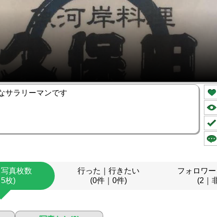
なサラリーマンです
｜写真枚数
行った｜行きたい
フォロワー
｜5枚)
(0件｜0件)
(2｜