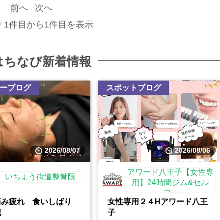
前へ
次へ
中 1件目から1件目を表示
はちなび新着情報
ーブログ
スポットブログ
2026/08/07
2026/08/06
アワード八王子【女性専
いちょう街道整骨院
用】24時間ジム&セル
フ...
痛み疲れ 食いしばり
女性専用２４Hアワード八王
鍼
子