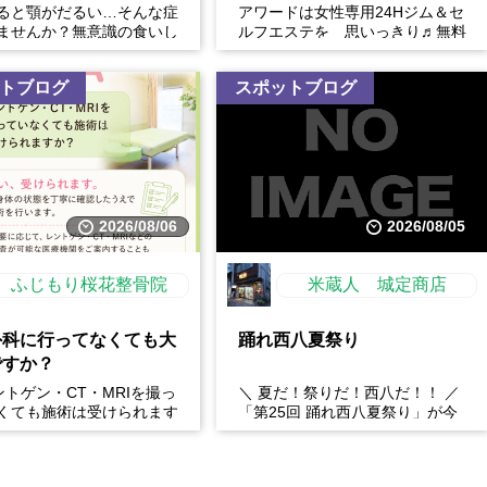
ると顎がだるい…そんな症
アワードは女性専用24Hジム＆セ
ませんか？無意識の食いし
ルフエステを 思いっきり♬無料
、顎の痛みや疲れだけでな
体験開催中
フェイスラインの張...
トブログ
スポットブログ
2026/08/06
2026/08/05
ふじもり桜花整骨院
米蔵人 城定商店
外科に行ってなくても大
踊れ西八夏祭り
ですか？
レントゲン・CT・MRIを撮っ
＼ 夏だ！祭りだ！西八だ！！ ／
くても施術は受けられます
「第25回 踊れ西八夏祭り」が今
: はい、受けられます。お
年もやってくる！ 伝統の【阿波
態を丁...
おどり】と、情熱の【...