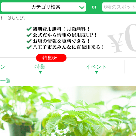
カテゴリ検索
or
サイト「はちなび」
特集6件
ポン
特集
イベント
ー一覧