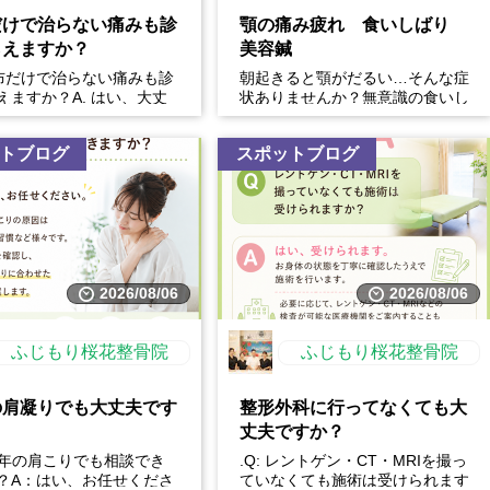
だけで治らない痛みも診
顎の痛み疲れ 食いしばり
らえますか？
美容鍼
 湿布だけで治らない痛みも診
朝起きると顎がだるい…そんな症
えますか？A. はい、大丈
状ありませんか？無意識の食いし
！湿布は痛みを和らげる効
ばりは、顎の痛みや疲れだけでな
ますが、原...
く、・フェイスラインの張...
トブログ
スポットブログ
2026/08/06
2026/08/06
ふじもり桜花整骨院
ふじもり桜花整骨院
の肩凝りでも大丈夫です
整形外科に行ってなくても大
丈夫ですか？
長年の肩こりでも相談でき
.Q: レントゲン・CT・MRIを撮っ
？A：はい、お任せくださ
ていなくても施術は受けられます