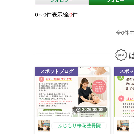
0～0件表示/全
0
件
全0件
スポットブログ
スポッ
2026/08/08
ふじもり桜花整骨院