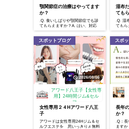
顎関節症の治療はやってます
湿布
か？
ても
.Q. 食いしばりや顎関節症でも診
.Q.
てもらえますか？A. はい、対応
てもら
しています。食いしばりや歯ぎし
夫です
りは、顎だけでなく...
果はあり
スポットブログ
スポッ
2026/08/06
アワード八王子【女性専
用】24時間ジム&セル
フ...
女性専用２４Hアワード八王
長年
子
か？
アワードは女性専用24Hジム＆セ
.Q：
ルフエステを 思いっきり♬無料
ますか