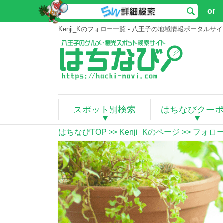
or
Kenji_Kのフォロー一覧 - 八王子の地域情報ポータル
スポット別検索
はちなびクー
はちなびTOP
>>
Kenji_Kのページ
>> フォロ