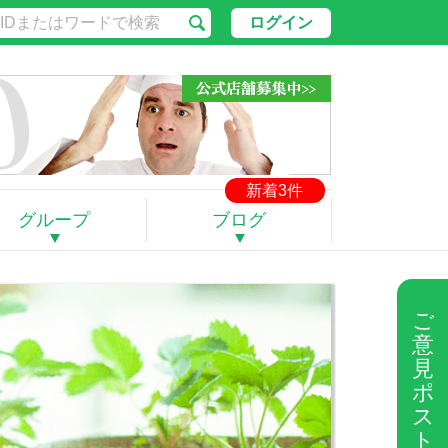
ログイン
新着3件
グループ
ブログ
ご
意
見
ポ
ス
ト