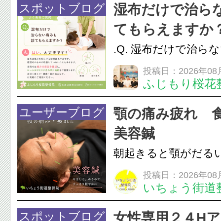
けでなく首や肩の筋
スポットブログ
湿布だけで治ら
担をかけ、顎関節症
てもらえますか
つながることがあります
.Q. 湿布だけで治ら
らえますか？A. は
投稿日：2026年08
ふじもり桜花
湿布は痛みを和らげ
すが、原因そのもの
ユーザーブログ
顎の痛み疲れ 
いこともあります。
美容鍼
原因を確認し、お一人お
朝起きると顎がだる
ありませんか？無意
投稿日：2026年08
いちょう街道
は、顎の痛みや疲れ
フェイスラインの張
スポットブログ
女性専用２４H