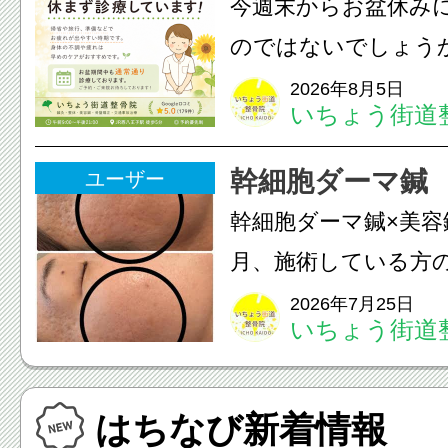
今週末からお盆休み
ながることがありま
のではないでしょう
は、...
長時間の運転などで
2026年8月5日
いちょう街道
痛・足の疲れが出や
いちょう街道整骨院
幹細胞ダーマ鍼
ユーザー
も通常通り診療して
幹細胞ダーマ鍼×美容
みの...
月、施術している方
写真上 2025年9月写
2026年7月25日
いちょう街道
月皮膚(真皮層)への
への電気美容鍼のダ
はちなび新着情報
を7ヶ月継続して頂...