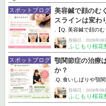
スポットブログ
美容鍼で顔のむ
スラインは変わ
.【Q. 美容鍼で顔の
ラインは変わりますか
投稿日：2026年08
ふじもり桜花
変化を感じる方も多
で顔まわりの筋肉や
スポットブログ
顎関節症の治療
ことで、血流を促し
か？
のこわばりにアプローチ
.Q. 食いしばりや顎
らえますか？A. は
投稿日：2026年08
ふじもり桜花
す。食いしばりや歯