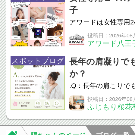
のこわばり・頭痛や
子
ながることがありま
アワードは女性専用2
は、...
フエステを 思いっ
投稿日：2026年08
アワード八王
開催中
24時間ジム&
脱毛
スポットブログ
長年の肩凝りで
か？
.Q：長年の肩こりで
か？A：はい、お任
投稿日：2026年08
ふじもり桜花
性的な肩こりの原因
慣など様々です。痛
し、お一人おひとり