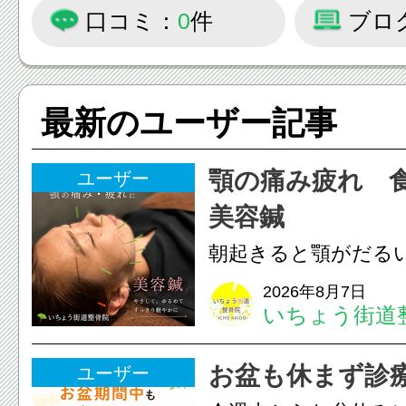
口コミ：
0
件
ブロ
最新のユーザー記事
顎の痛み疲れ 
ユーザー
美容鍼
朝起きると顎がだる
ありませんか？無意
2026年8月7日
いちょう街道
は、顎の痛みや疲れ
フェイスラインの張
お盆も休まず診
ユーザー
のこわばり・頭痛や