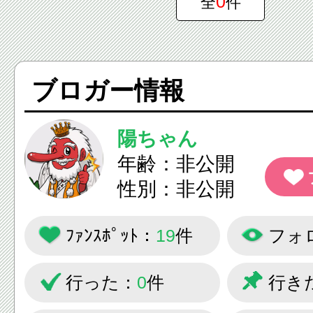
0
全
件
ブロガー情報
陽ちゃん
年齢：非公開
性別：非公開
ﾌｧﾝｽﾎﾟｯﾄ：
19
件
フォ
行った：
0
件
行き