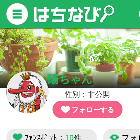
陽ちゃん
性別：非公開
フォローする
ﾌｧﾝｽﾎﾟｯﾄ：
19
件
フォ