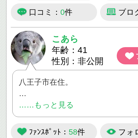
口コミ：
0
件
ブロ
こあら
年齢：41
性別：非公開
八王子市在住。
食べるのが大好き！！
……もっと見る
八王子市内のグルメのオススメ店
紹介したいです。
ﾌｧﾝｽﾎﾟｯﾄ：
58
件
フォ