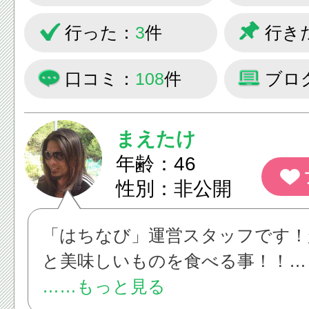
主に八王子駅、西八王子駅周辺に
行った：
3
件
行き
八王子市内のラーメン屋を制覇す
口コミ：
108
件
ブロ
まえたけ
年齢：46
性別：非公開
「はちなび」運営スタッフです！
と美味しいものを食べる事！！
「はちなび」は八王子市民皆様の
……もっと見る