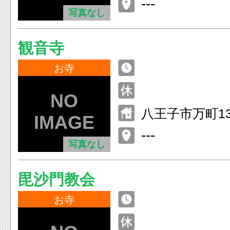
---
写真なし
観音寺
お寺
八王子市万町13
---
写真なし
毘沙門教会
お寺