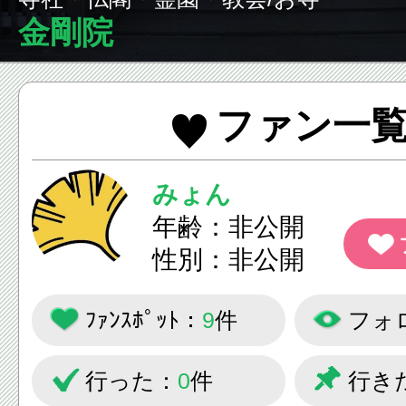
金剛院
ファン一
みょん
年齢：非公開
性別：非公開
ﾌｧﾝｽﾎﾟｯﾄ：
9
件
フォ
行った：
0
件
行き