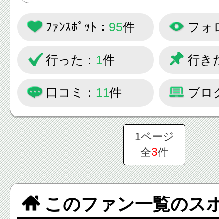
と、作られているサイトです。
ﾌｧﾝｽﾎﾟｯﾄ：
95
件
フォ
もっともっと八王子を皆さんに知
きたい！
行った：
1
件
行き
大盛り上がりの八王子のイベント
グルメ情報を発信していきます。
口コミ：
11
件
ブロ
皆様の情報もお待ちしています！
1ページ
3
全
件
このファン一覧のス