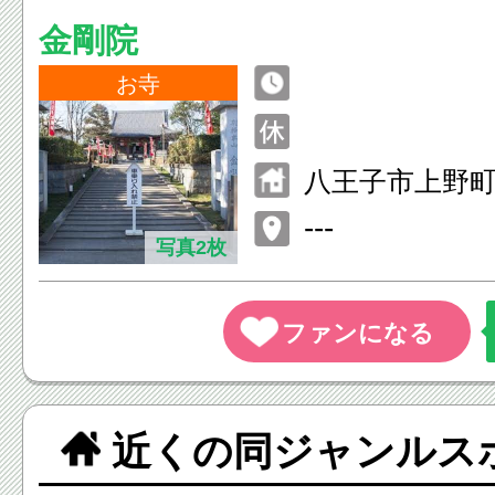
金剛院
お寺
八王子市上野町
---
写真2枚
近くの同ジャンルス