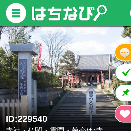
ID:229540
寺社・仏閣・霊園・教会/お寺