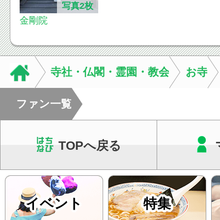
写真2枚
金剛院
寺社・仏閣・霊園・教会
お寺
ファン一覧
TOPへ戻る
イベント
特集