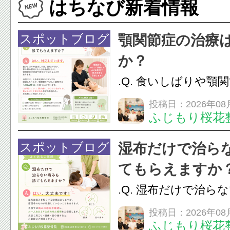
はちなび新着情報
スポットブログ
顎関節症の治療
か？
.Q. 食いしばりや顎
らえますか？A. は
投稿日：2026年08
ふじもり桜花
す。食いしばりや歯
けでなく首や肩の筋
スポットブログ
湿布だけで治ら
担をかけ、顎関節症
てもらえますか
つながることがあります
.Q. 湿布だけで治ら
らえますか？A. は
投稿日：2026年08
ふじもり桜花