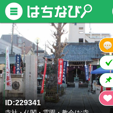
ID:229341
寺社・仏閣・霊園・教会/お寺