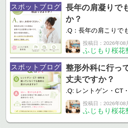
脱毛
スポットブログ
長年の肩凝りで
か？
.Q：長年の肩こりで
か？A：はい、お任
投稿日：2026年08
ふじもり桜花
性的な肩こりの原因
慣など様々です。痛
スポットブログ
整形外科に行っ
し、お一人おひとり
丈夫ですか？
をご提案します。.#肩こ
.Q: レントゲン・CT
いなくても施術は受
投稿日：2026年08
ふじもり桜花
A: はい、受けられ
態を丁寧に確認した