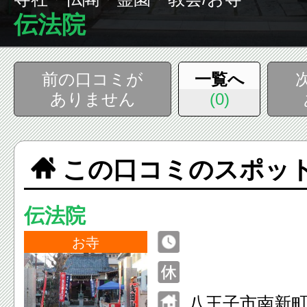
伝法院
前の口コミが
一覧へ
ありません
(0)
この口コミのスポッ
伝法院
お寺
八王子市南新町