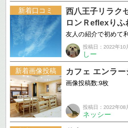
新着口コミ
西八王子リラク
ロンＲeflexり
友人の紹介で初めて
ました。 期待以上、
投稿日：2022年10
しー
レッシュできました
場は気持ち良く...
新着画像投稿
カフェ エンラー
画像投稿数:9枚
投稿日：2022年08
ネッシー