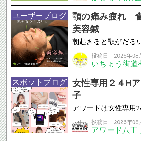
湿布は痛みを和らげ
すが、原因そのもの
ユーザーブログ
顎の痛み疲れ 
いこともあります。
美容鍼
原因を確認し、お一人お
朝起きると顎がだる
ありませんか？無意
投稿日：2026年08
いちょう街道
は、顎の痛みや疲れ
フェイスラインの張
スポットブログ
女性専用２４H
のこわばり・頭痛や
子
ながることがありま
アワードは女性専用2
は、...
フエステを 思いっ
投稿日：2026年08
アワード八王
開催中
24時間ジム&