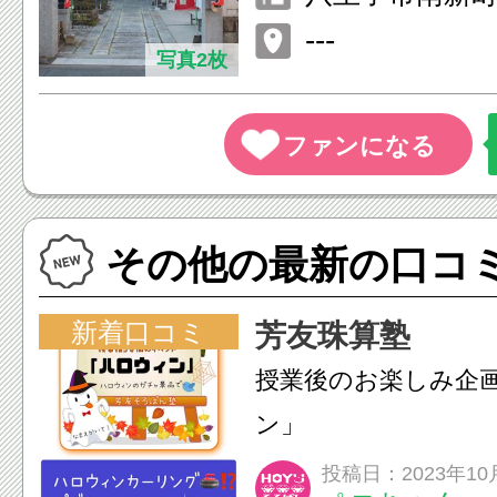
---
写真2枚
その他の最新の口コ
新着口コミ
芳友珠算塾
授業後のお楽しみ企
ン」
投稿日：2023年10