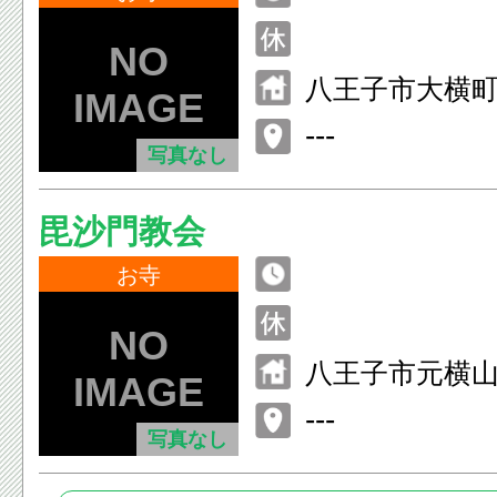
八王子市大横町7
---
写真なし
毘沙門教会
お寺
八王子市元横山町3
---
写真なし