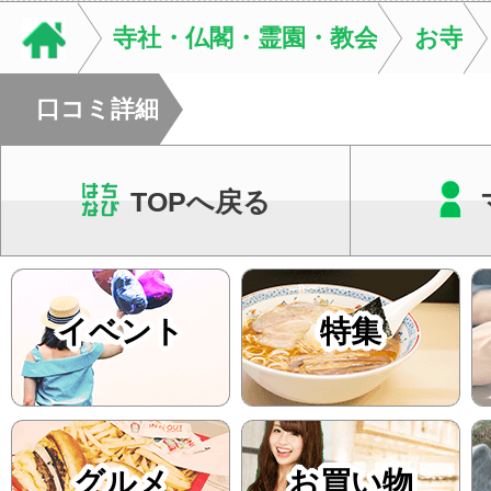
います。必要に応じ
寺社・仏閣・霊園・教会
お寺
ン・CT・MRIなどの検.
口コミ詳細
TOPへ戻る
イベント
特集
グルメ
お買い物