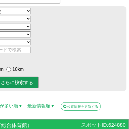
km
10km
が多い順▼
｜
最新情報順▼
位置情報を更新する
スポットID:624880
市総合体育館）