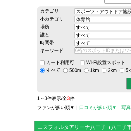
カテゴリ
小カテゴリ
場所
誰と
時間帯
キーワード
カード利用可
Wi-Fi設置スポット
すべて
500m
1km
2km
5
3
1～3件表示/全
件
ファンが多い順▼
｜
口コミが多い順▼
｜
写真
エスフォルタアリーナ八王子（八王子