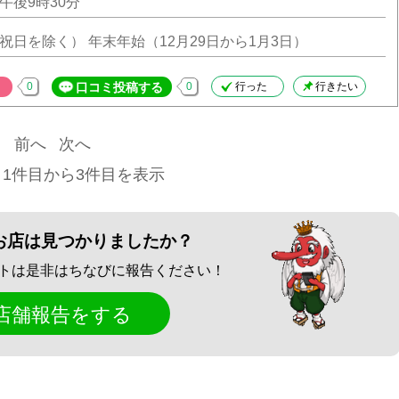
午後9時30分
祝日を除く） 年末年始（12月29日から1月3日）
0
口コミ投稿する
0
行った
行きたい
前へ
次へ
 1件目から3件目を表示
お店は見つかりましたか？
トは是非はちなびに報告ください！
店舗報告をする