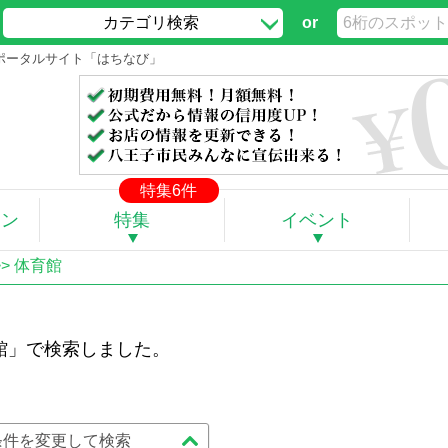
カテゴリ検索
or
報ポータルサイト「はちなび」
特集6件
ポン
特集
イベント
>> 体育館
館」で検索しました。
条件を変更して検索