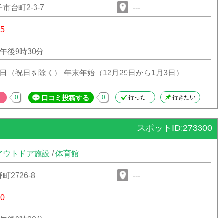
市台町2-3-7
---
05
午後9時30分
日（祝日を除く） 年末年始（12月29日から1月3日）
0
口コミ投稿する
0
行った
行きたい
スポットID:273300
アウトドア施設
/
体育館
2726-8
---
00