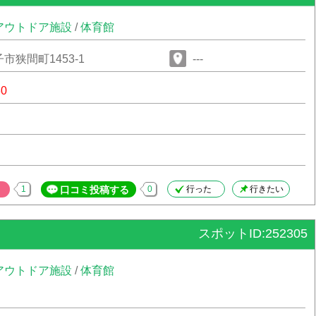
アウトドア施設
/
体育館
市狭間町1453-1
---
80
1
口コミ投稿する
0
行った
行きたい
スポットID:252305
アウトドア施設
/
体育館