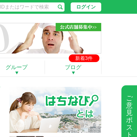
ログイン
新着3件
グループ
ブログ
ご
意
見
ポ
ス
ト