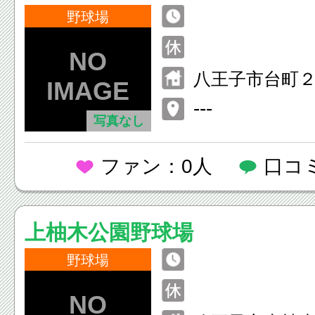
公園野球場）
野球場
八王子市台町
---
写真なし
ファン：0人
口コ
上柚木公園野球場
野球場