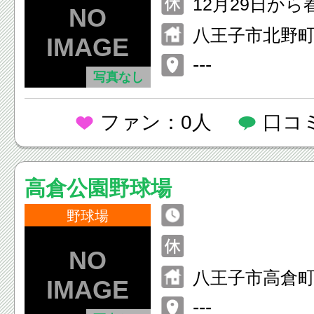
12月29日か
日まで
八王子市北野町5
---
写真なし
ファン：0人
口コ
高倉公園野球場
野球場
八王子市高倉町
---