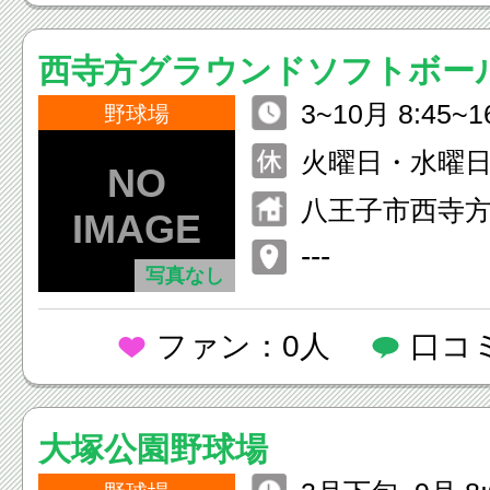
西寺方グラウンドソフトボー
3~10月 8:45~1
野球場
下旬 9:30~15:5
火曜日・水曜
八王子市西寺方
---
写真なし
ファン：0人
口コ
大塚公園野球場