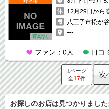
3月下旬~9月 8:00~18:00 10~
野球場
12月 8:30~16:
12月29日か
日まで
八王子市松が谷
---
写真なし
ファン：0人
口コ
1ページ
次
17
全
件
お探しのお店は見つかりました