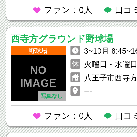
ファン：0人
口コ
西寺方グラウンド野球場
3~10月 8:45~1
野球場
下旬 9:30~15:5
火曜日・水曜
八王子市西寺方
---
写真なし
ファン：0人
口コ