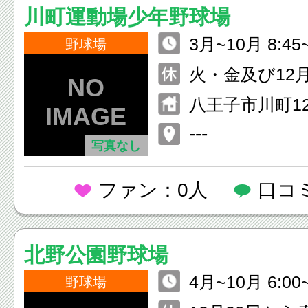
川町運動場少年野球場
3月~10月 8:45~
野球場
12月下旬 9:30~
火・金及び12月
日
八王子市川町12
---
写真なし
ファン：0人
口コ
北野公園野球場
4月~10月 6:00~
野球場
12月・3月 9:30