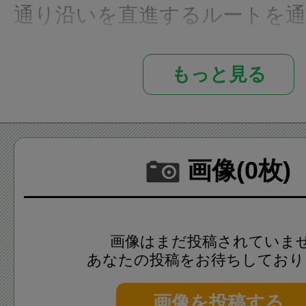
通り沿いを直進するルートを
と思いますが、都立拓真高校の
もっと見る
り、スーパーアルプス台町店
士森公園通りを通ると、少しの
ます。
画像(0枚)
この富士森公園 陸上競技場には、
のトラックがあり、8レーン用
画像はまだ投稿されていま
ます。
あなたの投稿をお待ちしており
画像を投稿する