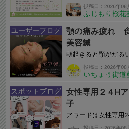
らえますか？A. は
投稿日：2026年08
ふじもり桜花
湿布は痛みを和らげ
すが、原因そのもの
ユーザーブログ
顎の痛み疲れ 
いこともあります。
美容鍼
原因を確認し、お一人お
朝起きると顎がだる
ありませんか？無意
投稿日：2026年08
いちょう街道
は、顎の痛みや疲れ
フェイスラインの張
スポットブログ
女性専用２４H
のこわばり・頭痛や
子
ながることがありま
アワードは女性専用2
は、...
フエステを 思いっ
投稿日：2026年08