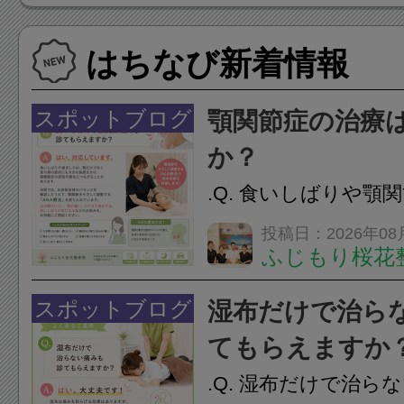
はちなび新着情報
スポットブログ
顎関節症の治療
か？
.Q. 食いしばりや顎
らえますか？A. は
投稿日：2026年08
ふじもり桜花
す。食いしばりや歯
けでなく首や肩の筋
スポットブログ
湿布だけで治ら
担をかけ、顎関節症
てもらえますか
つながることがあります
.Q. 湿布だけで治ら