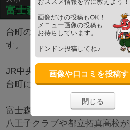
おススメ情報を皆に教えよう！
富士森公園 陸上競技場
画像だけの投稿もOK！
メニュー画像の投稿も
台町の富士森公園内にある陸上
お待ちしています。
す。
ドンドン投稿してね♪
JR中央線 西八王子駅南口から
画像や口コミを投稿す
台町にあります。
閉じる
富士森公園へ訪れる際には、シ
八王子クラブや都立拓真高校が