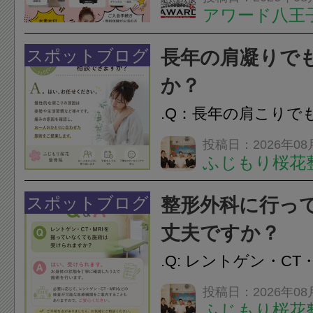
アワード八王
開催中
24時間ジム&
脱毛
スポットブログ
長年の肩凝りで
か？
.Q：長年の肩こりで
か？A：はい、お任
投稿日：2026年08
ふじもり桜花
性的な肩こりの原因
慣など様々です。痛
スポットブログ
整形外科に行っ
し、お一人おひとり
丈夫ですか？
をご提案します。.#肩こ
.Q: レントゲン・CT
いなくても施術は受
投稿日：2026年08
ふじもり桜花