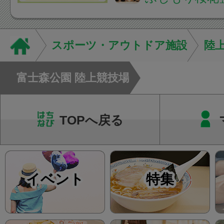
A: はい、受けられ
態を丁寧に確認した
います。必要に応じ
スポーツ・アウトドア施設
陸
ン・CT・MRIなどの検.
富士森公園 陸上競技場
TOPへ戻る
イベント
特集