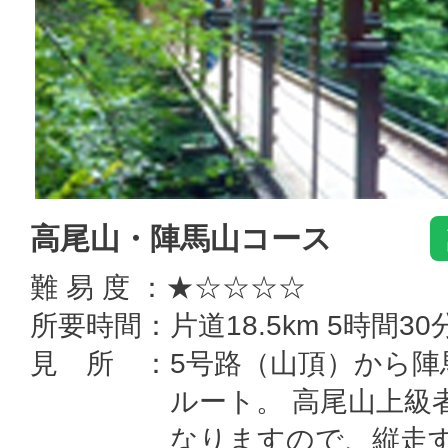
高尾山・陣馬山コース
難 易 度 ：★☆☆☆☆
所要時間：片道18.5km 5時間30
見 所 ：5号路（山頂）から陣
ルート。 高尾山上級
なりますので、縦走