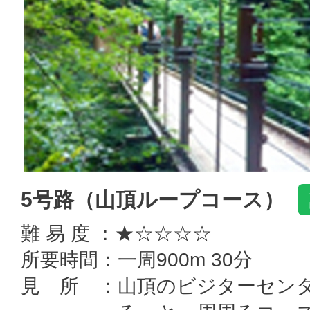
5号路（山頂ループコース）
難 易 度 ：★☆☆☆☆
所要時間：一周900m 30分
見 所 ：山頂のビジターセン