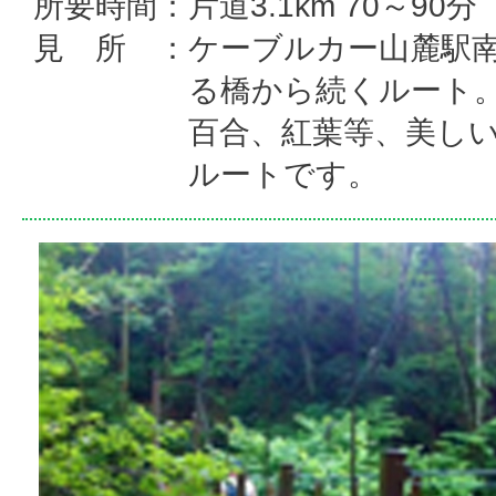
所要時間：片道3.1km 70～90分
見 所 ：ケーブルカー山麓駅
る橋から続くルート。
百合、紅葉等、美し
ルートです。