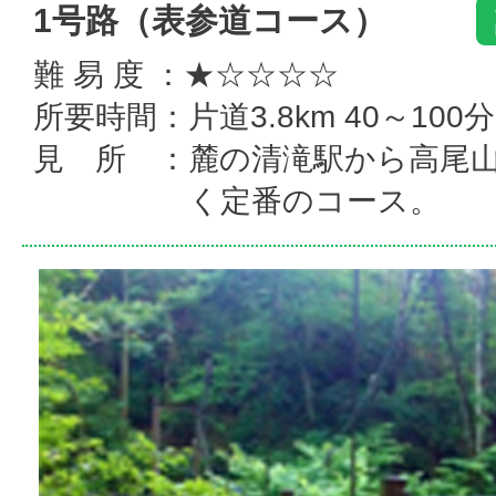
1号路（表参道コース）
難 易 度 ：★☆☆☆☆
所要時間：片道3.8km 40～100分
見 所 ：麓の清滝駅から高尾
く定番のコース。