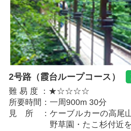
2号路（霞台ループコース）
難 易 度 ：★☆☆☆☆
所要時間：一周900m 30分
見 所 ：ケーブルカーの高尾
野草園・たこ杉付近