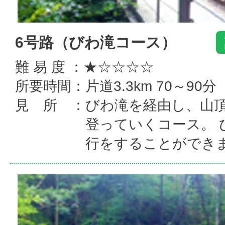
6号路（びわ滝コース）
難 易 度 ：★☆☆☆☆
所要時間：片道3.3km 70～90分
見 所 ：びわ滝を経由し、山
登っていくコース。 
行をすることができ