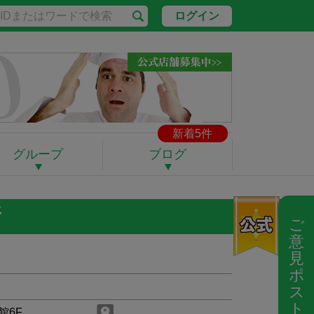
ログイン
新着5件
グループ
ブログ
所
ご
意
見
ポ
ス
ト
館6F
---