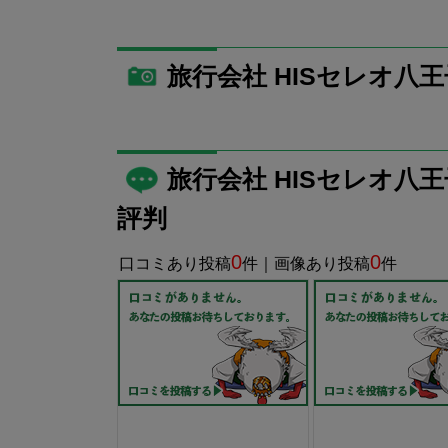
旅行会社 HISセレオ八
旅行会社 HISセレオ
評判
0
0
口コミあり投稿
件｜画像あり投稿
件