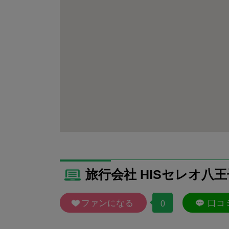
旅行会社 HISセレオ八
ファンになる
口コ
0