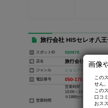
旅行会社 HISセレオ八
550876
スポットID
旅行会社 HISセレ
店名
画像
ジャンル
ショップ
/
旅行代理店
この
050-1751-8013
電話番号
※お
せん
営業時間
この
10:00～19:00(最終来店受
口コ
※18時からのお問合わ
営業時間
おス