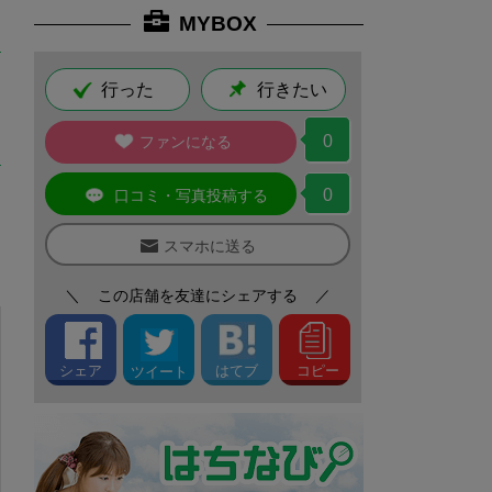
MYBOX
行った
行きたい
0
ファンになる
0
口コミ・写真投稿する
スマホに送る
＼
この店舗を友達にシェアする
／
シェア
はてブ
コピー
ツイート