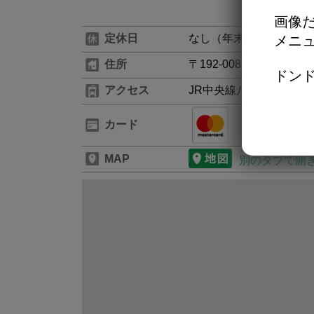
画像だ
定休日
なし（年末年始・館内休
メニ
住所
〒192-0083 東京都八
ドンド
アクセス
JR中央線八王子駅構内
カード
MAP
別のタブで開