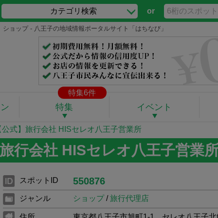
カテゴリ検索
or
店｜ショップ - 八王子の地域情報ポータルサイト「はちなび」
特集6件
ポン
特集
イベント
 【公式】旅行会社 HISセレオ八王子営業所
旅行会社 HISセレオ八王子営業
550876
スポットID
ジャンル
ショップ
/
旅行代理店
住所
東京都八王子市旭町1-1 セレオ八王子北