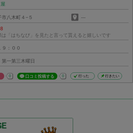
質屋
子市八木町４−５
---
68
際は「はちなび」を見たと言って貰えると嬉しいです
１９：００
・第一第三木曜日
0
口コミ投稿する
0
行った
行きたい