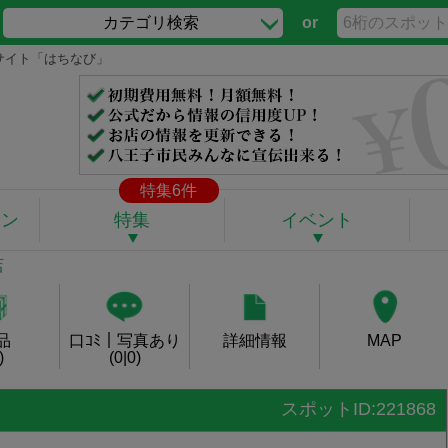
カテゴリ検索
or
ルサイト「はちなび」
特集6件
ポン
特集
イベント
店
品
口ｺﾐ｜写真あり
詳細情報
MAP
)
(0|0)
スポットID:221868