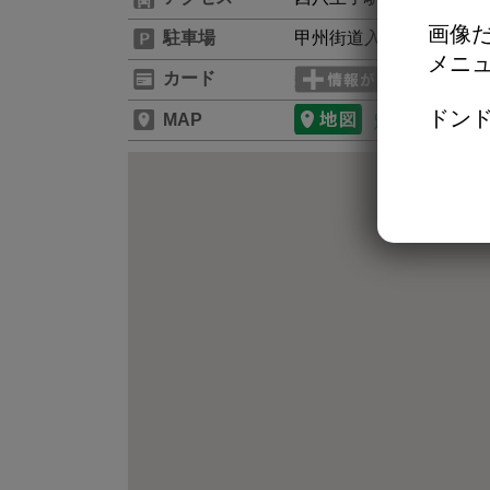
画像だ
駐車場
甲州街道入口側に４台・
メニ
カード
ドンド
MAP
別のタブで開