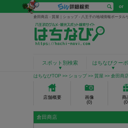
or
倉田商店 - 質屋｜ショップ - 八王子の地域情報ポータ
スポット別検索
はちなびクー
はちなびTOP
>>
ショップ
>>
質屋
>> 倉田商
店舗概要
画像
商
(0)
(0
倉田商店