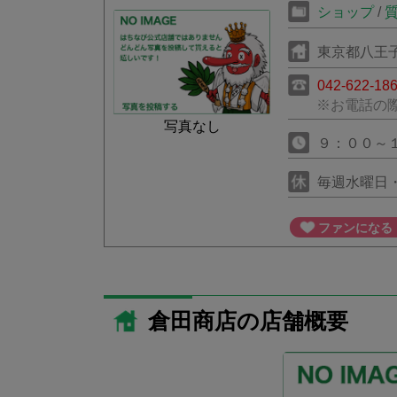
ショップ
/
東京都八王
042-622-18
※お電話の
写真なし
９：００～
毎週水曜日
ファンになる
倉田商店の店舗概要