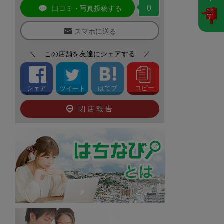
0
口コミ・写真投稿する
スマホに送る
＼
この店舗を友達にシェアする
／
シェア
はてブ
コピー
ツイート
閉店報告