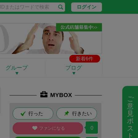
ログイン
新着6件
グループ
ブログ
MYBOX
ご
意
見
行った
行きたい
ポ
ス
0
ファンになる
ト