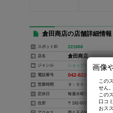
倉田商店の店舗詳細情報
221868
スポットID
倉田商店
店名
画像
ジャンル
ショップ
/
質屋
042-622-1868
電話番号
※お電
この
営業時間
９：００～１９：００
せん
定休日
毎週水曜日・第一第三木
この
口コ
住所
〒192-0055 東京都八
おス
アクセス
西八王子駅[北口]から徒歩