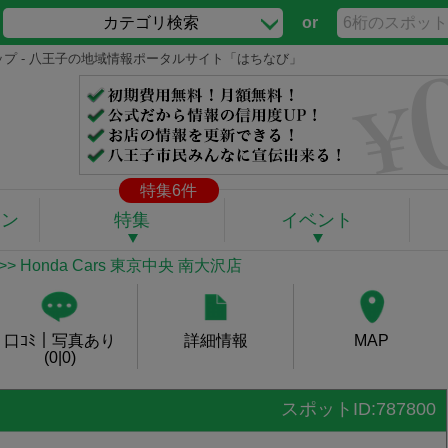
カテゴリ検索
or
｜ショップ - 八王子の地域情報ポータルサイト「はちなび」
特集6件
ポン
特集
イベント
>> Honda Cars 東京中央 南大沢店
口ｺﾐ｜写真あり
詳細情報
MAP
(0|0)
スポットID:787800