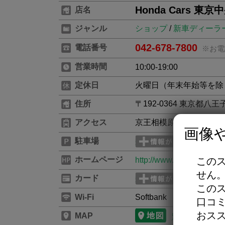
Honda Cars 東
店名
ジャンル
ショップ
/
新車ディーラ
042-678-7800
電話番号
※お電
営業時間
10:00-19:00
定休日
火曜日（年末年始等を除
住所
〒192-0364 東京都八王
アクセス
京王相模原線 南大沢駅
画像
駐車場
ホームページ
この
http://www.hondacars-tok
せん
カード
この
Wi-Fi
Softbank
口コ
おス
MAP
別のタブで開