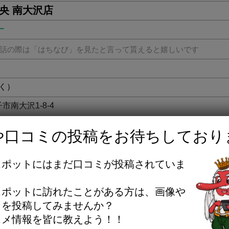
京中央 南大沢店
ー
話の際は「はちなび」を見たと言って貰えると嬉しいです
く）
子市南大沢1-8-4
下車 徒歩８分です。
や口コミの投稿をお待ちしており
スポットにはまだ口コミが投稿されていま
yochuo.co.jp/
。
スポットに訪れたことがある方は、画像や
ミを投稿してみませんか？
スメ情報を皆に教えよう！！
きます
位置情報を更新する