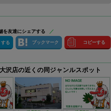
舗を友達にシェアする
／
ブックマーク
コピーする
トする
中央 南大沢店の近くの同ジャンルスポット