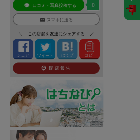
0
口コミ・写真投稿する
スマホに送る
＼
この店舗を友達にシェアする
／
シェア
はてブ
コピー
ツイート
閉店報告