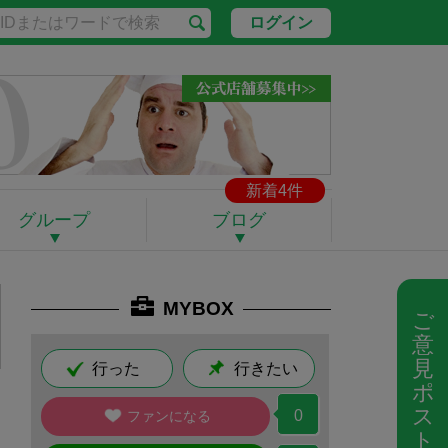
ログイン
新着4件
グループ
ブログ
MYBOX
ご
意
見
行った
行きたい
ポ
ス
0
ファンになる
ト