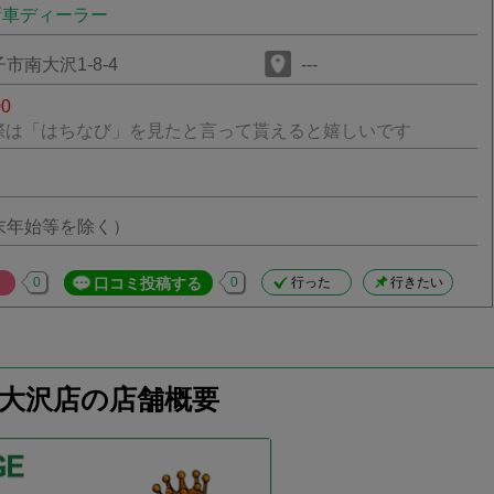
新車ディーラー
市南大沢1-8-4
---
00
際は「はちなび」を見たと言って貰えると嬉しいです
末年始等を除く）
0
口コミ投稿する
0
行った
行きたい
央 南大沢店の店舗概要