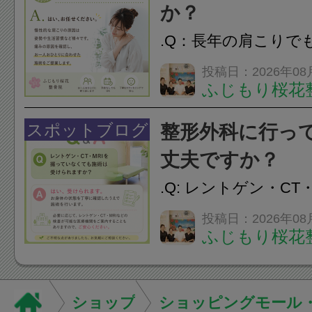
か？
.Q：長年の肩こりで
か？A：はい、お任
投稿日：2026年08
ふじもり桜花
性的な肩こりの原因
慣など様々です。痛
スポットブログ
整形外科に行っ
し、お一人おひとり
丈夫ですか？
をご提案します。.#肩こ
.Q: レントゲン・CT
いなくても施術は受
投稿日：2026年08
ふじもり桜花
A: はい、受けられ
態を丁寧に確認した
います。必要に応じ
ショップ
ショッピングモール