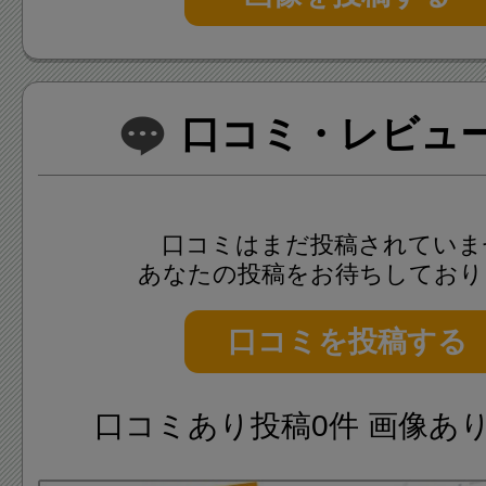
シンボルカラーのオレンジと
の組み合わせは、ブランドコ
る「驚きと喜び」「上質と先進
口コミ・レビュー(
ています。
口コミはまだ投稿されていま
公式アプリの「三井ショッピ
あなたの投稿をお待ちしており
プリ」をインストールするこ
口コミを投稿する
新情報が常に配信されますので
にチェックするのに最適です
口コミあり投稿0件 画像あ
駅近くで大学前という事もあり