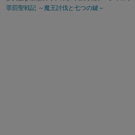
罪罰聖戦記 ～魔王討伐と七つの鍵～