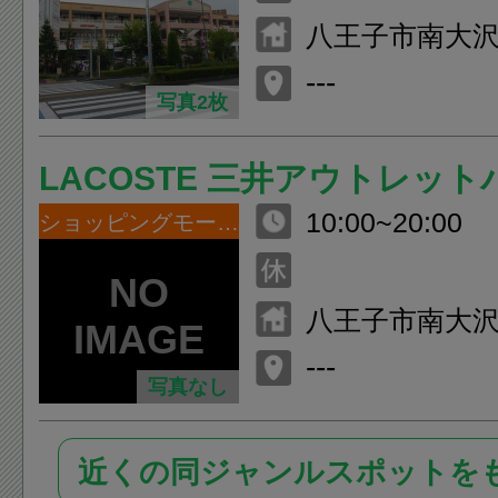
八王子市南大沢2
---
写真2枚
LACOSTE 三井アウトレッ
10:00~20:00
南大沢店
ショッピングモール・デパート
八王子市南大沢1
ウトレットパ
---
写真なし
沢 2F
近くの同ジャンルスポットを