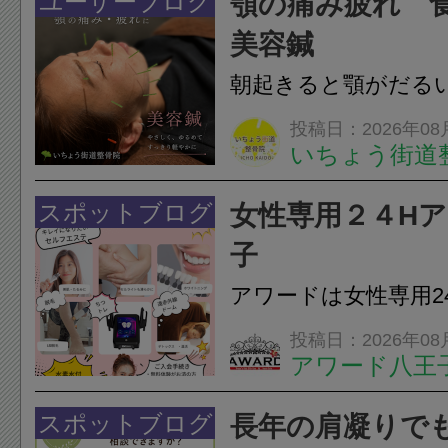
ユーザーブログ
顎の痛み疲れ 
いこともあります。
美容鍼
原因を確認し、お一人お
朝起きると顎がだる
ありませんか？無意
投稿日：2026年08
いちょう街道
は、顎の痛みや疲れ
フェイスラインの張
スポットブログ
女性専用２４H
のこわばり・頭痛や
子
ながることがありま
アワードは女性専用2
は、...
フエステを 思いっ
投稿日：2026年08
アワード八王
開催中
24時間ジム&
脱毛
スポットブログ
長年の肩凝りで