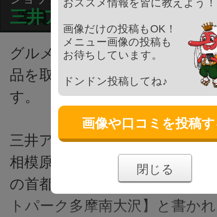
おススメ情報を皆に教えよう！
三井アウトレットパーク多
画像だけの投稿もOK！
メニュー画像の投稿も
グルメから衣類まで、幅広い
お待ちしています。
品を取り揃えているショッピ
ドンドン投稿してね♪
す。
画像や口コミを投稿す
三井アウトレットパーク多摩南
相模原線 南大沢駅から徒歩2分
閉じる
の首都大学東京前にある【三井
トパーク多摩南大沢】と書かれ