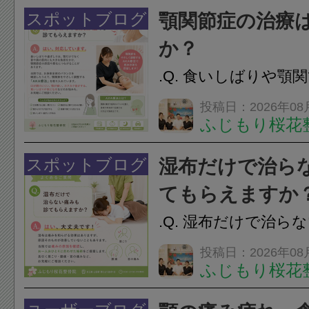
スポットブログ
顎関節症の治療
か？
.Q. 食いしばりや顎
らえますか？A. は
投稿日：2026年08
ふじもり桜花
す。食いしばりや歯
けでなく首や肩の筋
スポットブログ
湿布だけで治ら
担をかけ、顎関節症
てもらえますか
つながることがあります
.Q. 湿布だけで治ら
らえますか？A. は
投稿日：2026年08
ふじもり桜花
湿布は痛みを和らげ
すが、原因そのもの