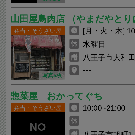
山田屋鳥肉店 （やまだやとり
[月・火・木] 10:
弁当・そうざい屋
[金・土・日] 10:
水曜日
八王子市大和田町
---
写真5枚
惣菜屋 おかってぐち
10:00~21:00
弁当・そうざい屋
八王子市旭町1-