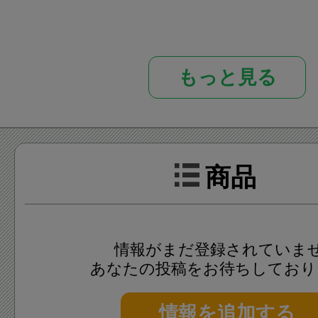
懐かしくも洗練されたこの伝
もっと見る
葵（いたわさ）にして食べた
別です。
商品
鈴廣かまぼこでは、かまぼこ
達巻きやしんじょ、ちくわに
焼きもの、すず天等の焼き物、
情報がまだ登録されていま
物等を販売しています。
あなたの投稿をお待ちしており
情報を追加する