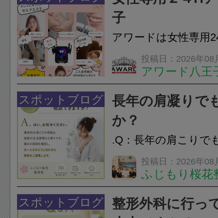
子
アワードは女性専用2
フエステを 思いっ
投稿日：2026年08
アワード八王
開催中
24時間ジム&
脱毛
スポットブログ
長年の肩凝りで
か？
.Q：長年の肩こりで
か？A：はい、お任
投稿日：2026年08
ふじもり桜花
性的な肩こりの原因
慣など様々です。痛
スポットブログ
整形外科に行っ
し、お一人おひとり