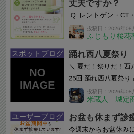
丈夫ですか？
をご提案します。.#肩こ
.Q: レントゲン・CT
いなくても施術は受
投稿日：2026年08
ふじもり桜花
A: はい、受けられ
態を丁寧に確認した
スポットブログ
踊れ西八夏祭り
います。必要に応じ
＼ 夏だ！祭りだ！西
ン・CT・MRIなどの検.
25回 踊れ西八夏祭
てくる！ 伝統の【阿
投稿日：2026年08
米蔵人 城定
情熱の【よさこいソ
結！数多くの団体が
ユーザーブログ
お盆も休まず診
店街を舞台に最高の演舞
今週末からお盆休み