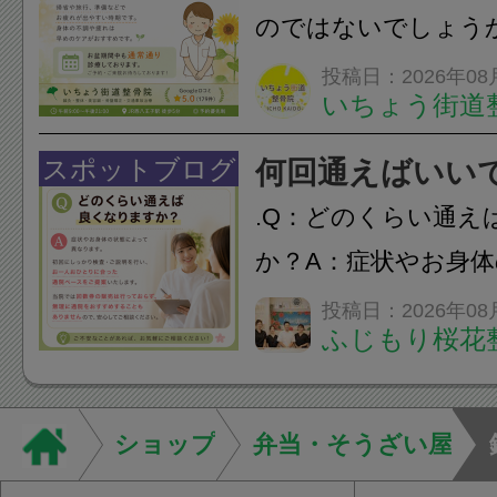
のではないでしょう
長時間の運転などで
投稿日：2026年08
いちょう街道
痛・足の疲れが出や
いちょう街道整骨院
スポットブログ
何回通えばいい
も通常通り診療して
.Q：どのくらい通え
みの...
か？A：症状やお身
異なります。初回に
投稿日：2026年08
ふじもり桜花
ご説明を行い、お一
った通院ペースをご
す。当院では回数券
ショップ
弁当・そうざい屋
て...