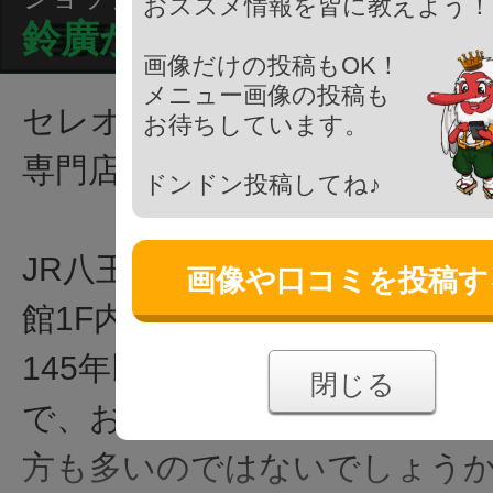
おススメ情報を皆に教えよう！
鈴廣かまぼこ
画像だけの投稿もOK！
メニュー画像の投稿も
セレオ八王子内にある有名な
お待ちしています。
専門店です。
ドンドン投稿してね♪
JR八王子駅の駅ビルであるセレ
画像や口コミを投稿す
館1F内にある「鈴廣かまぼこ
145年以上とかなり老舗のかま
閉じる
で、おせち料理等で食べた事
方も多いのではないでしょう