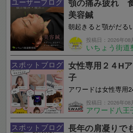
ユーザーブログ
顎の痛み疲れ 
美容鍼
朝起きると顎がだる
ありませんか？無意
投稿日：2026年08
いちょう街道
は、顎の痛みや疲れ
フェイスラインの張
スポットブログ
女性専用２４H
のこわばり・頭痛や
子
ながることがありま
アワードは女性専用2
は、...
フエステを 思いっ
投稿日：2026年08
アワード八王
開催中
24時間ジム&
脱毛
スポットブログ
長年の肩凝りで