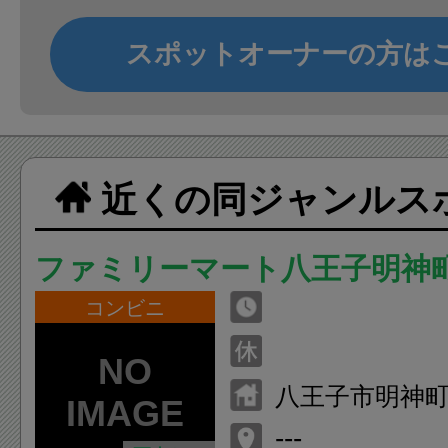
スポットオーナーの方は
近くの同ジャンルス
ファミリーマート八王子明神
コンビニ
八王子市明神
−３
---