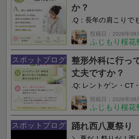
か？
.Q：長年の肩こりで
か？A：はい、お任
投稿日：2026年08
ふじもり桜花
性的な肩こりの原因
慣など様々です。痛
スポットブログ
整形外科に行っ
し、お一人おひとり
丈夫ですか？
をご提案します。.#肩こ
.Q: レントゲン・CT
いなくても施術は受
投稿日：2026年08
ふじもり桜花
A: はい、受けられ
態を丁寧に確認した
スポットブログ
踊れ西八夏祭り
います。必要に応じ
＼ 夏だ！祭りだ！西