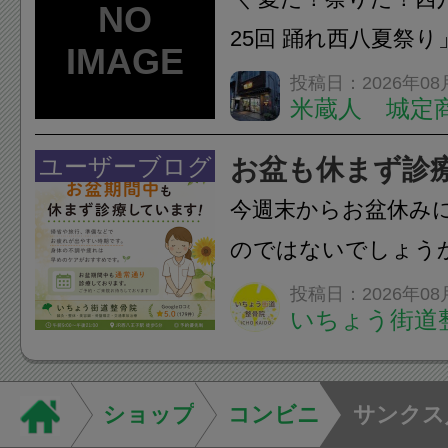
ン・CT・MRIなどの検.
25回 踊れ西八夏祭
てくる！ 伝統の【阿
投稿日：2026年08
米蔵人 城定
情熱の【よさこいソ
結！数多くの団体が
ユーザーブログ
お盆も休まず診
店街を舞台に最高の演舞
今週末からお盆休み
のではないでしょう
長時間の運転などで
投稿日：2026年08
いちょう街道
痛・足の疲れが出や
いちょう街道整骨院
も通常通り診療して
ショップ
コンビニ
サンクス