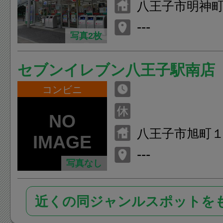
八王子市明神町
１
---
写真2枚
セブンイレブン八王子駅南店
コンビニ
八王子市旭町１
---
写真なし
近くの同ジャンルスポットを