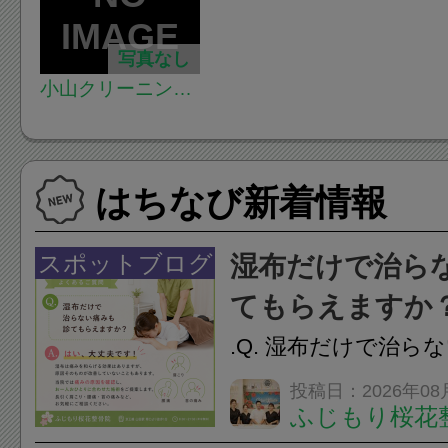
写真なし
小山クリーニング
商会
はちなび新着情報
スポットブログ
湿布だけで治ら
てもらえますか
.Q. 湿布だけで治ら
らえますか？A. は
投稿日：2026年08
ふじもり桜花
湿布は痛みを和らげ