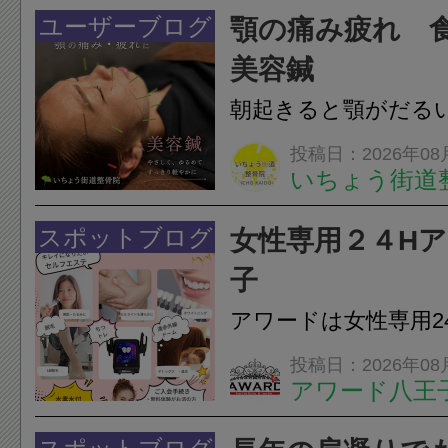
すが、原因そのもの
ユーザーブログ
顎の痛み疲れ 
いこともあります。
美容鍼
原因を確認し、お一人お
朝起きると顎がだる
ありませんか？無意
投稿日：2026年08
いちょう街道
は、顎の痛みや疲れ
フェイスラインの張
スポットブログ
女性専用２４H
のこわばり・頭痛や
子
ながることがありま
アワードは女性専用2
は、...
フエステを 思いっ
投稿日：2026年08
アワード八王
開催中
24時間ジム&
脱毛