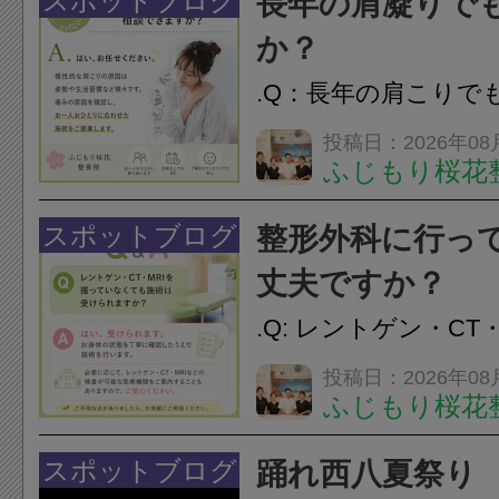
スポットブログ
長年の肩凝りで
か？
.Q：長年の肩こりで
か？A：はい、お任
投稿日：2026年08
ふじもり桜花
性的な肩こりの原因
慣など様々です。痛
スポットブログ
整形外科に行っ
し、お一人おひとり
丈夫ですか？
をご提案します。.#肩こ
.Q: レントゲン・CT
いなくても施術は受
投稿日：2026年08
ふじもり桜花
A: はい、受けられ
態を丁寧に確認した
スポットブログ
踊れ西八夏祭り