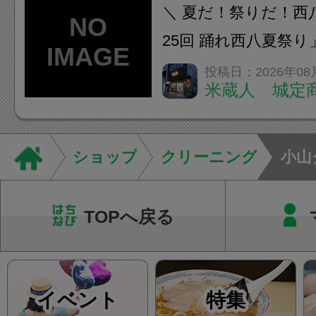
います。必要に応じ
＼ 夏だ！祭りだ！西
ン・CT・MRIなどの検.
25回 踊れ西八夏祭
てくる！ 伝統の【阿
投稿日：2026年08
米蔵人 城定
情熱の【よさこいソ
結！数多くの団体が
店街を舞台に最高の演舞
ショップ
クリーニング
小山
TOPへ戻る
イベント
特集