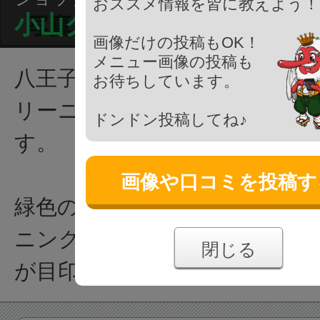
おススメ情報を皆に教えよう！
小山クリーニング商会
画像だけの投稿もOK！
メニュー画像の投稿も
八王子市弐分方町の住宅街にあ
お待ちしています。
リーニング商会」というクリ
ドンドン投稿してね♪
す。
画像や口コミを投稿す
緑色の屋根に「おしゃれなあ
ニングショップコヤマ」と書
閉じる
が目印です。