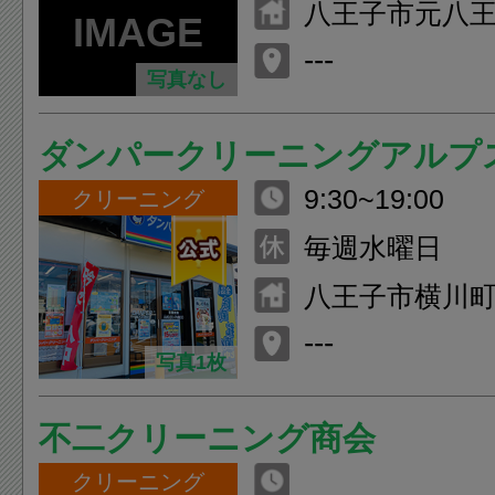
八王子市元八
１７７－４
---
写真なし
ダンパークリーニングアルプ
9:30~19:00
クリーニング
毎週水曜日
八王子市横川町5
---
写真1枚
不二クリーニング商会
クリーニング